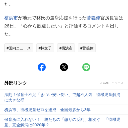
た。
横浜市
が地元で林氏の選挙応援を行った
菅義偉
官房長官は
26日、「心から歓迎したい」と評価するコメントを出し
た。
#国内ニュース
#林文子
#横浜市
#菅義偉
外部リンク
J-CASTニュース
深刻！保育士不足「きつい安い長い」で超不人気―待機児童解消
に大きな壁
横浜市、待機児童ゼロを達成 全国最多から3年
保育所に入れない！ 親たちの「怒りの反乱」相次ぐ 「待機児
童」完全解消は2020年？