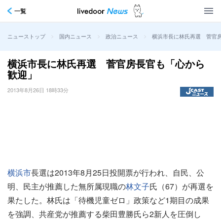
一覧
>
>
>
横浜市長に林氏再選 菅官
ニューストップ
国内ニュース
政治ニュース
横浜市長に林氏再選 菅官房長官も「心から
歓迎」
2013年8月26日 18時33分
横浜市
長選は2013年8月25日投開票が行われ、自民、公
明、民主が推薦した無所属現職の
林文子
氏（67）が再選を
果たした。林氏は「待機児童ゼロ」政策など1期目の成果
を強調、共産党が推薦する柴田豊勝氏ら2新人を圧倒し