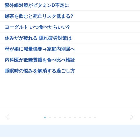
紫外線対策がビタミンD不足に
緑茶を飲むと死亡リスク低まる?
ヨーグルト いつ食べたらいい?
休みだが疲れる 隠れ疲労対策は
母が娘に減量強要→家庭内別居へ
内科医が低糖質麺を食べ比べ検証
睡眠時の悩みを解消する過ごし方