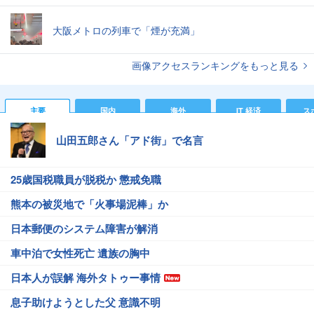
大阪メトロの列車で「煙が充満」
画像アクセスランキングをもっと見る
主要
国内
海外
IT 経済
ス
山田五郎さん「アド街」で名言
25歳国税職員が脱税か 懲戒免職
熊本の被災地で「火事場泥棒」か
日本郵便のシステム障害が解消
車中泊で女性死亡 遺族の胸中
日本人が誤解 海外タトゥー事情
息子助けようとした父 意識不明