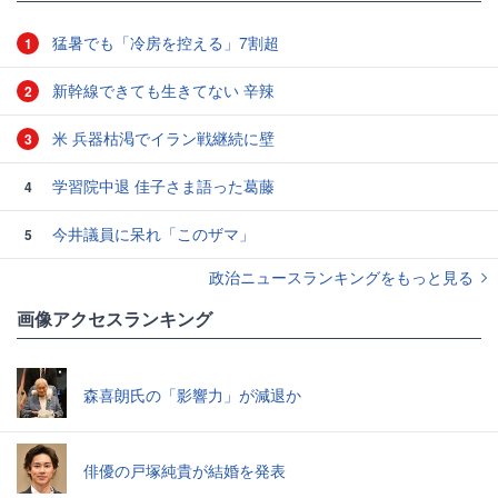
猛暑でも「冷房を控える」7割超
1
新幹線できても生きてない 辛辣
2
米 兵器枯渇でイラン戦継続に壁
3
学習院中退 佳子さま語った葛藤
4
今井議員に呆れ「このザマ」
5
政治ニュースランキングをもっと見る
画像アクセスランキング
森喜朗氏の「影響力」が減退か
俳優の戸塚純貴が結婚を発表