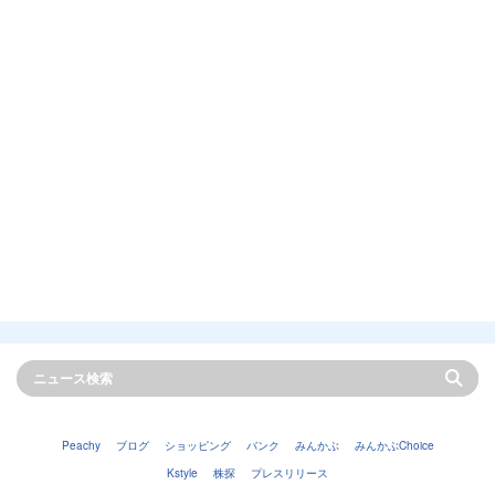
Peachy
ブログ
ショッピング
バンク
みんかぶ
みんかぶChoice
Kstyle
株探
プレスリリース