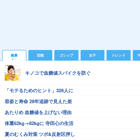
健康
芸能
ゴシップ
女子
トレンド
Y
キノコで血糖値スパイクを防ぐ
「モテるためのヒント」326人に
容姿と寿命 28年追跡で見えた差
あたりめ 血糖値を上げない理由
体重62kg→82kgに 寺田心の生活
夏のむくみ対策 ツボ&反射区押し