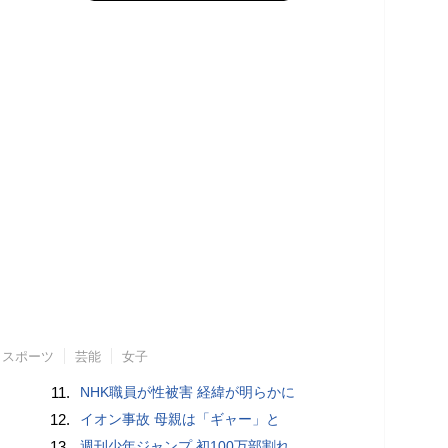
スポーツ
芸能
女子
11.
NHK職員が性被害 経緯が明らかに
12.
イオン事故 母親は「ギャー」と
13.
週刊少年ジャンプ 初100万部割れ