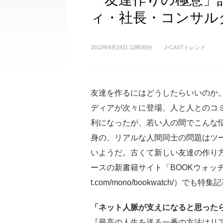
ィ・社長・コンサル
2012年9月24日 12時30分
J-CASTトレンド
友達を作るにはどうしたらいいのか
ディアが次々に登場、人と人とのコ
利になったが、若い人の間でこんな
身の、リアルな人間同士の問題はツ
いようだ。古くて新しい友達の作り方と
ースの新書籍サイト「BOOKウォッチ」（htt
t.com/mono/bookwatch/）でも
「ネット人脈が支えになると思った
『最高の人生を送る一番の方法はリ