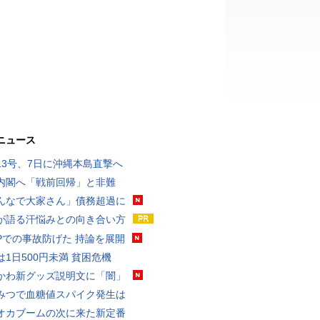
ニュース
13号、7日に沖縄本島直撃へ
内閣へ「戦前回帰」と非難
んなで大家さん」債務超過に
が語る汗悩みとの向き合い方
UPでの事故防げた 持論を展開
は1日500円未満 貧困危機
かわ新グッズ説明文に「闇」
みつで血糖値スパイク発生は
オカブームの次に来た新定番