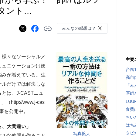
タント…
みんなの感想は？
。様々なソーシャルメ
主要
ミュニケーションは便
台風
悩みが増えている。生
高市
ールだけでは解決しな
「み
は。J-CASTニュ
医師
LU
p://www.j-cas
食費
特集記事を公開中。
ちい
はち
ら、大間違い」
タピ
写真拡大
アルな仲間を作ること