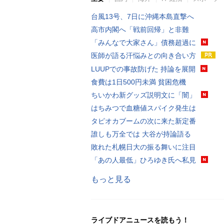
台風13号、7日に沖縄本島直撃へ
高市内閣へ「戦前回帰」と非難
「みんなで大家さん」債務超過に
医師が語る汗悩みとの向き合い方
LUUPでの事故防げた 持論を展開
食費は1日500円未満 貧困危機
ちいかわ新グッズ説明文に「闇」
はちみつで血糖値スパイク発生は
タピオカブームの次に来た新定番
誰しも万全では 大谷が持論語る
敗れた札幌日大の振る舞いに注目
「あの人最低」ひろゆき氏へ私見
もっと見る
ライブドアニュースを読もう！