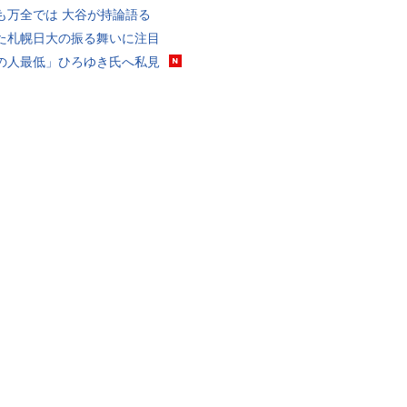
も万全では 大谷が持論語る
た札幌日大の振る舞いに注目
の人最低」ひろゆき氏へ私見