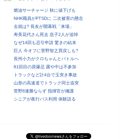
燃油サーチャージ 秋に値下げも
NHK職員がPTSDに 二次被害の懸念
去就は? 長友が開幕戦「来場」
寿美花代さん死去 息子2人が追悼
なぜ14回も忌引申請 驚きの結末
巨人 今オフに菅野智之買戻しも?
長州小力がクロちゃんとバトルへ
81回目の原爆忌 露や中は不参加
トラックなど計4台で玉突き事故
山形の高速道でトラック同士追突
菅野8連勝ならず 指揮官が擁護
シニアが夜行バス利用 体験語る