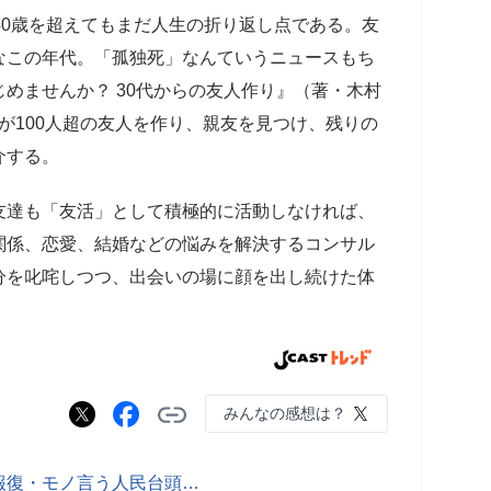
40歳を超えてもまだ人生の折り返し点である。友
なこの年代。「孤独死」なんていうニュースもち
めませんか？ 30代からの友人作り』（著・木村
男女が100人超の友人を作り、親友を見つけ、残りの
介する。
友達も「友活」として積極的に活動しなければ、
関係、恋愛、結婚などの悩みを解決するコンサル
分を叱咤しつつ、出会いの場に顔を出し続けた体
。
みんなの感想は？
報復・モノ言う人民台頭…