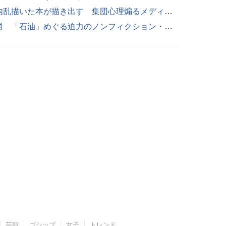
霞ヶ関官僚が読む本 世界の戦争・内乱描いた本が描き出す 集団心理煽るメディアと日本の現状
「日本人の誇り」胸に世界と闘った男 「石油」めぐる迫力のノンフィクション・ノベル
芸能
ゴシップ
女子
トレンド