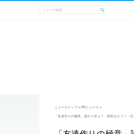
ニューストップ
PRニュース
>
>
「友達作りの極意」誰から学ぶ？ 師匠はルフィ・社
「友達作りの極意」