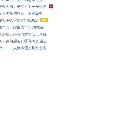
合金の男」デザイナーが死去
からの受信料が…不満爆発
 古いPCが復活するUSB
猶予つけば御の字 記者指摘
言わないから同意では…見解
ちゃみ熱望も10回落ちた過去
ヤロー…人気声優が別れ悲痛