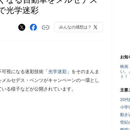
で光学迷彩
みんなの感想は？
お知
映画
不可視になる迷彩技術「
光学迷彩
」をそのまんま
い。
ト！
をメルセデス・ベンツがキャンペーンの一環とし
している様子などが公開されています。
主要
20
小学
動き
世紀
態度