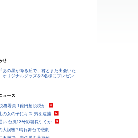
らせ
『あの星が降る丘で、君とまた出会いた
』オリジナルグッズを3名様にプレゼン
ニュース
代税務署員 1億円超脱税か
生の女の子にキス 男を逮捕
遅い 台風13号影響長引くか
の大誤審? 晴れ舞台で悲劇
に不満で…夫の弟を暴行死