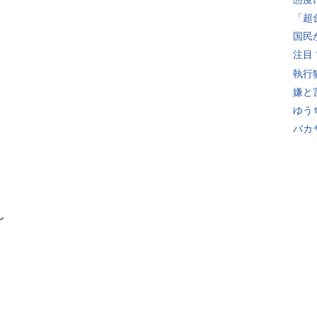
「超
国民
注目
執行
嫌と
ゆう
バカ
ん