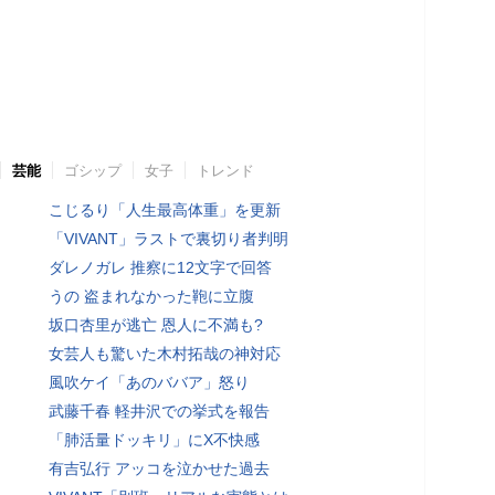
芸能
ゴシップ
女子
トレンド
こじるり「人生最高体重」を更新
「VIVANT」ラストで裏切り者判明
ダレノガレ 推察に12文字で回答
うの 盗まれなかった鞄に立腹
坂口杏里が逃亡 恩人に不満も?
女芸人も驚いた木村拓哉の神対応
風吹ケイ「あのババア」怒り
武藤千春 軽井沢での挙式を報告
「肺活量ドッキリ」にX不快感
有吉弘行 アッコを泣かせた過去