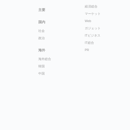
経済総合
主要
マーケット
Web
国内
ガジェット
社会
ITビジネス
政治
IT総合
海外
PR
海外総合
韓国
中国