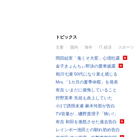
トピックス
主要
国内
海外
IT 経済
スポーツ
岡田結実「鬼くそ大変」心境吐露
金子きょんちぃ即決の愛車披露
相川七瀬 50代になり衰え感じる
Mrs.「1カ月の夏季休暇」を発表
有吉 いまだに後悔していること
狩野英孝 先祖も炎上していた
小1で誘拐未遂 麻木玲那が告白
TV音量が…磯野貴理子「怖い!」
有吉 和田を激怒させた過去告白
レインボー池田との馴れ初め告白