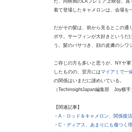
た、同映画のLAプレミア上映会。真
着て登場したキャメロンは、会場を
だがその髪は、前から見るとこの通
ボサ。サーフィンが大好きというだ
う。髪のパサつき、顔の皮膚のシワ
ご存じの方も多いと思うが、NYヤ
したものの、翌月には
マイアミで一
の関係はいまだに謎めいている。
（TechinsightJapan編集部 Joy横
【関連記事】
・
A・ロッド＆キャメロン、関係復
・
C・ディアス、あまりにも傷つく