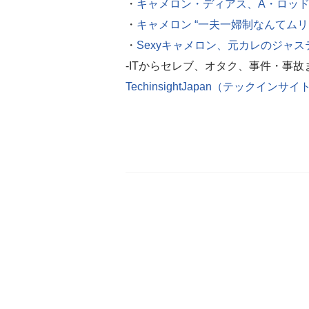
・
キャメロン・ディアス、A・ロッ
・
キャメロン “一夫一婦制なんてムリ
・
Sexyキャメロン、元カレのジャ
-ITからセレブ、オタク、事件・事
TechinsightJapan（テックイン