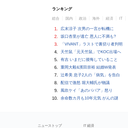
ランキング
総合
国内
政治
海外
経済
IT
1.
広末涼子 次男の一言が転機に
2.
坂口杏里が逃亡 恩人に不満も?
3.
「VIVANT」ラストで裏切り者判明
4.
天竺鼠「元天竺鼠」でKOC出場へ
5.
有吉 いまだに後悔していること
6.
重岡大毅&濱田崇裕 結婚W発表
7.
辻希美 息子2人の「病気」を告白
8.
配信で激怒 堀大輔氏が物議
9.
風吹ケイ「あのババア」怒り
10.
余命数カ月も10年元気 がんの謎
ニューストップ
IT 経済