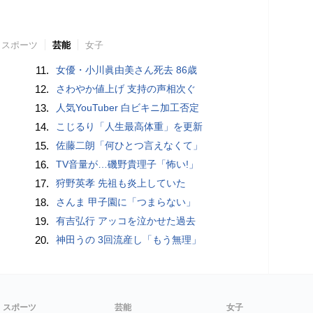
スポーツ
芸能
女子
11.
女優・小川眞由美さん死去 86歳
12.
さわやか値上げ 支持の声相次ぐ
13.
人気YouTuber 白ビキニ加工否定
14.
こじるり「人生最高体重」を更新
15.
佐藤二朗「何ひとつ言えなくて」
16.
TV音量が…磯野貴理子「怖い!」
17.
狩野英孝 先祖も炎上していた
18.
さんま 甲子園に「つまらない」
19.
有吉弘行 アッコを泣かせた過去
20.
神田うの 3回流産し「もう無理」
スポーツ
芸能
女子