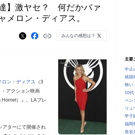
達】激ヤセ？ 何だかバァ
ャメロン・ディアス。
みんなの感想は？
主要
中止
靖国
メロン・ディアス
（3
怖い
ィ・アクション映画
10
Hornet）』。LAプレ
ベン
リュ
。
甲子
福岡
シアターにて開催され
長谷