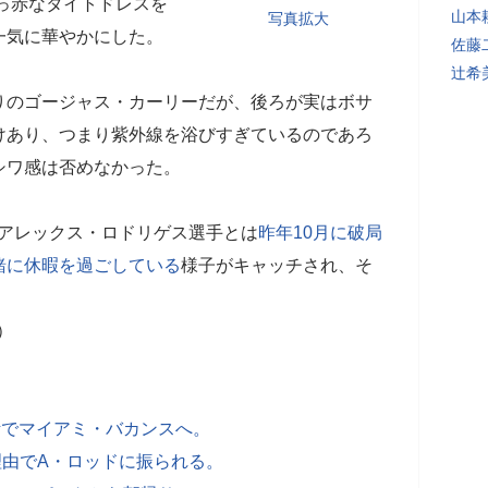
っ赤なタイトドレスを
山本
写真拡大
一気に華やかにした。
佐藤
辻希
りのゴージャス・カーリーだが、後ろが実はボサ
けあり、つまり紫外線を浴びすぎているのであろ
シワ感は否めなかった。
軍アレックス・ロドリゲス選手とは
昨年10月に破局
緒に休暇を過ごしている
様子がキャッチされ、そ
手）
活でマイアミ・バカンスへ。
理由でA・ロッドに振られる。