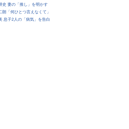
耕史 妻の「推し」を明かす
二朗「何ひとつ言えなくて」
美 息子2人の「病気」を告白