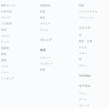
海外サッカー
芸能総合
恋愛
日本代表
音楽
ライフスタイル
Jリーグ
韓流
ファッション
プロ野球
グラビア
トレンド
MLB
テレビ
本
ゴルフ
ゴシップ
教育・仕事
テニス
からだ
格闘技
映画
マネー
競馬
レビュー
車
相撲
プレゼント
グルメ
バスケ
特集
バレー
YouTube
フィギュア
サブカル
アニメ
ゲーム
コミック