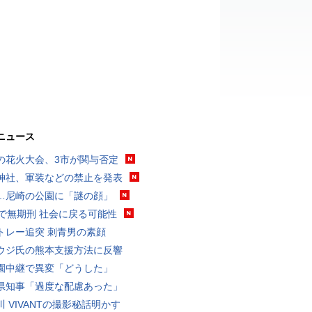
ニュース
の花火大会、3市が関与否定
神社、軍装などの禁止を発表
…尼崎の公園に「謎の顔」
代で無期刑 社会に戻る可能性
トレー追突 刺青男の素顔
ウジ氏の熊本支援方法に反響
園中継で異変「どうした」
県知事「過度な配慮あった」
川 VIVANTの撮影秘話明かす