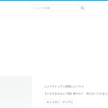
ニューストップ
芸能ニュース
>
>
【イタすぎるセレブ達】激ヤセ？ 何だかバァさまに
キャメロン・ディアス