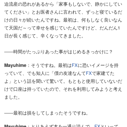
迫流産の恐れがあるから「家事もしないで、静かにしてい
てください」とお医者さんに言われて、ずっと寝ているだ
けの日々が続いたんですね。最初は、何もしなく良いなん
て天国だ～って幸せを感じていたんですけど、だんだん1
日が長く感じて、辛くなってきました。
――時間がたっぷりあった事がはじめるきっかけに？
Mayuhime
：そうですね。最初は
FX
に恐いイメージを持
っていて、でも知人に「僕の友達なんて
FX
で家建てた
よ」という話を聞いて驚いて。もともと使用していないだ
けで口座は持っていたので、それを利用してみようと考え
ました。
――最初は損をしてしまったそうですね。
Mayuhime
：とりあえず本を一通り読んで、
FX
といって