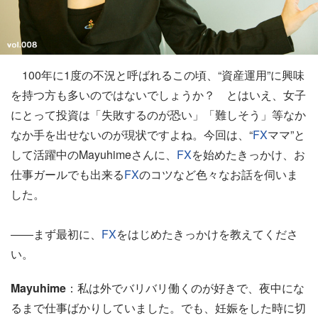
100年に1度の不況と呼ばれるこの頃、“資産運用”に興味
を持つ方も多いのではないでしょうか？ とはいえ、女子
にとって投資は「失敗するのが恐い」「難しそう」等なか
なか手を出せないのが現状ですよね。今回は、“
FX
ママ”と
して活躍中のMayuhimeさんに、
FX
を始めたきっかけ、お
仕事ガールでも出来る
FX
のコツなど色々なお話を伺いま
した。
――まず最初に、
FX
をはじめたきっかけを教えてくださ
い。
Mayuhime
：私は外でバリバリ働くのが好きで、夜中にな
るまで仕事ばかりしていました。でも、妊娠をした時に切