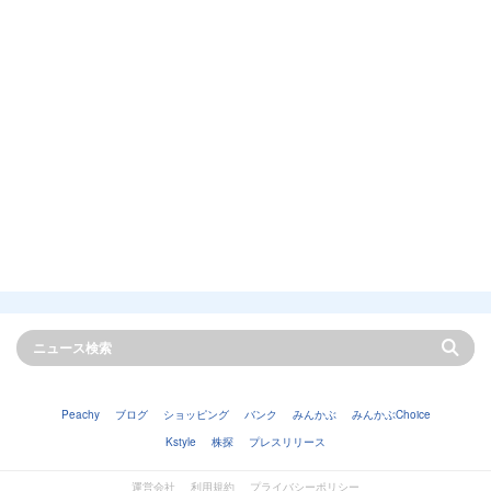
Peachy
ブログ
ショッピング
バンク
みんかぶ
みんかぶChoice
Kstyle
株探
プレスリリース
運営会社
利用規約
プライバシーポリシー