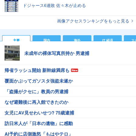
ドジャース6連敗 佐々木が止める
画像アクセスランキングをもっと見る
主要
国内
海外
IT 経済
ス
未成年の裸体写真所持か 男逮捕
帰省ラッシュ開始 新幹線満席も
覆面かぶってガソスタ強盗未遂か
「盗撮がクセに」教員の男逮捕
なぜ避難後に再入館できたのか
女児にAV見せわいせつ? 75歳逮捕
訪日米人が「日本の遺物」に感動
AI予約に店側激怒「もはやテロ」