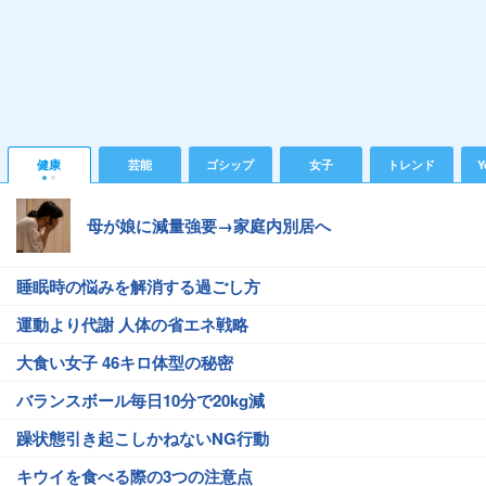
健康
芸能
ゴシップ
女子
トレンド
Y
母が娘に減量強要→家庭内別居へ
睡眠時の悩みを解消する過ごし方
運動より代謝 人体の省エネ戦略
大食い女子 46キロ体型の秘密
バランスボール毎日10分で20kg減
躁状態引き起こしかねないNG行動
キウイを食べる際の3つの注意点