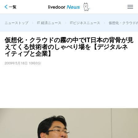
一覧
>
>
>
仮想化・クラウド
ニューストップ
IT 経済ニュース
ITビジネスニュース
仮想化・クラウドの霧の中でIT日本の背骨が見
えてくる技術者のしゃべり場を【デジタルネ
イティブと企業】
2009年5月18日 10時0分