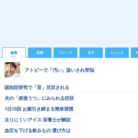
健康
芸能
ゴシップ
女子
トレンド
Y
アトピーで「汚い」扱いされ苦悩
認知症研究で「音」注目される
夫の「産後うつ」にみられる症状
1日10回 お腹引き締まる簡単習慣
太りにくいアイス 栄養士が解説
血圧を下げる飲みもの 選び方は