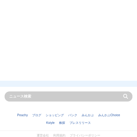
Peachy
ブログ
ショッピング
バンク
みんかぶ
みんかぶChoice
Kstyle
株探
プレスリリース
運営会社
利用規約
プライバシーポリシー