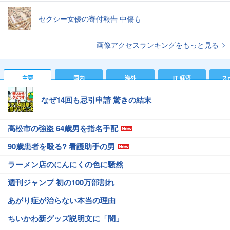
セクシー女優の寄付報告 中傷も
画像アクセスランキングをもっと見る
主要
国内
海外
IT 経済
ス
なぜ14回も忌引申請 驚きの結末
高松市の強盗 64歳男を指名手配
90歳患者を殴る? 看護助手の男
ラーメン店のにんにくの色に騒然
週刊ジャンプ 初の100万部割れ
あがり症が治らない本当の理由
ちいかわ新グッズ説明文に「闇」