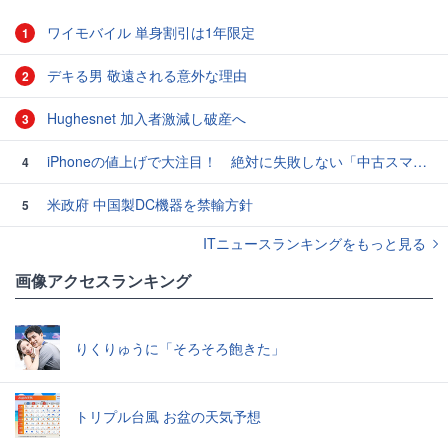
ワイモバイル 単身割引は1年限定
1
デキる男 敬遠される意外な理由
2
Hughesnet 加入者激減し破産へ
3
iPhoneの値上げで大注目！ 絶対に失敗しない「中古スマホ」の売り方＆買い方
4
米政府 中国製DC機器を禁輸方針
5
ITニュースランキングをもっと見る
画像アクセスランキング
りくりゅうに「そろそろ飽きた」
トリプル台風 お盆の天気予想