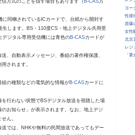
受信方式のことを指す場合もあります（
B-CAS
方
ヨー
性接
機に同梱されているICカードで、台紙から開封す
原爆
生します。BS・110度CS・地上デジタル共用受
女性
上デジタル専用受信機には青色の
B-CAS
カードが
北京
レジ
「要
放送、自動表示メッセージ、番組の著作権保護、
利用されます。
番組の種類などの電気的な情報が
B-CAS
カードに
録を行わない状態でBSデジタル放送を視聴した場
録のお知らせ」が表示されます。なお、地上デジ
ません。
放送では、NHKや無料の民間放送であってもデー