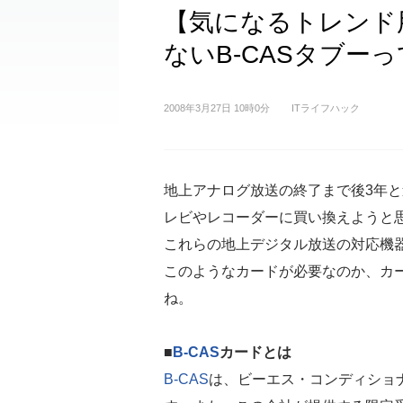
【気になるトレンド
ないB-CASタブー
2008年3月27日 10時0分
ITライフハック
地上アナログ放送の終了まで後3年
レビやレコーダーに買い換えようと
これらの地上デジタル放送の対応機
このようなカードが必要なのか、カ
ね。
■
B-CAS
カードとは
B-CAS
は、ビーエス・コンディショ