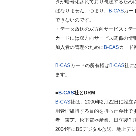
タが暗号化されており視聴するため
ばなりません。つまり、
B-CAS
カー
できないのです。
・データ放送の双方向サービス：デ
カードには双方向サービス関係の情
加入者の管理のために
B-CAS
カード
B-CAS
カードの所有権は
B-CAS
社に
ます。
■
B-CAS
社とDRM
B-CAS
社は、2000年2月22日に
用管理維持する目的を持った会社で
者、東芝、松下電器産業、日立製作所
2004年にBSデジタル放送、地上デ