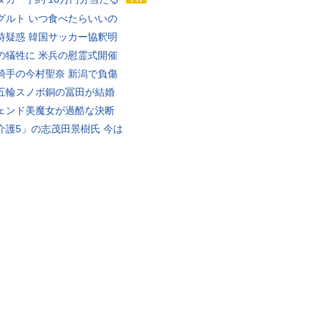
グルト いつ食べたらいいの
待疑惑 韓国サッカー協釈明
の犠牲に 米兵の慰霊式開催
騎手の今村聖奈 新潟で負傷
五輪スノボ銅の冨田が結婚
ェンド美魔女が過酷な決断
介護5」の志茂田景樹氏 今は