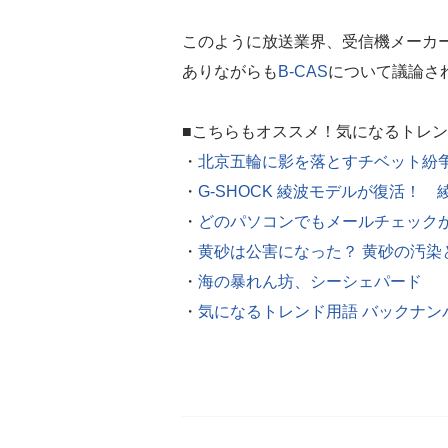
このように放送業界、受信機メーカ
ありながらも
B-CAS
について議論さ
■こちらもオススメ！気になるトレ
・
北京五輪に影を落とすチベット紛
・
G-SHOCK 綾波モデルが復活！
・
どのパソコンでもメールチェックが
・
黄砂は公害になった？ 黄砂の汚染
・
海の暴れん坊、シーシェパード
・
気になるトレンド用語 バックナン