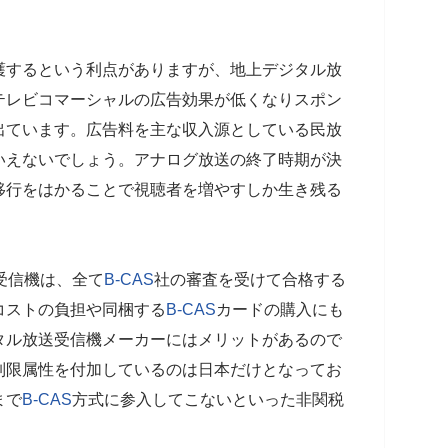
。
護するという利点がありますが、地上デジタル放
テレビコマーシャルの広告効果が低くなりスポン
出ています。広告料を主な収入源としている民放
いえないでしょう。アナログ放送の終了時期が決
移行をはかることで視聴者を増やすしか生き残る
受信機は、全て
B-CAS
社の審査を受けて合格する
コストの負担や同梱する
B-CAS
カードの購入にも
タル放送受信機メーカーにはメリットがあるので
制限属性を付加しているのは日本だけとなってお
まで
B-CAS
方式に参入してこないといった非関税