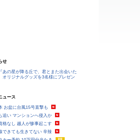
らせ
『あの星が降る丘で、君とまた出会いた
』オリジナルグッズを3名様にプレゼン
ニュース
本 お盆に台風15号直撃も
も追い マンションへ侵入か
資格なし 越人が惨事起こす
線できても生きてない 辛辣
タカー予約 10万円分当たる