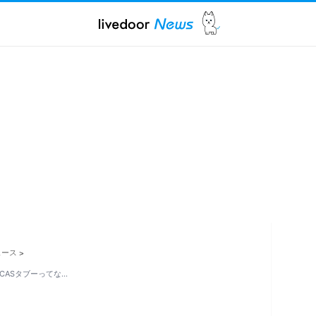
ュース
>
CASタブーってな…