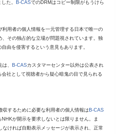
ました。
B-CAS
でのDRMはコピー制限がもうけら
び利用者の個人情報を一元管理する日本で唯一の
め、その独占的な立場が問題視されています。独
の自由を侵害するという意見もあります。
先は、
B-CAS
カスタマーセンター以外は公表され
る会社として視聴者から疑心暗鬼の目で見られる
徴収するために必要な利用者の個人情報は
B-CAS
るNHKが開示を要求しないとは限りません。ま
絡しなければ自動表示メッセージが表示され、正常