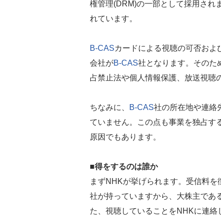
権管理(DRM)の一部として採用され
れています。
B-CAS
カードによる視聴の可否およ
会社が
B-CAS
社となります。そのた
占禁止法や個人情報保護、放送視聴
ちなみに、
B-CAS
社の所在地や連絡
ていません。この点も事業を独占す
原因でもあります。
■得をするのは誰か
まずNHKが挙げられます。受信料を
社が持っていますから、大株主であ
た、視聴していることをNHKに連