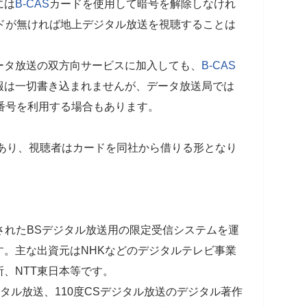
には
B-CAS
カードを使用して暗号を解除しなけれ
ドが無ければ地上デジタル放送を視聴することは
ータ放送の双方向サービスに加入しても、
B-CAS
報は一切書き込まれませんが、データ放送局では
番号を利用する場合もあります。
あり、視聴者はカードを同社から借りる形となり
設立されたBSデジタル放送用の限定受信システムを運
す。主な出資元はNHKなどのデジタルテレビ事業
、NTT東日本等です。
ジタル放送、110度CSデジタル放送のデジタル著作