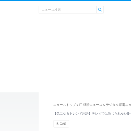
ニューストップ
IT 経済ニュース
デジタル家電ニ
>
>
【気になるトレンド用語】テレビでは論じられないB-
B-CAS