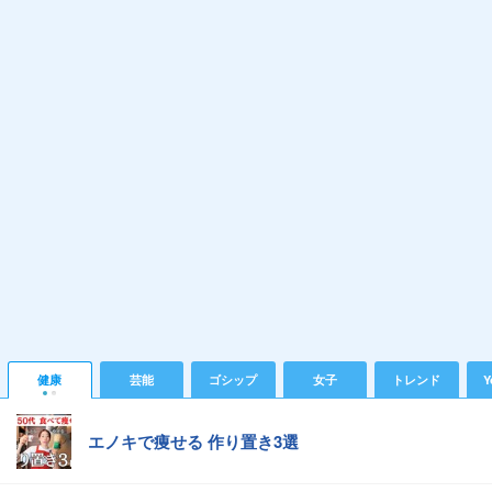
健康
芸能
ゴシップ
女子
トレンド
Y
エノキで痩せる 作り置き3選