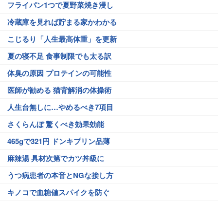
フライパン1つで夏野菜焼き浸し
冷蔵庫を見れば貯まる家かわかる
こじるり「人生最高体重」を更新
夏の寝不足 食事制限でも太る訳
体臭の原因 プロテインの可能性
医師が勧める 猫背解消の体操術
人生台無しに…やめるべき7項目
さくらんぼ 驚くべき効果効能
465gで321円 ドンキプリン品薄
麻辣湯 具材次第でカツ丼級に
うつ病患者の本音とNGな接し方
キノコで血糖値スパイクを防ぐ