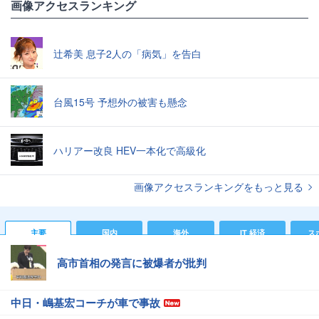
画像アクセスランキング
辻希美 息子2人の「病気」を告白
台風15号 予想外の被害も懸念
ハリアー改良 HEV一本化で高級化
画像アクセスランキングをもっと見る
主要
国内
海外
IT 経済
ス
高市首相の発言に被爆者が批判
中日・嶋基宏コーチが車で事故