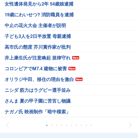
女性遺体発見から2年 54歳娘逮捕
19歳にわいせつ? 消防職員を逮捕
中止の花火大会 主催者が説明
子ども3人を2日半放置 母親逮捕
高市氏の態度 芥川賞作家が批判
井上康生氏が注意喚起 規律守れ
コロンビアでM7.4 建物に被害
オリラジ中田、移住の理由を激白
ニシダ 筋力はラグビー選手並み
さんま 夏の甲子園に苦言し物議
ナガノ氏 映画制作「暗中模索」