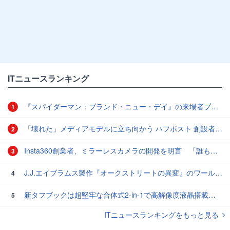
ITニュースランキング
『スパイダーマン：ブランド・ニュー・デイ』の来場者プレゼント、8月14日より配布決定
1
「壊れた」メディアモデルに立ち向かう ハフポスト 創設者：アリアナ・ハフィントン氏のいま
2
Insta360創業者、ミラーレスカメラの開発を明言 「誰も考えたこともない形になる」
3
J.J.エイブラムス製作『オークストリートの異変』のワールドプレミアが開催 - 新映像も公開
4
新タフブックは超堅牢な合体式2-in-1で高解像度液晶搭載、最上位モデルCF-33をパナソニックが発表
5
ITニュースランキングをもっと見る