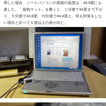
用した場合、ノートパソコンの底面の温度は、49.9度にも
達した。「放熱マット」を敷くと、１分後で44度まで下が
り、５分後で43.8度、10分後で44.4度と、何も対策をしな
い場合と比べて５度以上の差が出た。