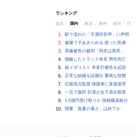
ランキング
総合
国内
政治
海外
経済
IT
1.
駅で流れた「不適切音声」に声明
2.
被爆で子あきらめる 怒った医者
3.
斉藤被告の裁判「同意は異常」
4.
脱輪したトラック発見 男性死亡
5.
銀メダリスト 本多灯被告を起訴
6.
正常な組織を誤摘出 重篤な状態
7.
広陵高元監督 保護者に直接謝罪
8.
一言で激昂 巨漢が女子高生殺害
9.
1.5億円受け取りか 国税職員処分
10.
関東「真夏の暑さ」は終了か