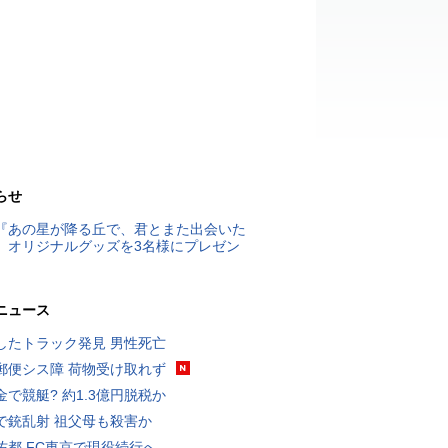
らせ
『あの星が降る丘で、君とまた出会いた
』オリジナルグッズを3名様にプレゼン
ニュース
したトラック発見 男性死亡
郵便シス障 荷物受け取れず
金で競艇? 約1.3億円脱税か
で銃乱射 祖父母も殺害か
佑都 FC東京で現役続行へ