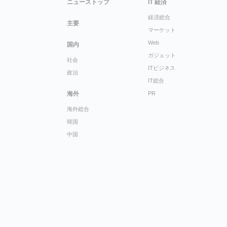
ニューストップ
IT 経済
経済総合
主要
マーケット
Web
国内
ガジェット
社会
ITビジネス
政治
IT総合
海外
PR
海外総合
韓国
中国