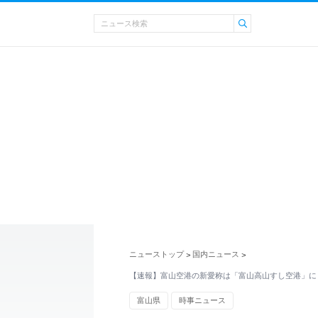
ニューストップ
国内ニュース
>
>
【速報】富山空港の新愛称は「富山高山すし空港」に
富山県
時事ニュース