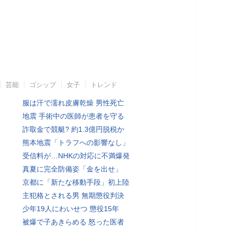
芸能
ゴシップ
女子
トレンド
服は汗で濡れ皮膚乾燥 男性死亡
地震 手術中の医師が患者を守る
詐取金で競艇? 約1.3億円脱税か
熊本地震「トラフへの影響なし」
受信料が…NHKの対応に不満爆発
真夏に完全防備姿「金を出せ」
京都に「新たな移動手段」初上陸
主犯格とされる男 無期懲役判決
少年19人にわいせつ 懲役15年
被爆で子あきらめる 怒った医者