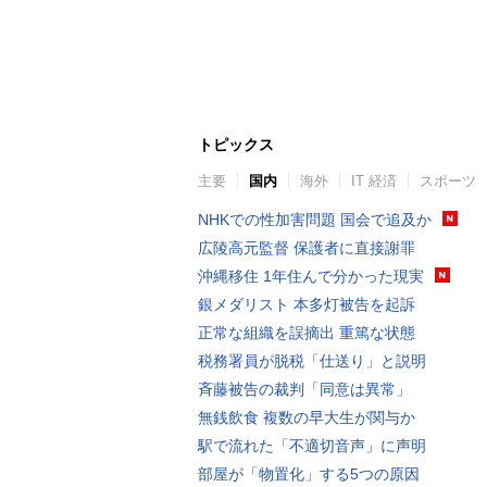
トピックス
主要
国内
海外
IT 経済
スポーツ
NHKでの性加害問題 国会で追及か
広陵高元監督 保護者に直接謝罪
沖縄移住 1年住んで分かった現実
銀メダリスト 本多灯被告を起訴
正常な組織を誤摘出 重篤な状態
税務署員が脱税「仕送り」と説明
斉藤被告の裁判「同意は異常」
無銭飲食 複数の早大生が関与か
駅で流れた「不適切音声」に声明
部屋が「物置化」する5つの原因