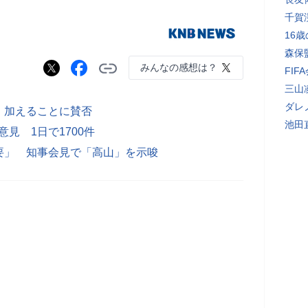
千賀
16
森保
みんなの感想は？
FI
三山
ダレ
」加えることに賛否
池田
見 1日で1700件
要」 知事会見で「高山」を示唆