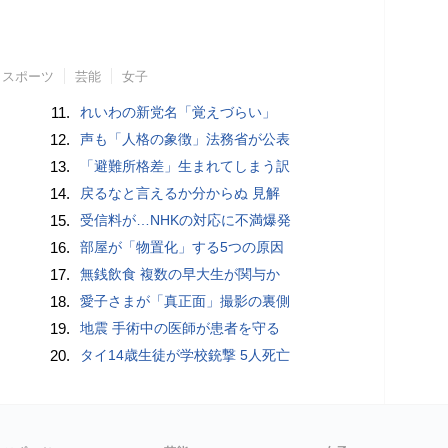
スポーツ
芸能
女子
11.
れいわの新党名「覚えづらい」
12.
声も「人格の象徴」法務省が公表
13.
「避難所格差」生まれてしまう訳
14.
戻るなと言えるか分からぬ 見解
15.
受信料が…NHKの対応に不満爆発
16.
部屋が「物置化」する5つの原因
17.
無銭飲食 複数の早大生が関与か
18.
愛子さまが「真正面」撮影の裏側
19.
地震 手術中の医師が患者を守る
20.
タイ14歳生徒が学校銃撃 5人死亡