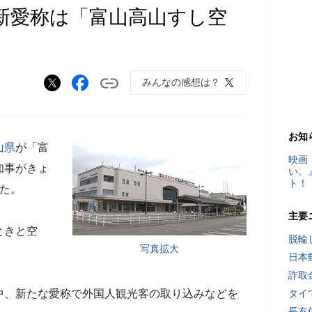
新愛称は「富山高山すし空
みんなの感想は？
お知
山県
が「富
映画
知事がきょ
い。
ト！
た。
主要
ときと空
脱輪
写真拡大
日本
詐取
中、新たな愛称で外国人観光客の取り込みなどを
タイ
長友