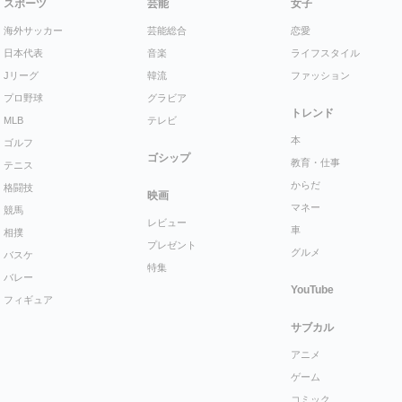
スポーツ
芸能
女子
海外サッカー
芸能総合
恋愛
日本代表
音楽
ライフスタイル
Jリーグ
韓流
ファッション
プロ野球
グラビア
トレンド
MLB
テレビ
本
ゴルフ
ゴシップ
教育・仕事
テニス
からだ
格闘技
映画
マネー
競馬
レビュー
車
相撲
プレゼント
グルメ
バスケ
特集
バレー
YouTube
フィギュア
サブカル
アニメ
ゲーム
コミック