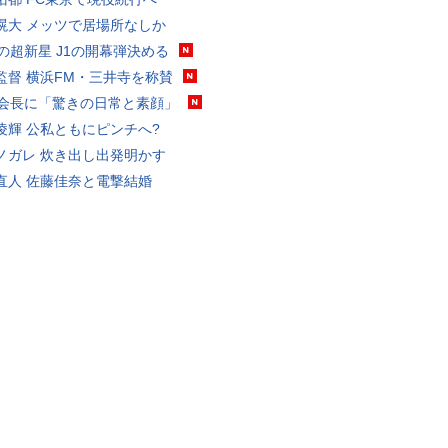
滉大 メッツで居場所なしか
歳の超新星 J1の開幕弾決める
監督 横浜FM・三井寺を称賛
FA会長に「驚きの日常と素顔」
凌輝 公私ともにピンチへ?
ノガレ 炊き出し出発明かす
直人 佐藤佳奈と電撃結婚