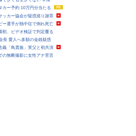
タカー予約 10万円分当たる
サッカー協会が疑惑巡り謝罪
ビー選手が熱中症で倒れ死亡
園初、ビデオ検証で判定覆る
FA会長 愛人へ多額の金銭疑惑
忠義「鳥貴族」実父と初共演
での無断撮影に女性アナ苦言