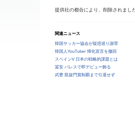
提供社の都合により、削除されまし
関連ニュース
韓国サッカー協会が疑惑巡り謝罪
韓国人YouTuber 帰化宣言を撤回
スペインV 日本の戦略的課題とは
冨安 パレスで即デビュー飾る
武豊 凱旋門賞制覇まで引退せず