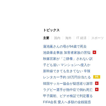
トピックス
主要
国内
海外
IT 経済
スポーツ
蓮池薫さんの母が94歳で死去
池袋暴走事故 加害者家族の苦悩
秋篠宮家が「ご静養」されない訳
子ども追い マンションへ侵入か
新幹線できても生きてない 辛辣
レンタカー予約 10万円分当たる
韓国サッカー協会が疑惑巡り謝罪
ラグビー選手が熱中症で倒れ死亡
甲子園初、ビデオ検証で判定覆る
FIFA会長 愛人へ多額の金銭疑惑