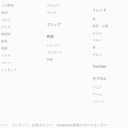
プロ野球
グラビア
トレンド
MLB
テレビ
本
ゴルフ
ゴシップ
教育・仕事
テニス
からだ
格闘技
映画
マネー
競馬
レビュー
車
相撲
プレゼント
グルメ
バスケ
特集
バレー
YouTube
フィギュア
サブカル
アニメ
ゲーム
コミック
リシー
コンテンツ・広告ポリシー
livedoorお客様サポートセンター