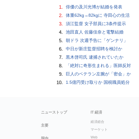
1.
俳優の及川光博が結婚を発表
2.
体重62kg→82kgに 寺田心の生活
3.
須江監督 女子部員に3条件提示
4.
池田直人 佐藤佳奈と電撃結婚
5.
朝ドラ 次週予告に「ゲンナリ」
6.
中日が新庄監督招聘を検討か
7.
黒木啓司氏 逮捕されていたか
8.
「絶対に奇形生まれる」医師反対
9.
巨人のベテラン左腕が「密会」か
10.
1.5億円受け取りか 国税職員処分
ニューストップ
IT 経済
経済総合
主要
マーケット
Web
国内