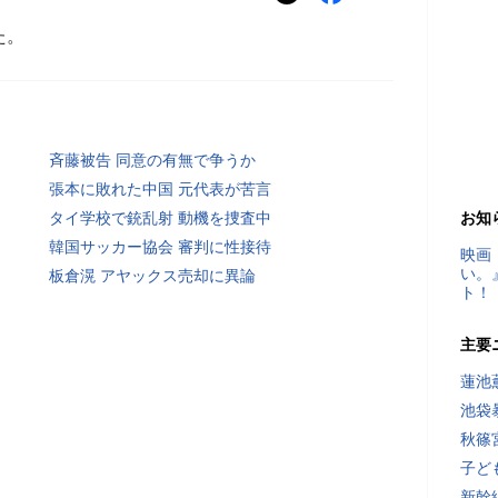
た。
斉藤被告 同意の有無で争うか
張本に敗れた中国 元代表が苦言
タイ学校で銃乱射 動機を捜査中
お知
韓国サッカー協会 審判に性接待
映画
い。
板倉滉 アヤックス売却に異論
ト！
主要
蓮池
池袋
秋篠
子ど
新幹