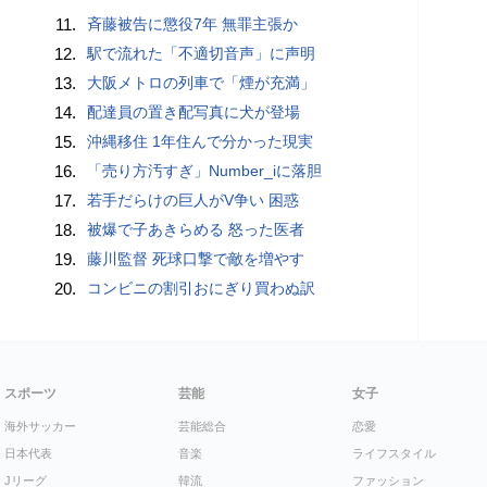
11.
斉藤被告に懲役7年 無罪主張か
12.
駅で流れた「不適切音声」に声明
13.
大阪メトロの列車で「煙が充満」
14.
配達員の置き配写真に犬が登場
15.
沖縄移住 1年住んで分かった現実
16.
「売り方汚すぎ」Number_iに落胆
17.
若手だらけの巨人がV争い 困惑
18.
被爆で子あきらめる 怒った医者
19.
藤川監督 死球口撃で敵を増やす
20.
コンビニの割引おにぎり買わぬ訳
スポーツ
芸能
女子
海外サッカー
芸能総合
恋愛
日本代表
音楽
ライフスタイル
Jリーグ
韓流
ファッション