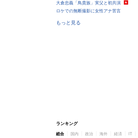
大倉忠義「鳥貴族」実父と初共演
ロケでの無断撮影に女性アナ苦言
もっと見る
ランキング
総合
国内
政治
海外
経済
IT