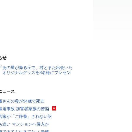
らせ
『あの星が降る丘で、君とまた出会いた
』オリジナルグッズを3名様にプレゼン
ニュース
薫さんの母が94歳で死去
暴走事故 加害者家族の苦悩
宮家が「ご静養」されない訳
も追い マンションへ侵入か
線できても生きてない 辛辣