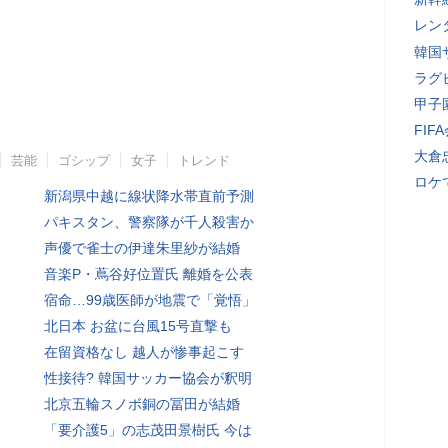
レン
韓国
ラグ
甲子
FI
大倉
芸能
ゴシップ
女子
トレンド
ロケ
新潟県中越に線状降水帯直前予測
パキスタン、警察隊が千人殺害か
声優で雀士の伊達朱里紗が結婚
音楽P・蔦谷好位置氏 離婚を公表
宿命…99歳医師が地震で「覚悟」
北日本 お盆に台風15号直撃も
在留資格なし 越人が惨事起こす
性接待? 韓国サッカー協会が釈明
北京五輪スノボ銅の冨田が結婚
「要介護5」の志茂田景樹氏 今は