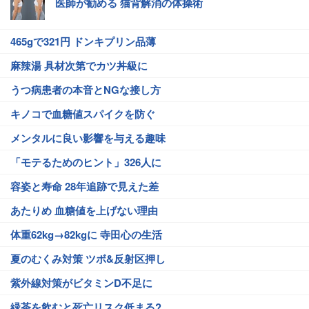
医師が勧める 猫背解消の体操術
465gで321円 ドンキプリン品薄
麻辣湯 具材次第でカツ丼級に
うつ病患者の本音とNGな接し方
キノコで血糖値スパイクを防ぐ
メンタルに良い影響を与える趣味
「モテるためのヒント」326人に
容姿と寿命 28年追跡で見えた差
あたりめ 血糖値を上げない理由
体重62kg→82kgに 寺田心の生活
夏のむくみ対策 ツボ&反射区押し
紫外線対策がビタミンD不足に
緑茶を飲むと死亡リスク低まる?