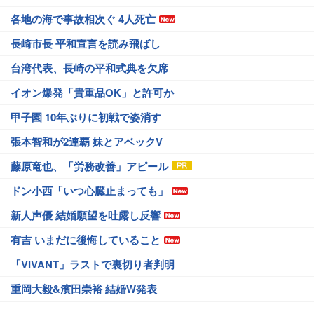
各地の海で事故相次ぐ 4人死亡
長崎市長 平和宣言を読み飛ばし
台湾代表、長崎の平和式典を欠席
イオン爆発「貴重品OK」と許可か
甲子園 10年ぶりに初戦で姿消す
張本智和が2連覇 妹とアベックV
藤原竜也、「労務改善」アピール
ドン小西「いつ心臓止まっても」
新人声優 結婚願望を吐露し反響
有吉 いまだに後悔していること
「VIVANT」ラストで裏切り者判明
重岡大毅&濱田崇裕 結婚W発表