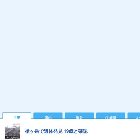
主要
国内
海外
IT 経済
ス
槍ヶ岳で遺体発見 19歳と確認