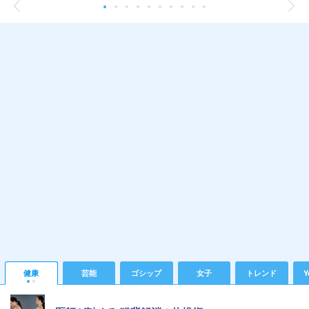
健康
芸能
ゴシップ
女子
トレンド
Y