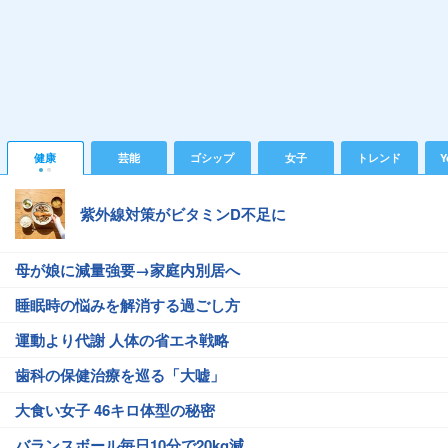
健康
芸能
ゴシップ
女子
トレンド
Y
紫外線対策がビタミンD不足に
母が娘に減量強要→家庭内別居へ
睡眠時の悩みを解消する過ごし方
運動より代謝 人体の省エネ戦略
歯科の保健治療を巡る「大嘘」
大食い女子 46キロ体型の秘密
バランスボール毎日10分で20kg減