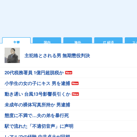
主要
国内
海外
IT 経済
ス
主犯格とされる男 無期懲役判決
20代税務署員 1億円超脱税か
小学生の女の子にキス 男を逮捕
動き遅い 台風13号影響長引くか
未成年の裸体写真所持か 男逮捕
態度に不満で…夫の弟を暴行死
駅で流れた「不適切音声」に声明
レアルでの経験 中井卓大が回想