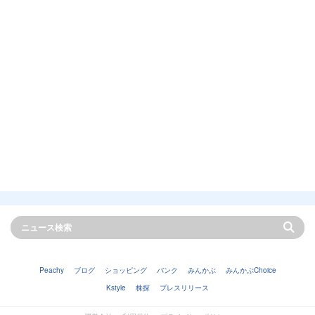
Peachy
ブログ
ショッピング
バンク
みんかぶ
みんかぶChoice
Kstyle
株探
プレスリリース