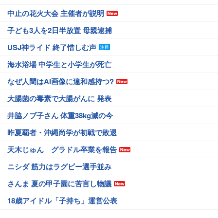
中止の花火大会 主催者が説明
子ども3人を2日半放置 母親逮捕
USJ神ライド 終了惜しむ声
海水浴場 中学生と小学生が死亡
なぜ人間はAI画像に違和感持つ?
大腸菌の毒素で大腸がんに 発表
井脇ノブ子さん 体重38kg減の今
昨夏覇者・沖縄尚学が初戦で敗退
天木じゅん グラドル卒業を報告
ニシダ 筋力はラグビー選手並み
さんま 夏の甲子園に苦言し物議
18歳アイドル「子持ち」運営公表