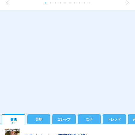
健康
芸能
ゴシップ
女子
トレンド
Y