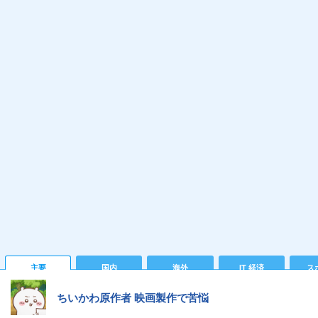
主要
国内
海外
IT 経済
ス
ちいかわ原作者 映画製作で苦悩