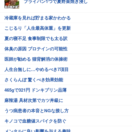
フライパン1つで夏野菜焼き浸し
冷蔵庫を見れば貯まる家かわかる
こじるり「人生最高体重」を更新
夏の寝不足 食事制限でも太る訳
体臭の原因 プロテインの可能性
医師が勧める 猫背解消の体操術
人生台無しに…やめるべき7項目
さくらんぼ 驚くべき効果効能
465gで321円 ドンキプリン品薄
麻辣湯 具材次第でカツ丼級に
うつ病患者の本音とNGな接し方
キノコで血糖値スパイクを防ぐ
メンタルに良い影響を与える趣味