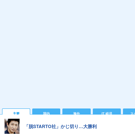
主要
国内
海外
IT 経済
ス
「脱STARTO社」かじ切り…大勝利