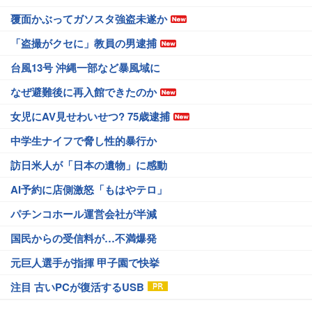
覆面かぶってガソスタ強盗未遂か
「盗撮がクセに」教員の男逮捕
台風13号 沖縄一部など暴風域に
なぜ避難後に再入館できたのか
女児にAV見せわいせつ? 75歳逮捕
中学生ナイフで脅し性的暴行か
訪日米人が「日本の遺物」に感動
AI予約に店側激怒「もはやテロ」
パチンコホール運営会社が半減
国民からの受信料が…不満爆発
元巨人選手が指揮 甲子園で快挙
注目 古いPCが復活するUSB