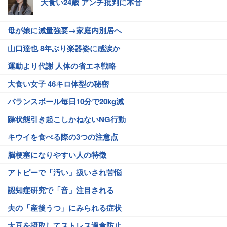
大食い24歳 アンチ批判に本音
母が娘に減量強要→家庭内別居へ
山口達也 8年ぶり楽器姿に感涙か
運動より代謝 人体の省エネ戦略
大食い女子 46キロ体型の秘密
バランスボール毎日10分で20kg減
躁状態引き起こしかねないNG行動
キウイを食べる際の3つの注意点
脳梗塞になりやすい人の特徴
アトピーで「汚い」扱いされ苦悩
認知症研究で「音」注目される
夫の「産後うつ」にみられる症状
大豆を摂取してストレス過食防止