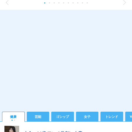
健康
芸能
ゴシップ
女子
トレンド
Y