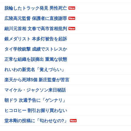
脱輪したトラック発見 男性死亡
広陵高元監督 保護者に直接謝罪
細川元首相 文春で高市首相批判
銀メダリスト 本多灯被告を起訴
タイ学校銃撃 成績でストレスか
正常な組織を誤摘出 重篤な状態
れいわの新党名「覚えづらい」
楽天から死球5個 新庄監督が苦言
マイケル・ジャクソン来日秘話
朝ドラ 次週予告に「ゲンナリ」
ヒコロヒー 割引お握り買わない
堂本剛の投稿に「匂わせなの?」