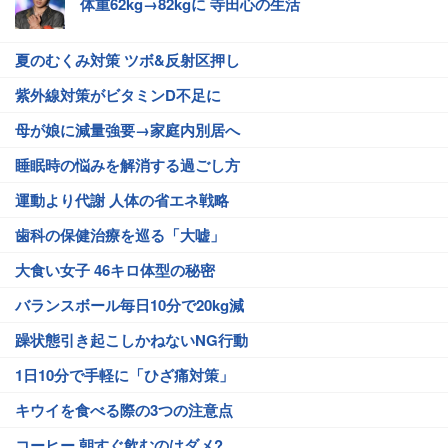
体重62kg→82kgに 寺田心の生活
夏のむくみ対策 ツボ&反射区押し
紫外線対策がビタミンD不足に
母が娘に減量強要→家庭内別居へ
睡眠時の悩みを解消する過ごし方
運動より代謝 人体の省エネ戦略
歯科の保健治療を巡る「大嘘」
大食い女子 46キロ体型の秘密
バランスボール毎日10分で20kg減
躁状態引き起こしかねないNG行動
1日10分で手軽に「ひざ痛対策」
キウイを食べる際の3つの注意点
コーヒー 朝すぐ飲むのはダメ?