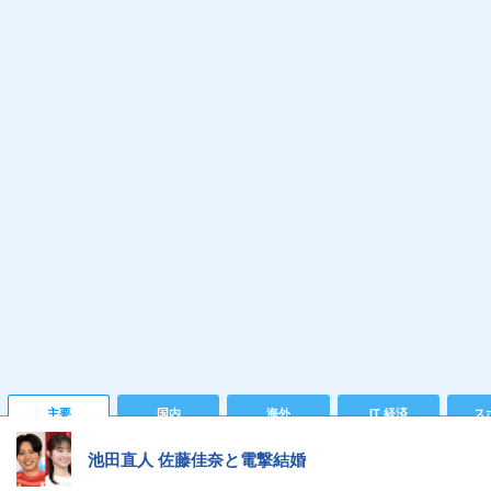
主要
国内
海外
IT 経済
ス
池田直人 佐藤佳奈と電撃結婚