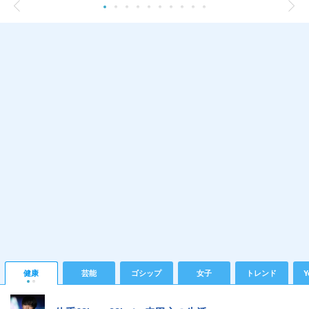
健康
芸能
ゴシップ
女子
トレンド
Y