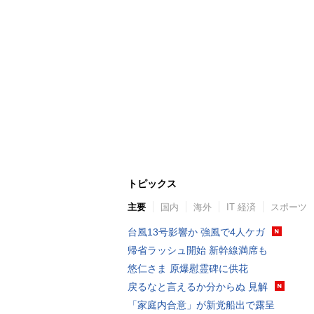
トピックス
主要
国内
海外
IT 経済
スポーツ
台風13号影響か 強風で4人ケガ
帰省ラッシュ開始 新幹線満席も
悠仁さま 原爆慰霊碑に供花
戻るなと言えるか分からぬ 見解
「家庭内合意」が新党船出で露呈