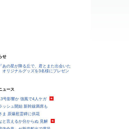
らせ
『あの星が降る丘で、君とまた出会いた
』オリジナルグッズを3名様にプレゼン
ニュース
13号影響か 強風で4人ケガ
ラッシュ開始 新幹線満席も
さま 原爆慰霊碑に供花
なと言えるか分からぬ 見解
庭内合意」が新党船出で露呈