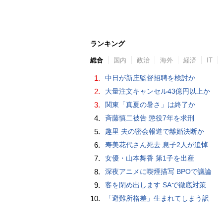
ランキング
総合
国内
政治
海外
経済
IT
1.
中日が新庄監督招聘を検討か
2.
大量注文キャンセル43億円以上か
3.
関東「真夏の暑さ」は終了か
4.
斉藤慎二被告 懲役7年を求刑
5.
趣里 夫の密会報道で離婚決断か
6.
寿美花代さん死去 息子2人が追悼
7.
女優・山本舞香 第1子を出産
8.
深夜アニメに喫煙描写 BPOで議論
9.
客を閉め出します SAで徹底対策
10.
「避難所格差」生まれてしまう訳