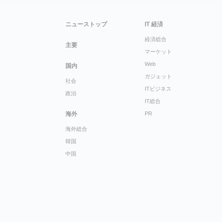
ニューストップ
IT 経済
経済総合
主要
マーケット
Web
国内
ガジェット
社会
ITビジネス
政治
IT総合
海外
PR
海外総合
韓国
中国