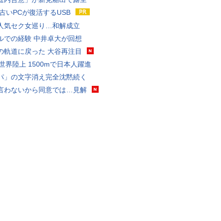
 古いPCが復活するUSB
人気セク女巡り…和解成立
ルでの経験 中井卓大が回想
の軌道に戻った 大谷再注目
0世界陸上 1500mで日本人躍進
パ」の文字消え完全沈黙続く
言わないから同意では…見解