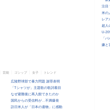
注目
米の
レア
超人
U-2
「パ
嫌と
芸能
ゴシップ
女子
トレンド
広陵野球部で暴力問題 謝罪表明
「Tシャツが」主題歌の歌詞着目
なぜ避難後に再入館できたのか
国民からの受信料が…不満爆発
訪日米人が「日本の遺物」に感動