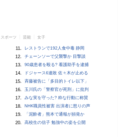
スポーツ
芸能
女子
11.
レストランで192人食中毒 静岡
12.
チェーンソーで父襲撃か 目撃談
13.
90歳患者を殴る? 看護助手を逮捕
14.
ドジャース6連敗 佐々木が止める
15.
斉藤被告に「多目的トイレ以下」
16.
玉川氏の「警察官が死刑」に批判
17.
みな実を守った? 粋な行動に称賛
18.
NHK職員性被害 出演者に怒りの声
19.
「泥酔者」熊本で通報が頻発か
20.
高校生の信子 勉強中の姿を公開