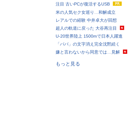
注目 古いPCが復活するUSB
米の人気セク女巡り…和解成立
レアルでの経験 中井卓大が回想
超人の軌道に戻った 大谷再注目
U-20世界陸上 1500mで日本人躍進
「パパ」の文字消え完全沈黙続く
嫌と言わないから同意では…見解
もっと見る