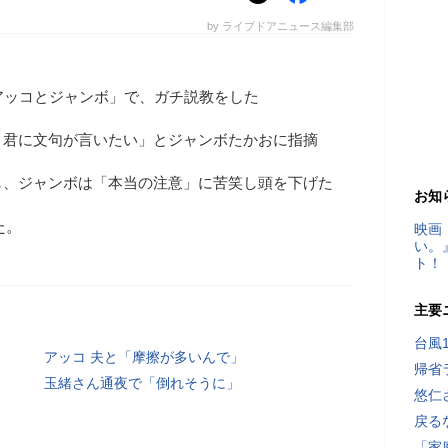
by ライブドアニュース編集部
アッコとジャンボ」で、ガチ説教をした
。君に文句が言いたい」とジャンボたかおに指摘
し、ジャンボは「本当の注意」に苦笑し頭を下げた
お知
た。
映画
い。
ト！
主要
台風
アッコ 夫と「摩擦が多いんで」
帰省
玉緒さん通夜で「倒れそうに」
悠仁
戻る
「家