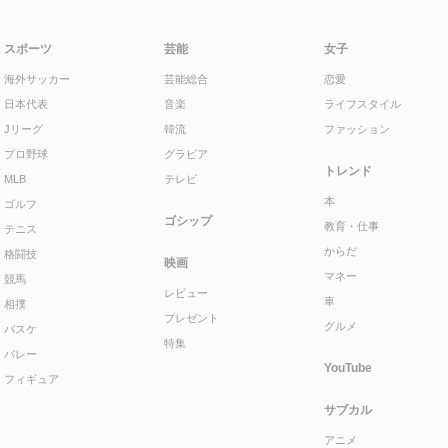
スポーツ
芸能
女子
海外サッカー
芸能総合
恋愛
日本代表
音楽
ライフスタイル
Jリーグ
韓流
ファッション
プロ野球
グラビア
トレンド
MLB
テレビ
本
ゴルフ
ゴシップ
教育・仕事
テニス
からだ
格闘技
映画
マネー
競馬
レビュー
車
相撲
プレゼント
グルメ
バスケ
特集
バレー
YouTube
フィギュア
サブカル
アニメ