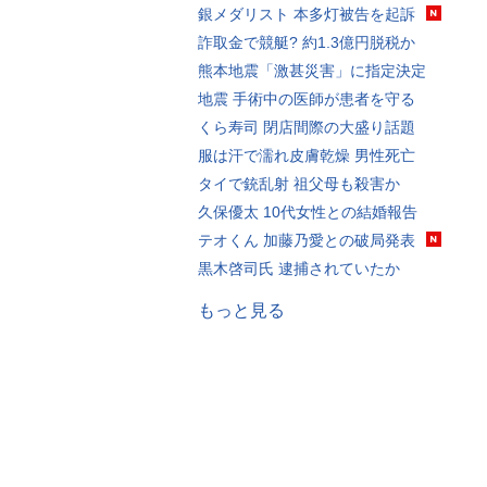
銀メダリスト 本多灯被告を起訴
詐取金で競艇? 約1.3億円脱税か
熊本地震「激甚災害」に指定決定
地震 手術中の医師が患者を守る
くら寿司 閉店間際の大盛り話題
服は汗で濡れ皮膚乾燥 男性死亡
タイで銃乱射 祖父母も殺害か
久保優太 10代女性との結婚報告
テオくん 加藤乃愛との破局発表
黒木啓司氏 逮捕されていたか
もっと見る