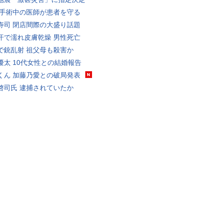
 手術中の医師が患者を守る
寿司 閉店間際の大盛り話題
汗で濡れ皮膚乾燥 男性死亡
で銃乱射 祖父母も殺害か
優太 10代女性との結婚報告
くん 加藤乃愛との破局発表
啓司氏 逮捕されていたか