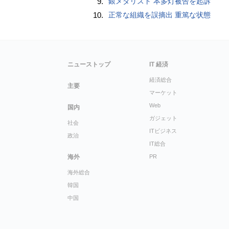
9.
銀メダリスト 本多灯被告を起訴
10.
正常な組織を誤摘出 重篤な状態
ニューストップ
IT 経済
経済総合
主要
マーケット
Web
国内
ガジェット
社会
ITビジネス
政治
IT総合
海外
PR
海外総合
韓国
中国