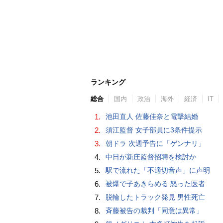
ランキング
総合
国内
政治
海外
経済
IT
1.
池田直人 佐藤佳奈と電撃結婚
2.
須江監督 女子部員に3条件提示
3.
朝ドラ 次週予告に「ゲンナリ」
4.
中日が新庄監督招聘を検討か
5.
駅で流れた「不適切音声」に声明
6.
被爆で子あきらめる 怒った医者
7.
脱輪したトラック発見 男性死亡
8.
斉藤被告の裁判「同意は異常」