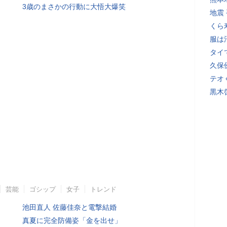
3歳のまさかの行動に大悟大爆笑
地震
くら
服は
タイ
久保
テオ
黒木
芸能
ゴシップ
女子
トレンド
池田直人 佐藤佳奈と電撃結婚
真夏に完全防備姿「金を出せ」