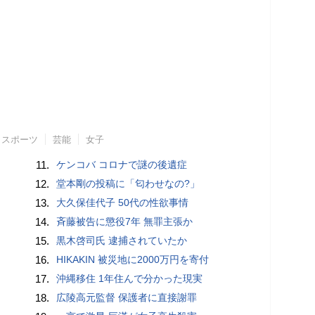
スポーツ
芸能
女子
11.
ケンコバ コロナで謎の後遺症
12.
堂本剛の投稿に「匂わせなの?」
13.
大久保佳代子 50代の性欲事情
14.
斉藤被告に懲役7年 無罪主張か
15.
黒木啓司氏 逮捕されていたか
16.
HIKAKIN 被災地に2000万円を寄付
17.
沖縄移住 1年住んで分かった現実
18.
広陵高元監督 保護者に直接謝罪