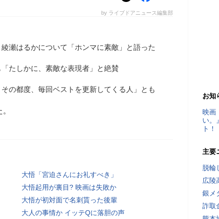
by ライブドアニュース編集部
、綾瀬はるかについて「ホンマに素敵」と語った
も「たしかに、素敵な表現者」と絶賛
、その都度、毎回ベストを更新してくる人」とも
お知
た。
映画
い。
ト！
主要
脱輪
大悟「宮迫さんにお礼すべき」
広陵
大悟起用が裏目? 映画は失敗か
銀メ
大悟が初対面で名刺貰った後輩
詐取
大人の事情か イッテQに落胆の声
熊本