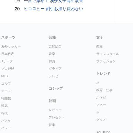
19.
一言で激昂 巨漢が女子高生殺害
20.
ヒコロヒー 割引お握り買わない
スポーツ
芸能
女子
海外サッカー
芸能総合
恋愛
日本代表
音楽
ライフスタイル
Jリーグ
韓流
ファッション
プロ野球
グラビア
トレンド
MLB
テレビ
本
ゴルフ
ゴシップ
教育・仕事
テニス
からだ
格闘技
映画
マネー
競馬
レビュー
車
相撲
プレゼント
グルメ
バスケ
特集
バレー
YouTube