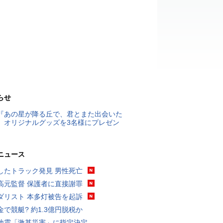
らせ
『あの星が降る丘で、君とまた出会いた
』オリジナルグッズを3名様にプレゼン
ニュース
したトラック発見 男性死亡
高元監督 保護者に直接謝罪
ダリスト 本多灯被告を起訴
金で競艇? 約1.3億円脱税か
地震「激甚災害」に指定決定