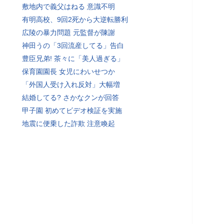
敷地内で義父はねる 意識不明
有明高校、9回2死から大逆転勝利
広陵の暴力問題 元監督が陳謝
神田うの「3回流産してる」告白
豊臣兄弟! 茶々に「美人過ぎる」
保育園園長 女児にわいせつか
「外国人受け入れ反対」大幅増
結婚してる? さかなクンが回答
甲子園 初めてビデオ検証を実施
地震に便乗した詐欺 注意喚起