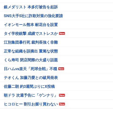
銀メダリスト 本多灯被告を起訴
SNS大手5社に詐欺対策の強化要請
イオンモール熊本 献花台を設置
タイ学校銃撃 成績でストレスか
江別集団暴行死 裁判長強く非難
正常な組織を誤摘出 重篤な状態
くら寿司 閉店間際の大盛り話題
日ハムvs楽天「死球合戦」不穏
テオくん 加藤乃愛との破局発表
佐藤二朗 約3週間ぶりにX投稿
朝ドラ 次週予告に「ゲンナリ」
ヒコロヒー 割引お握り買わない