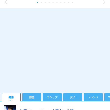
健康
芸能
ゴシップ
女子
トレンド
Y