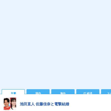
主要
国内
海外
IT 経済
ス
池田直人 佐藤佳奈と電撃結婚