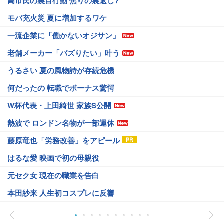
高市氏の裏目行動 焦りの裏返し?
モバ充火災 夏に増加するワケ
一流企業に「働かないオジサン」
老舗メーカー「バズりたい」叶う
うるさい 夏の風物詩が存続危機
何だったの 転職でボーナス驚愕
W杯代表・上田綺世 家族S公開
熱波で ロンドン名物が一部運休
藤原竜也「労務改善」をアピール
はるな愛 映画で初の母親役
元セク女 現在の職業を告白
本田紗来 人生初コスプレに反響