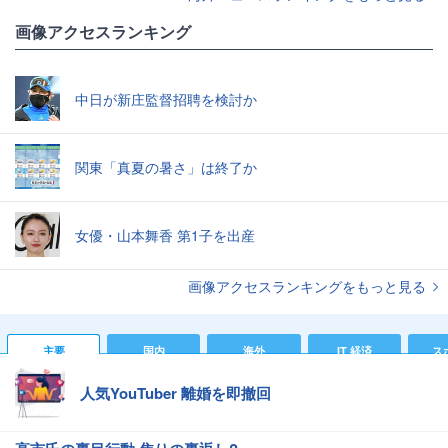
画像アクセスランキング
中日が新庄監督招聘を検討か
関東「真夏の暑さ」は終了か
女優・山本舞香 第1子を出産
画像アクセスランキングをもっと見る
主要
国内
海外
IT 経済
ス
人気YouTuber 離婚を即撤回