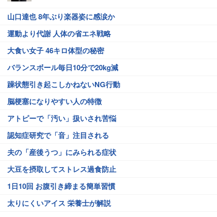
山口達也 8年ぶり楽器姿に感涙か
運動より代謝 人体の省エネ戦略
大食い女子 46キロ体型の秘密
バランスボール毎日10分で20kg減
躁状態引き起こしかねないNG行動
脳梗塞になりやすい人の特徴
アトピーで「汚い」扱いされ苦悩
認知症研究で「音」注目される
夫の「産後うつ」にみられる症状
大豆を摂取してストレス過食防止
1日10回 お腹引き締まる簡単習慣
太りにくいアイス 栄養士が解説