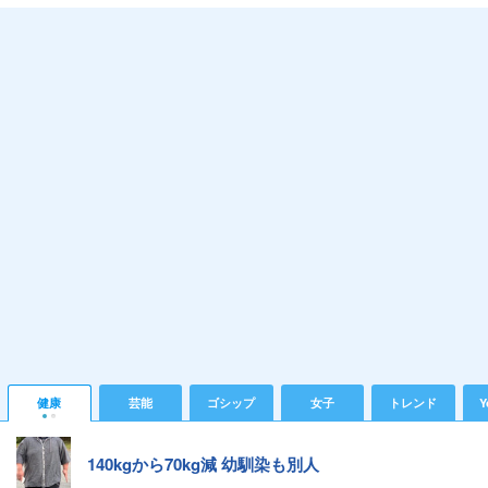
健康
芸能
ゴシップ
女子
トレンド
Y
140kgから70kg減 幼馴染も別人