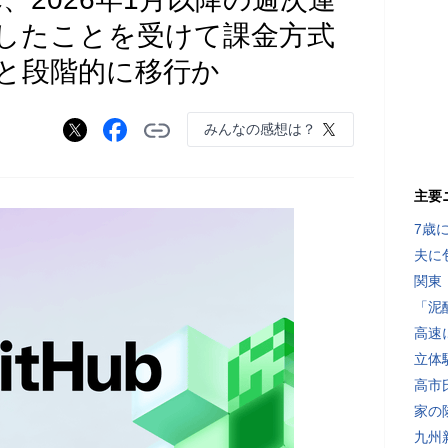
したことを受けて課金方式
と段階的に移行か
みんなの感想は？
）
主要
7歳
夫に
関東
「泥
高速
立体
高市
家の
九州