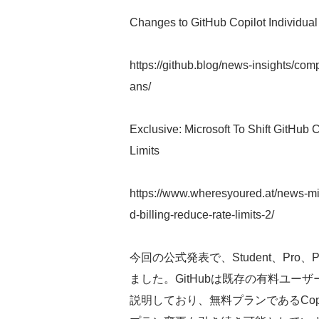
Changes to GitHub Copilot Individual
https://github.blog/news-insights/com
ans/
Exclusive: Microsoft To Shift GitHub 
Limits
https://www.wheresyoured.at/news-micr
d-billing-reduce-rate-limits-2/
今回の公式発表で、Student、Pr
ました。GitHubは既存の有料ユ
説明しており、無料プランであるCopi