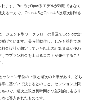
れます。ProではOpus系モデルが利用できなく
使える一方で、Opus 4.5とOpus 4.6は順次削除さ
エージェント型ワークフローの普及でCopilotの計
に挙げています。長時間動作し、しかも並列で進
の料金設計が想定していた以上の計算資源が使わ
だけでプラン料金を上回るコストが発生すること
す。
otにはセッション単位の上限と週次の上限があり、どち
倍率に基づいて決まるとのこと。セッション上限
のもので、週次上限は長時間かつ並列的に走るリ
ために導入されたものです。