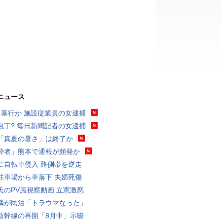
ニュース
に暴行か 施設従業員の女逮捕
包丁? 毎日新聞記者の女逮捕
「真夏の暑さ」は終了か
酔者」熊本で通報が頻発か
に自転車侵入 路側帯を逆走
駐車場から車落下 夫婦死傷
氏のPV風視察動画 立憲激怒
隣が民泊「トラウマなった」
新幹線の再開「8月中」示唆