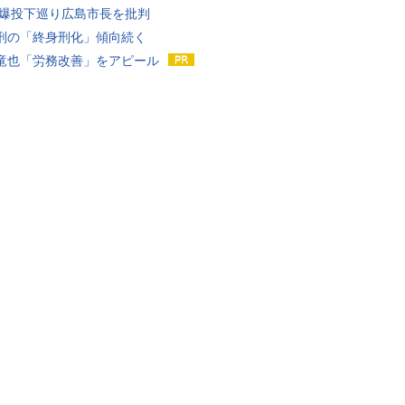
原爆投下巡り広島市長を批判
刑の「終身刑化」傾向続く
竜也「労務改善」をアピール