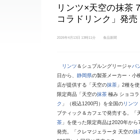
リンツ×天空の抹茶 
コラドリンク」発売
2026年4月13日 13時11分
食品新聞
リンツ
＆シュプルングリージャ
パ
日から、
静岡県
の製茶メーカー・小
店が提供する「天空の
抹茶
」2種を
限定商品「天空の
抹茶
極み ショコラ
ク
」（税込1200円）を全国の
リンツ
ブティック＆カフェで発売する。「
茶
」を使った限定商品は2020年から
発売。「クレマジェラータ 天空の
抹