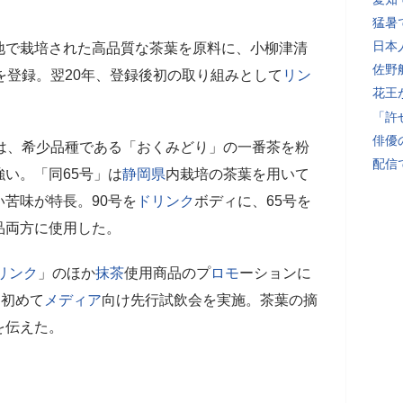
猛暑
日本
地で栽培された高品質な茶葉を原料に、小柳津清
佐野
を登録。翌20年、登録後初の取り組みとして
リン
花王
「許
俳優
」は、希少品種である「おくみどり」の一番茶を粉
配信
い。「同65号」は
静岡県
内栽培の茶葉を用いて
苦味が特長。90号を
ドリンク
ボディに、65号を
品両方に使用した。
リンク
」のほか
抹茶
使用商品のプ
ロモ
ーションに
て初めて
メディア
向け先行試飲会を実施。茶葉の摘
を伝えた。