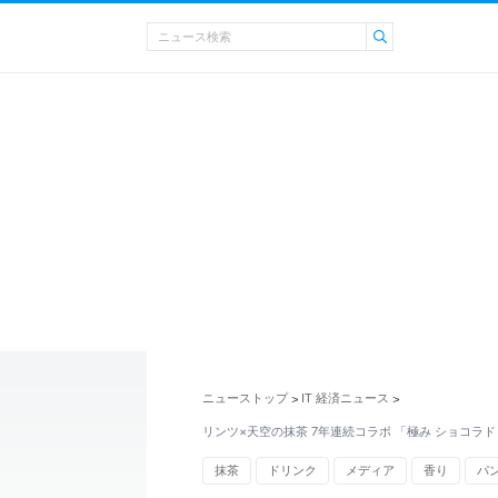
ニューストップ
IT 経済ニュース
>
>
リンツ×天空の抹茶 7年連続コラボ 「極み ショコラ
抹茶
ドリンク
メディア
香り
パ