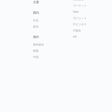
主要
マーケット
Web
国内
ガジェット
社会
ITビジネス
政治
IT総合
海外
PR
海外総合
韓国
中国