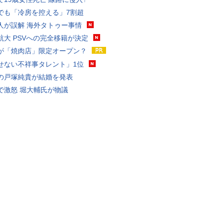
でも「冷房を控える」7割超
人が誤解 海外タトゥー事情
航大 PSVへの完全移籍が決定
が「焼肉店」限定オープン？
せない不祥事タレント」1位
の戸塚純貴が結婚を発表
で激怒 堀大輔氏が物議