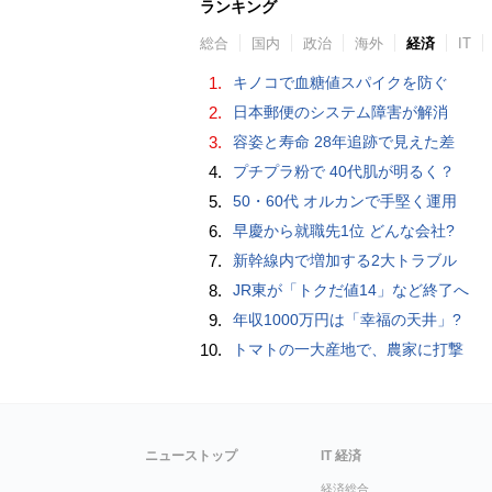
ランキング
総合
国内
政治
海外
経済
IT
1.
キノコで血糖値スパイクを防ぐ
2.
日本郵便のシステム障害が解消
3.
容姿と寿命 28年追跡で見えた差
4.
プチプラ粉で 40代肌が明るく？
5.
50・60代 オルカンで手堅く運用
6.
早慶から就職先1位 どんな会社?
7.
新幹線内で増加する2大トラブル
8.
JR東が「トクだ値14」など終了へ
9.
年収1000万円は「幸福の天井」?
10.
トマトの一大産地で、農家に打撃
ニューストップ
IT 経済
経済総合