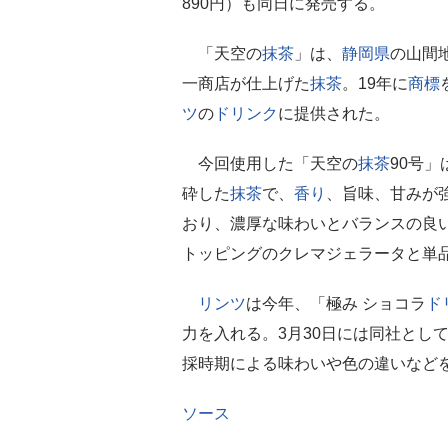
890円）も同日に発売する。
「天空の
抹茶
」は、
静岡県
の山間
一商店が仕上げた
抹茶
。19年に
商標
ツ
の
ドリンク
に提供された。
今回使用した「天空の
抹茶
90号
砕した
抹茶
で、
香り
、旨味、甘みが強
おり、濃厚な味わいとバランスの良い
トッピングのクレマジェラータと単
リンツ
は今年、「極み ショコラ
ド
力を入れる。3月30日には同社とし
採時期による味わいや色の違いなど
ソース