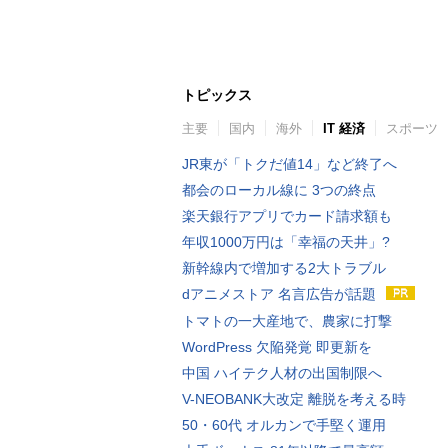
トピックス
主要
国内
海外
IT 経済
スポーツ
JR東が「トクだ値14」など終了へ
都会のローカル線に 3つの終点
楽天銀行アプリでカード請求額も
年収1000万円は「幸福の天井」?
新幹線内で増加する2大トラブル
dアニメストア 名言広告が話題
トマトの一大産地で、農家に打撃
WordPress 欠陥発覚 即更新を
中国 ハイテク人材の出国制限へ
V-NEOBANK大改定 離脱を考える時
50・60代 オルカンで手堅く運用