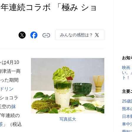
7年連続コラボ 「極み ショ
みんなの感想は？
お知
ン
は4月10
映画
柳津清一商
い。
ト！
使った期間
ドリン
主要
ショコラ
25
天空の
抹
熊本
7年連続の
日本
写真拡大
茶
」（税込
車中
愛知