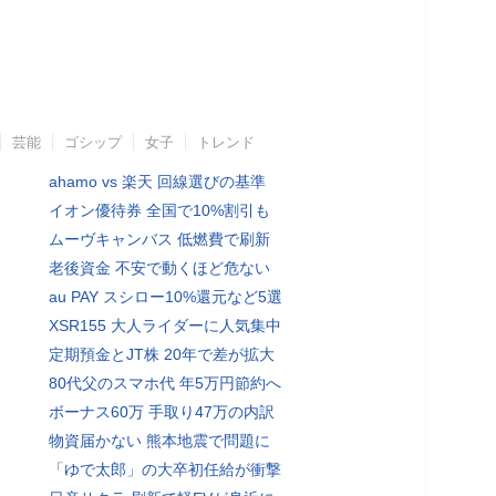
芸能
ゴシップ
女子
トレンド
ahamo vs 楽天 回線選びの基準
イオン優待券 全国で10%割引も
ムーヴキャンバス 低燃費で刷新
老後資金 不安で動くほど危ない
au PAY スシロー10%還元など5選
XSR155 大人ライダーに人気集中
定期預金とJT株 20年で差が拡大
80代父のスマホ代 年5万円節約へ
ボーナス60万 手取り47万の内訳
物資届かない 熊本地震で問題に
「ゆで太郎」の大卒初任給が衝撃