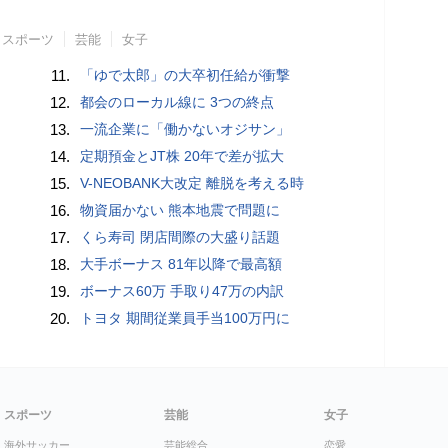
スポーツ
芸能
女子
11.
「ゆで太郎」の大卒初任給が衝撃
12.
都会のローカル線に 3つの終点
13.
一流企業に「働かないオジサン」
14.
定期預金とJT株 20年で差が拡大
15.
V-NEOBANK大改定 離脱を考える時
16.
物資届かない 熊本地震で問題に
17.
くら寿司 閉店間際の大盛り話題
18.
大手ボーナス 81年以降で最高額
19.
ボーナス60万 手取り47万の内訳
20.
トヨタ 期間従業員手当100万円に
スポーツ
芸能
女子
海外サッカー
芸能総合
恋愛