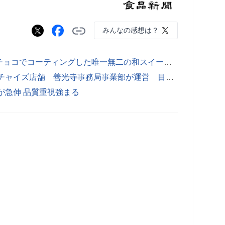
みんなの感想は？
でん六が手掛ける甘納豆をホワイトチョコでコーティングした唯一無二の和スイーツ 「あずきしょこら抹茶」へ刷新し価値伝達強化
善光寺に「茶寮 伊藤園」初のフランチャイズ店舗 善光寺事務局事業部が運営 目玉は「抹茶生落雁」と「抹茶生どら焼」
が急伸 品質重視強まる