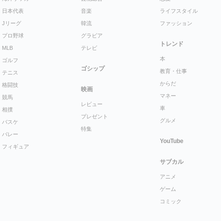
日本代表
音楽
ライフスタイル
Jリーグ
韓流
ファッション
プロ野球
グラビア
トレンド
MLB
テレビ
本
ゴルフ
ゴシップ
教育・仕事
テニス
からだ
格闘技
映画
マネー
競馬
レビュー
車
相撲
プレゼント
グルメ
バスケ
特集
バレー
YouTube
フィギュア
サブカル
アニメ
ゲーム
コミック