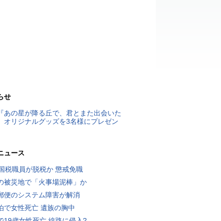
らせ
『あの星が降る丘で、君とまた出会いた
』オリジナルグッズを3名様にプレゼン
ニュース
歳国税職員が脱税か 懲戒免職
の被災地で「火事場泥棒」か
郵便のシステム障害が解消
泊で女性死亡 遺族の胸中
で19歳女性死亡 線路に侵入?