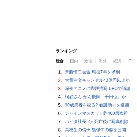
ランキング
総合
国内
政治
海外
経済
IT
1.
斉藤慎二被告 懲役7年を求刑
2.
大量注文キャンセル43億円以上か
3.
深夜アニメに喫煙描写 BPOで議論
4.
桐谷さん がん後悔「千円位」か
5.
90歳患者を殴る? 看護助手を逮捕
6.
シャインマスカット約400房盗難
7.
ハビタ社長 2人死亡後に写真削除
8.
高校生の信子 勉強中の姿を公開