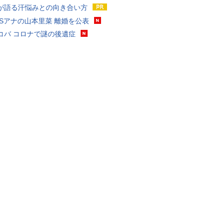
が語る汗悩みとの向き合い方
BSアナの山本里菜 離婚を公表
コバ コロナで謎の後遺症