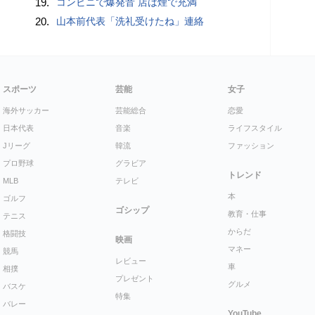
19.
コンビニで爆発音 店は煙で充満
20.
山本前代表「洗礼受けたね」連絡
スポーツ
芸能
女子
海外サッカー
芸能総合
恋愛
日本代表
音楽
ライフスタイル
Jリーグ
韓流
ファッション
プロ野球
グラビア
トレンド
MLB
テレビ
本
ゴルフ
ゴシップ
教育・仕事
テニス
からだ
格闘技
映画
マネー
競馬
レビュー
車
相撲
プレゼント
グルメ
バスケ
特集
バレー
YouTube