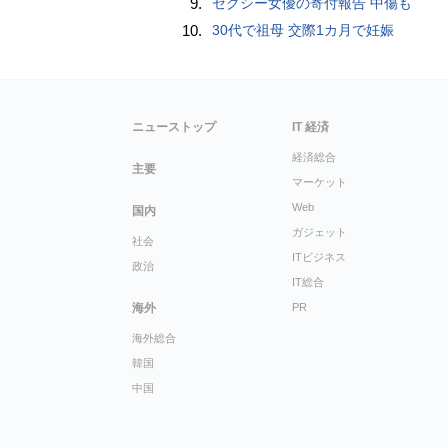
9.
セクシー女優の寄付報告 中傷も
10.
30代で祖母 交際1カ月で妊娠
ニューストップ
IT 経済
経済総合
主要
マーケット
Web
国内
ガジェット
社会
ITビジネス
政治
IT総合
海外
PR
海外総合
韓国
中国