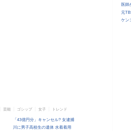
医師
元T
ケン
芸能
ゴシップ
女子
トレンド
「43億円分」キャンセル? 女逮捕
川に男子高校生の遺体 水着着用