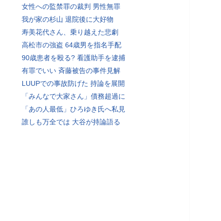
女性への監禁罪の裁判 男性無罪
我が家の杉山 退院後に大好物
寿美花代さん、乗り越えた悲劇
高松市の強盗 64歳男を指名手配
90歳患者を殴る? 看護助手を逮捕
有罪でいい 斉藤被告の事件見解
LUUPでの事故防げた 持論を展開
「みんなで大家さん」債務超過に
「あの人最低」ひろゆき氏へ私見
誰しも万全では 大谷が持論語る