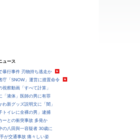
ニュース
で暴行事件 刃物持ち逃走か
者庁「SNOW」運営に措置命令
の視察動画「すべて計算」
に「液体」医師の男に有罪
かわ新グッズ説明文に「闇」
子トイレに全裸の男」逮捕
カーとの衝突事故 多発か
中の八田與一容疑者 30歳に
選手が交通事故 痛々しい姿