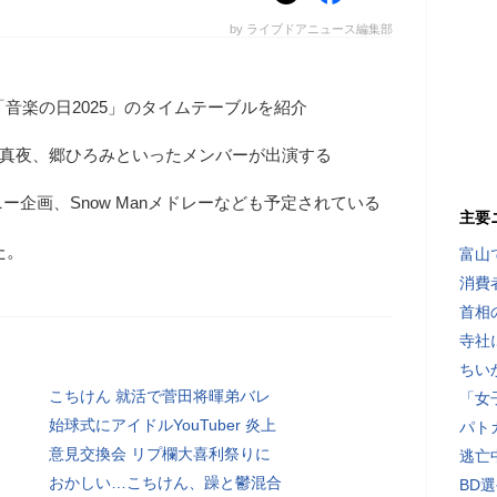
by ライブドアニュース編集部
「音楽の日2025」のタイムテーブルを紹介
pや岡本真夜、郷ひろみといったメンバーが出演する
ー企画、Snow Manメドレーなども予定されている
主要
た。
富山
消費
首相
寺社
ちい
こちけん 就活で菅田将暉弟バレ
「女
始球式にアイドルYouTuber 炎上
パト
意見交換会 リプ欄大喜利祭りに
逃亡
おかしい…こちけん、躁と鬱混合
BD