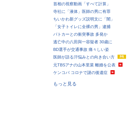
首相の視察動画「すべて計算」
寺社に「液体」医師の男に有罪
ちいかわ新グッズ説明文に「闇」
「女子トイレに全裸の男」逮捕
パトカーとの衝突事故 多発か
逃亡中の八田與一容疑者 30歳に
BD選手が交通事故 痛々しい姿
医師が語る汗悩みとの向き合い方
元TBSアナの山本里菜 離婚を公表
ケンコバ コロナで謎の後遺症
もっと見る