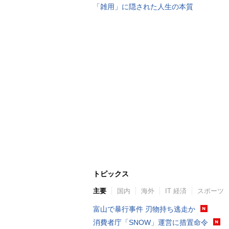
「雑用」に隠された人生の本質
トピックス
主要
国内
海外
IT 経済
スポーツ
富山で暴行事件 刃物持ち逃走か
消費者庁「SNOW」運営に措置命令