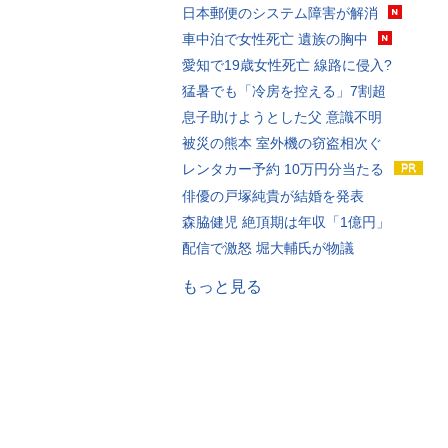
日本郵便のシステム障害が解消
車中泊で女性死亡 遺族の胸中
愛知で19歳女性死亡 線路に侵入?
猛暑でも「冷房を控える」7割超
息子助けようとした父 意識不明
被災の熊本 室外機の窃盗相次ぐ
レンタカー予約 10万円分当たる
俳優の戸塚純貴が結婚を発表
森脇健児 絶頂期は年収「1億円」
配信で激怒 堀大輔氏が物議
もっと見る