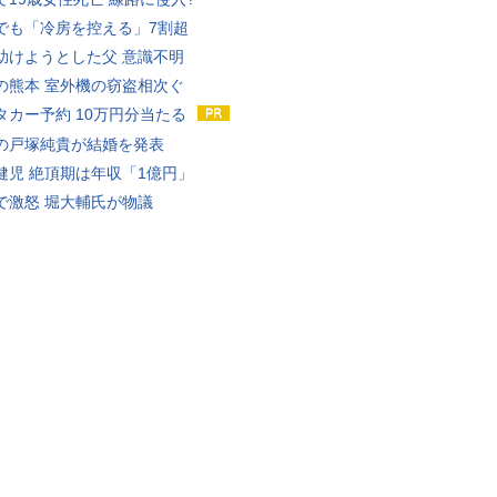
でも「冷房を控える」7割超
助けようとした父 意識不明
の熊本 室外機の窃盗相次ぐ
タカー予約 10万円分当たる
の戸塚純貴が結婚を発表
健児 絶頂期は年収「1億円」
で激怒 堀大輔氏が物議