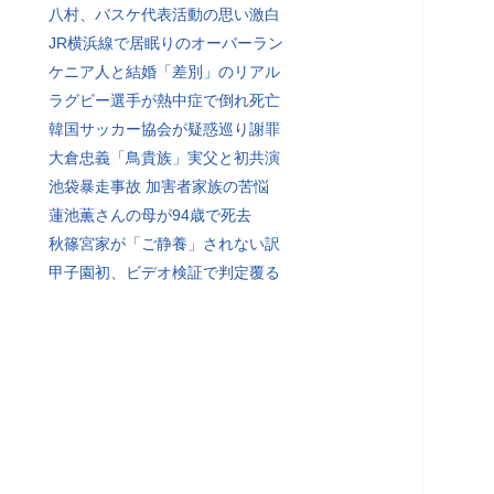
八村、バスケ代表活動の思い激白
JR横浜線で居眠りのオーバーラン
ケニア人と結婚「差別」のリアル
ラグビー選手が熱中症で倒れ死亡
韓国サッカー協会が疑惑巡り謝罪
大倉忠義「鳥貴族」実父と初共演
池袋暴走事故 加害者家族の苦悩
蓮池薫さんの母が94歳で死去
秋篠宮家が「ご静養」されない訳
甲子園初、ビデオ検証で判定覆る