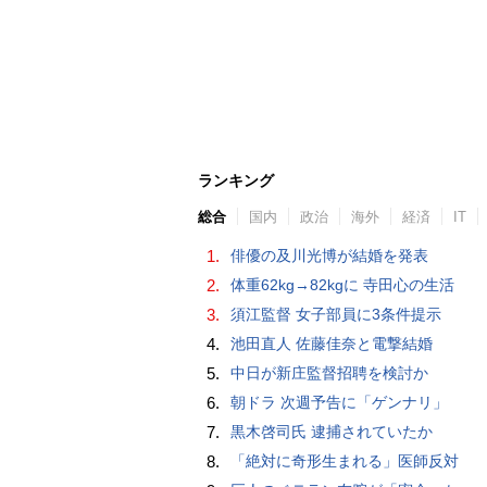
ランキング
総合
国内
政治
海外
経済
IT
1.
俳優の及川光博が結婚を発表
2.
体重62kg→82kgに 寺田心の生活
3.
須江監督 女子部員に3条件提示
4.
池田直人 佐藤佳奈と電撃結婚
5.
中日が新庄監督招聘を検討か
6.
朝ドラ 次週予告に「ゲンナリ」
7.
黒木啓司氏 逮捕されていたか
8.
「絶対に奇形生まれる」医師反対