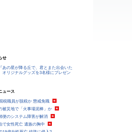
らせ
『あの星が降る丘で、君とまた出会いた
』オリジナルグッズを3名様にプレゼン
ニュース
歳国税職員が脱税か 懲戒免職
の被災地で「火事場泥棒」か
郵便のシステム障害が解消
泊で女性死亡 遺族の胸中
で19歳女性死亡 線路に侵入?