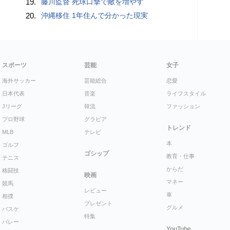
19.
藤川監督 死球口撃で敵を増やす
20.
沖縄移住 1年住んで分かった現実
スポーツ
芸能
女子
海外サッカー
芸能総合
恋愛
日本代表
音楽
ライフスタイル
Jリーグ
韓流
ファッション
プロ野球
グラビア
トレンド
MLB
テレビ
本
ゴルフ
ゴシップ
教育・仕事
テニス
からだ
格闘技
映画
マネー
競馬
レビュー
車
相撲
プレゼント
グルメ
バスケ
特集
バレー
YouTube