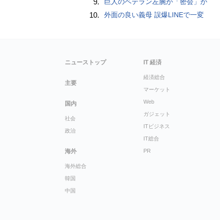
9.
巨人のベテラン左腕が「密会」か
10.
外面の良い義母 誤爆LINEで一変
ニューストップ
IT 経済
経済総合
主要
マーケット
Web
国内
ガジェット
社会
ITビジネス
政治
IT総合
海外
PR
海外総合
韓国
中国