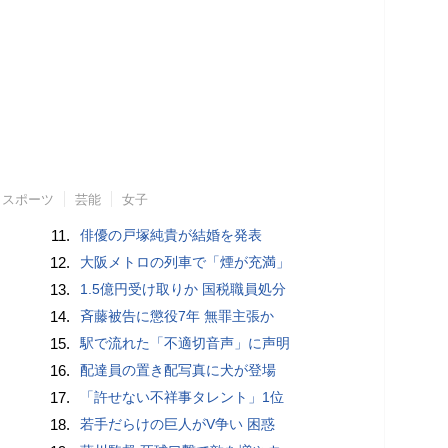
スポーツ
芸能
女子
11.
俳優の戸塚純貴が結婚を発表
12.
大阪メトロの列車で「煙が充満」
13.
1.5億円受け取りか 国税職員処分
14.
斉藤被告に懲役7年 無罪主張か
15.
駅で流れた「不適切音声」に声明
16.
配達員の置き配写真に犬が登場
17.
「許せない不祥事タレント」1位
18.
若手だらけの巨人がV争い 困惑