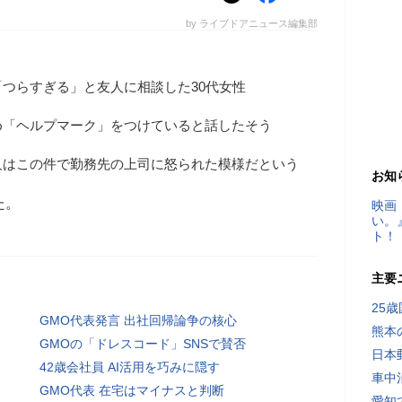
by ライブドアニュース編集部
つらすぎる」と友人に相談した30代女性
め「ヘルプマーク」をつけていると話したそう
人はこの件で勤務先の上司に怒られた模様だという
お知
た。
映画
い。
ト！
主要
25
GMO代表発言 出社回帰論争の核心
熊本
GMOの「ドレスコード」SNSで賛否
日本
42歳会社員 AI活用を巧みに隠す
車中
GMO代表 在宅はマイナスと判断
愛知