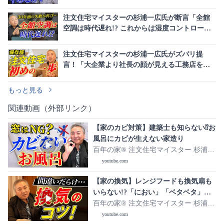
建設会社選び」
注文住宅マイスターの杉浦一広氏が断言「全館
空調は時代遅れ!? これからは湿度コントロー
ル」新常識を解説
注文住宅マイスターの杉浦一広氏がズバリ提
言！「大企業より社長の顔が見える工務店を選
ぼう」
もっと見る
関連動画（外部リンク）
【家のカビ対策】建築士も知らない⁉お
風呂にカビが生えない家造り
百年の家®️ 注文住宅マイスター 杉浦一
広
youtube.com
【家の換気】レンジフードも換気扇も
いらない!?「におい」「ベタベタ」家
の換気が原因かも…
百年の家®️ 注文住宅マイスター 杉浦一
広
youtube.com