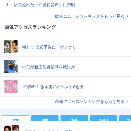
駅で流れた「不適切音声」に声明
5
総合ニュースランキングをもっと見る
画像アクセスランキング
朝ドラ 次週予告に「ゲンナリ」
中日が新庄監督招聘を検討か
卓球WTT 張本美和がベスト8進出
画像アクセスランキングをもっと見る
主要
国内
海外
IT 経済
ス