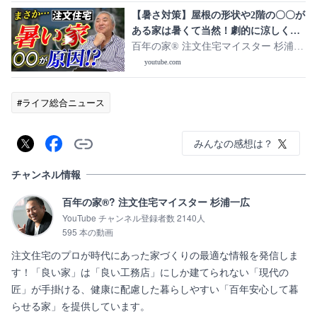
【暑さ対策】屋根の形状や2階の〇〇が
ある家は暑くて当然！劇的に涼しくす
る方法は？
百年の家®️ 注文住宅マイスター 杉浦一
広
youtube.com
#ライフ総合ニュース
みんなの感想は？
チャンネル情報
百年の家®? 注文住宅マイスター 杉浦一広
YouTube チャンネル登録者数 2140人
595 本の動画
注文住宅のプロが時代にあった家づくりの最適な情報を発信しま
す！「良い家」は「良い工務店」にしか建てられない「現代の
匠」が手掛ける、健康に配慮した暮らしやすい「百年安心して暮
らせる家」を提供しています。