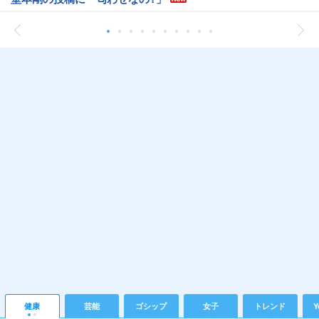
健康
芸能
ゴシップ
女子
トレンド
Y