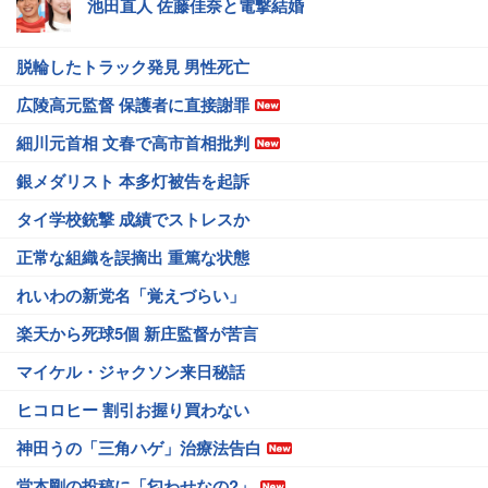
池田直人 佐藤佳奈と電撃結婚
脱輪したトラック発見 男性死亡
広陵高元監督 保護者に直接謝罪
細川元首相 文春で高市首相批判
銀メダリスト 本多灯被告を起訴
タイ学校銃撃 成績でストレスか
正常な組織を誤摘出 重篤な状態
れいわの新党名「覚えづらい」
楽天から死球5個 新庄監督が苦言
マイケル・ジャクソン来日秘話
ヒコロヒー 割引お握り買わない
神田うの「三角ハゲ」治療法告白
堂本剛の投稿に「匂わせなの?」