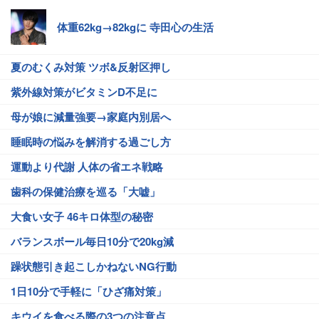
体重62kg→82kgに 寺田心の生活
夏のむくみ対策 ツボ&反射区押し
紫外線対策がビタミンD不足に
母が娘に減量強要→家庭内別居へ
睡眠時の悩みを解消する過ごし方
運動より代謝 人体の省エネ戦略
歯科の保健治療を巡る「大嘘」
大食い女子 46キロ体型の秘密
バランスボール毎日10分で20kg減
躁状態引き起こしかねないNG行動
1日10分で手軽に「ひざ痛対策」
キウイを食べる際の3つの注意点