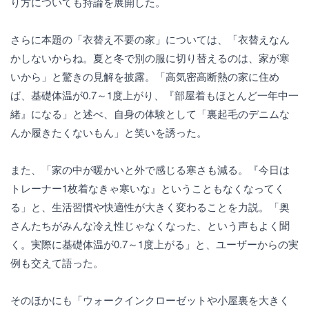
り方についても持論を展開した。
さらに本題の「衣替え不要の家」については、「衣替えなん
かしないからね。夏と冬で別の服に切り替えるのは、家が寒
いから」と驚きの見解を披露。「高気密高断熱の家に住め
ば、基礎体温が0.7～1度上がり、『部屋着もほとんど一年中一
緒』になる」と述べ、自身の体験として「裏起毛のデニムな
んか履きたくないもん」と笑いを誘った。
また、「家の中が暖かいと外で感じる寒さも減る。『今日は
トレーナー1枚着なきゃ寒いな』ということもなくなってく
る」と、生活習慣や快適性が大きく変わることを力説。「奥
さんたちがみんな冷え性じゃなくなった、という声もよく聞
く。実際に基礎体温が0.7～1度上がる」と、ユーザーからの実
例も交えて語った。
そのほかにも「ウォークインクローゼットや小屋裏を大きく