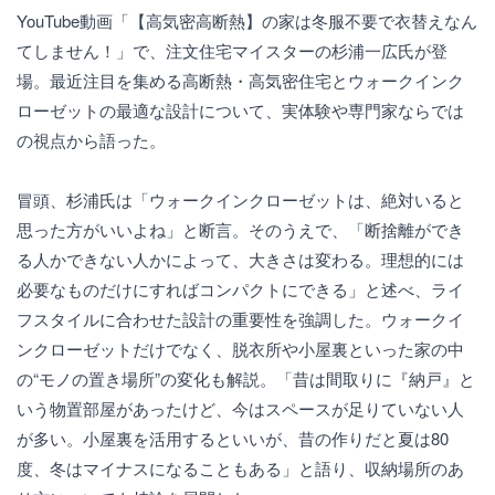
YouTube動画「【高気密高断熱】の家は冬服不要で衣替えなん
てしません！」で、注文住宅マイスターの杉浦一広氏が登
場。最近注目を集める高断熱・高気密住宅とウォークインク
ローゼットの最適な設計について、実体験や専門家ならでは
の視点から語った。
冒頭、杉浦氏は「ウォークインクローゼットは、絶対いると
思った方がいいよね」と断言。そのうえで、「断捨離ができ
る人かできない人かによって、大きさは変わる。理想的には
必要なものだけにすればコンパクトにできる」と述べ、ライ
フスタイルに合わせた設計の重要性を強調した。ウォークイ
ンクローゼットだけでなく、脱衣所や小屋裏といった家の中
の“モノの置き場所”の変化も解説。「昔は間取りに『納戸』と
いう物置部屋があったけど、今はスペースが足りていない人
が多い。小屋裏を活用するといいが、昔の作りだと夏は80
度、冬はマイナスになることもある」と語り、収納場所のあ