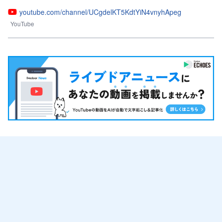
youtube.com/channel/UCgdelKT5KdtYiN4vnyhApeg
YouTube