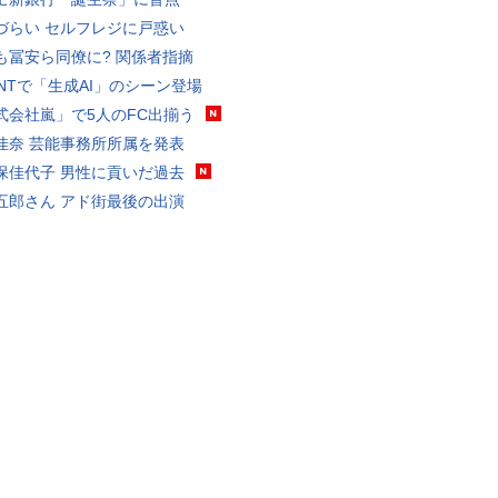
づらい セルフレジに戸惑い
も冨安ら同僚に? 関係者指摘
VANTで「生成AI」のシーン登場
式会社嵐」で5人のFC出揃う
佳奈 芸能事務所所属を発表
保佳代子 男性に貢いだ過去
五郎さん アド街最後の出演