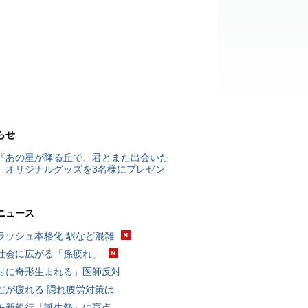
らせ
『あの星が降る丘で、君とまた出会いた
』オリジナルグッズを3名様にプレゼン
ニュース
ラッシュ本格化 駅など混雑
社会に広がる「孫疲れ」
対に奇形生まれる」医師反対
だが疲れる 隠れ疲労対策は
モ新銀行「誕生祭」に盲点