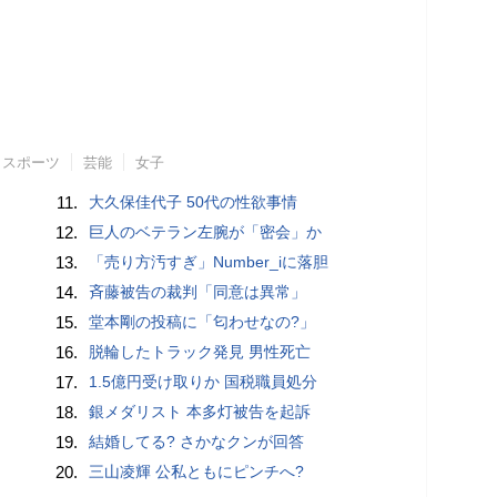
スポーツ
芸能
女子
11.
大久保佳代子 50代の性欲事情
12.
巨人のベテラン左腕が「密会」か
13.
「売り方汚すぎ」Number_iに落胆
14.
斉藤被告の裁判「同意は異常」
15.
堂本剛の投稿に「匂わせなの?」
16.
脱輪したトラック発見 男性死亡
17.
1.5億円受け取りか 国税職員処分
18.
銀メダリスト 本多灯被告を起訴
19.
結婚してる? さかなクンが回答
20.
三山凌輝 公私ともにピンチへ?