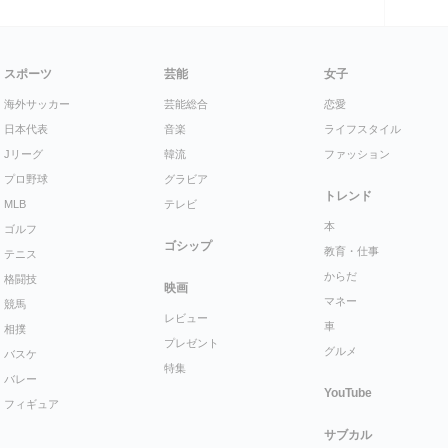
スポーツ
芸能
女子
海外サッカー
芸能総合
恋愛
日本代表
音楽
ライフスタイル
Jリーグ
韓流
ファッション
プロ野球
グラビア
トレンド
MLB
テレビ
本
ゴルフ
ゴシップ
教育・仕事
テニス
からだ
格闘技
映画
マネー
競馬
レビュー
車
相撲
プレゼント
グルメ
バスケ
特集
バレー
YouTube
フィギュア
サブカル