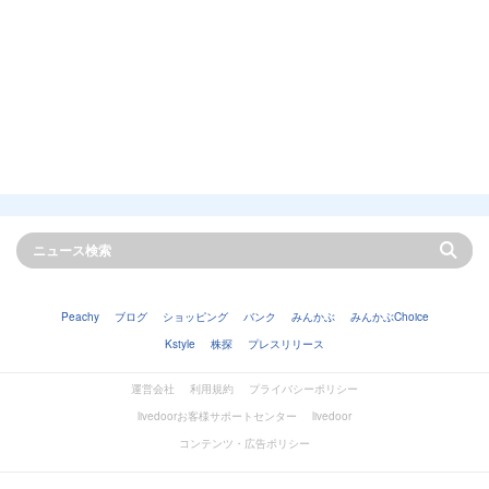
Peachy
ブログ
ショッピング
バンク
みんかぶ
みんかぶChoice
Kstyle
株探
プレスリリース
運営会社
利用規約
プライバシーポリシー
livedoorお客様サポートセンター
livedoor
コンテンツ・広告ポリシー