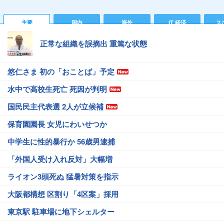
主要
国内
海外
IT 経済
ス
正常な組織を誤摘出 重篤な状態
悠仁さま 初の「おことば」予定
水中で高校生死亡 死因が判明
国民民主代表選 2人が立候補
保育園園長 女児にわいせつか
中学生に性的暴行か 56歳男逮捕
「外国人受け入れ反対」大幅増
ライオン3頭死ぬ 猛暑対策を指示
大阪都構想 区割り「4区案」採用
東京駅 駐車場に地下シェルター