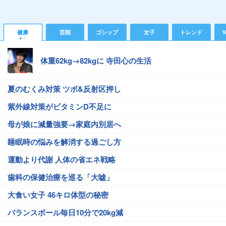
健康
芸能
ゴシップ
女子
トレンド
Y
体重62kg→82kgに 寺田心の生活
夏のむくみ対策 ツボ&反射区押し
紫外線対策がビタミンD不足に
母が娘に減量強要→家庭内別居へ
睡眠時の悩みを解消する過ごし方
運動より代謝 人体の省エネ戦略
歯科の保健治療を巡る「大嘘」
大食い女子 46キロ体型の秘密
バランスボール毎日10分で20kg減