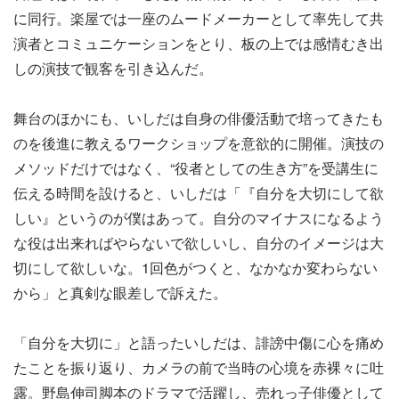
に同行。楽屋では一座のムードメーカーとして率先して共
演者とコミュニケーションをとり、板の上では感情むき出
しの演技で観客を引き込んだ。
舞台のほかにも、いしだは自身の俳優活動で培ってきたも
のを後進に教えるワークショップを意欲的に開催。演技の
メソッドだけではなく、“役者としての生き方”を受講生に
伝える時間を設けると、いしだは「『自分を大切にして欲
しい』というのが僕はあって。自分のマイナスになるよう
な役は出来ればやらないで欲しいし、自分のイメージは大
切にして欲しいな。1回色がつくと、なかなか変わらない
から」と真剣な眼差しで訴えた。
「自分を大切に」と語ったいしだは、誹謗中傷に心を痛め
たことを振り返り、カメラの前で当時の心境を赤裸々に吐
露。野島伸司脚本のドラマで活躍し、売れっ子俳優として