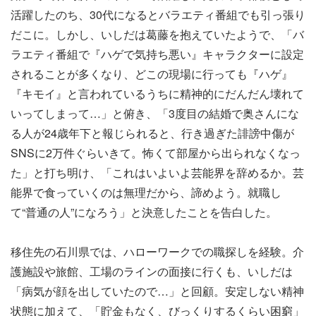
活躍したのち、30代になるとバラエティ番組でも引っ張り
だこに。しかし、いしだは葛藤を抱えていたようで、「バ
ラエティ番組で『ハゲで気持ち悪い』キャラクターに設定
されることが多くなり、どこの現場に行っても『ハゲ』
『キモイ』と言われているうちに精神的にだんだん壊れて
いってしまって…」と俯き、「3度目の結婚で奥さんにな
る人が24歳年下と報じられると、行き過ぎた誹謗中傷が
SNSに2万件ぐらいきて。怖くて部屋から出られなくなっ
た」と打ち明け、「これはいよいよ芸能界を辞めるか。芸
能界で食っていくのは無理だから、諦めよう。就職し
て“普通の人”になろう」と決意したことを告白した。
移住先の石川県では、ハローワークでの職探しを経験。介
護施設や旅館、工場のラインの面接に行くも、いしだは
「病気が顔を出していたので…」と回顧。安定しない精神
状態に加えて、「貯金もなく、びっくりするくらい困窮」