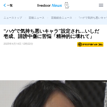
一覧
>
>
>
“ハゲで気持ち悪いキャ
ニューストップ
芸能ニュース
芸能総合ニュース
“ハゲで気持ち悪いキャラ”設定され…いしだ
壱成、誹謗中傷に苦悩「精神的に壊れて」
2025年4月14日 12時22分