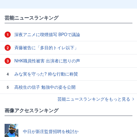
芸能ニュースランキング
深夜アニメに喫煙描写 BPOで議論
1
斉藤被告に「多目的トイレ以下」
2
NHK職員性被害 出演者に怒りの声
3
みな実を守った? 粋な行動に称賛
4
高校生の信子 勉強中の姿を公開
5
芸能ニュースランキングをもっと見る
画像アクセスランキング
中日が新庄監督招聘を検討か