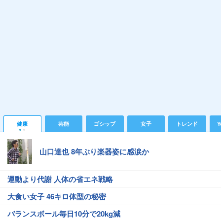
健康
芸能
ゴシップ
女子
トレンド
Y
山口達也 8年ぶり楽器姿に感涙か
運動より代謝 人体の省エネ戦略
大食い女子 46キロ体型の秘密
バランスボール毎日10分で20kg減