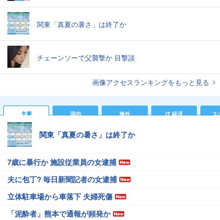
関東「真夏の暑さ」は終了か
チェーンソーで父襲撃か 目撃談
画像アクセスランキングをもっと見る
主要
国内
海外
IT 経済
ス
関東「真夏の暑さ」は終了か
7歳に暴行か 施設従業員の女逮捕
夫に包丁? 毎日新聞記者の女逮捕
立体駐車場から車落下 夫婦死傷
「泥酔者」熊本で通報が頻発か