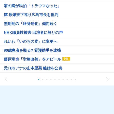
家の隣が民泊「トラウマなった」
露 原爆投下巡り広島市長を批判
無期刑の「終身刑化」傾向続く
NHK職員性被害 出演者に怒りの声
れいわ「いのちの党」に変更へ
90歳患者を殴る? 看護助手を逮捕
藤原竜也「労務改善」をアピール
元TBSアナの山本里菜 離婚を公表