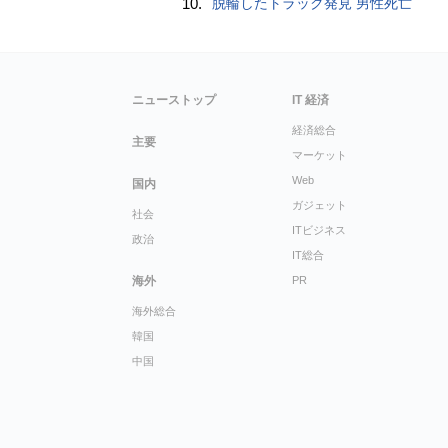
10.
脱輪したトラック発見 男性死亡
ニューストップ
IT 経済
経済総合
主要
マーケット
Web
国内
ガジェット
社会
ITビジネス
政治
IT総合
海外
PR
海外総合
韓国
中国