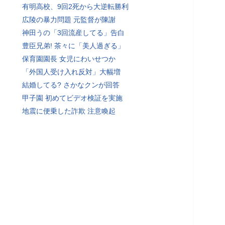
有明高校、9回2死から大逆転勝利
広陵の暴力問題 元監督が陳謝
神田うの「3回流産してる」告白
豊臣兄弟! 茶々に「美人過ぎる」
保育園園長 女児にわいせつか
「外国人受け入れ反対」大幅増
結婚してる? さかなクンが回答
甲子園 初めてビデオ検証を実施
地震に便乗した詐欺 注意喚起