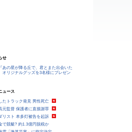
らせ
『あの星が降る丘で、君とまた出会いた
』オリジナルグッズを3名様にプレゼン
ニュース
したトラック発見 男性死亡
高元監督 保護者に直接謝罪
ダリスト 本多灯被告を起訴
金で競艇? 約1.3億円脱税か
地震「激甚災害」に指定決定