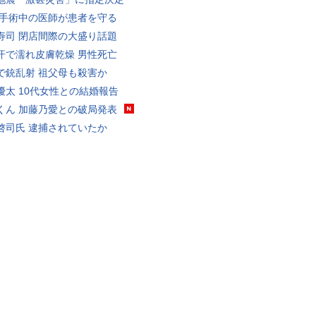
 手術中の医師が患者を守る
寿司 閉店間際の大盛り話題
汗で濡れ皮膚乾燥 男性死亡
で銃乱射 祖父母も殺害か
優太 10代女性との結婚報告
くん 加藤乃愛との破局発表
啓司氏 逮捕されていたか