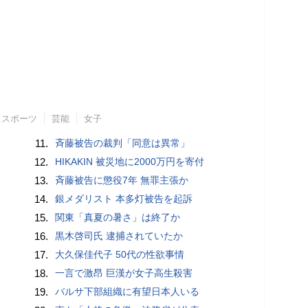
スポーツ
芸能
女子
11.
斉藤被告の裁判「同意は異常」
12.
HIKAKIN 被災地に2000万円を寄付
13.
斉藤被告に懲役7年 無罪主張か
14.
銀メダリスト 本多灯被告を起訴
15.
関東「真夏の暑さ」は終了か
16.
黒木啓司氏 逮捕されていたか
17.
大久保佳代子 50代の性欲事情
18.
一言で激昂 巨漢が女子高生殺害
19.
バルサ下部組織に有望日本人いる