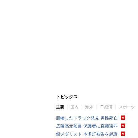
トピックス
主要
国内
海外
IT 経済
スポーツ
脱輪したトラック発見 男性死亡
広陵高元監督 保護者に直接謝罪
銀メダリスト 本多灯被告を起訴