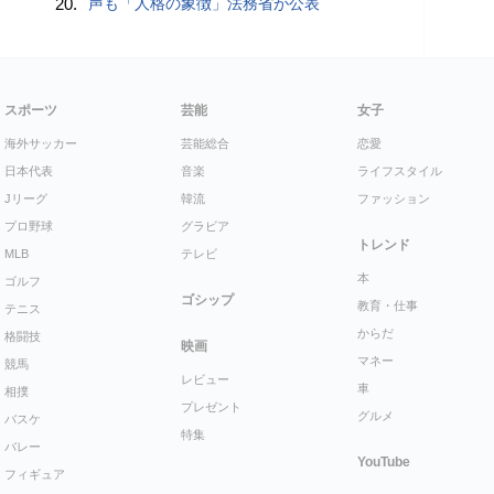
20.
声も「人格の象徴」法務省が公表
スポーツ
芸能
女子
海外サッカー
芸能総合
恋愛
日本代表
音楽
ライフスタイル
Jリーグ
韓流
ファッション
プロ野球
グラビア
トレンド
MLB
テレビ
本
ゴルフ
ゴシップ
教育・仕事
テニス
からだ
格闘技
映画
マネー
競馬
レビュー
車
相撲
プレゼント
グルメ
バスケ
特集
バレー
YouTube
フィギュア