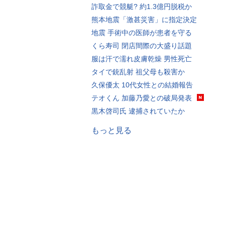
詐取金で競艇? 約1.3億円脱税か
熊本地震「激甚災害」に指定決定
地震 手術中の医師が患者を守る
くら寿司 閉店間際の大盛り話題
服は汗で濡れ皮膚乾燥 男性死亡
タイで銃乱射 祖父母も殺害か
久保優太 10代女性との結婚報告
テオくん 加藤乃愛との破局発表
黒木啓司氏 逮捕されていたか
もっと見る