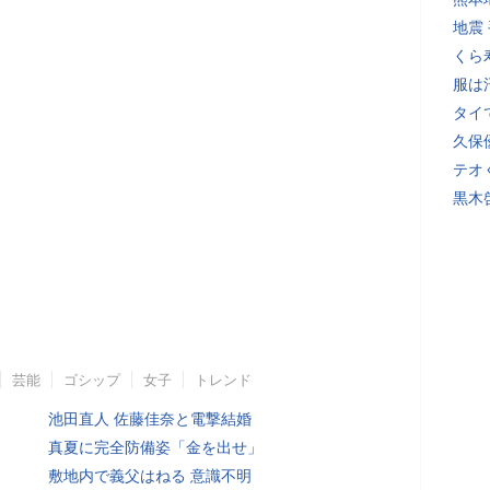
地震
くら
服は
タイ
久保
テオ
黒木
芸能
ゴシップ
女子
トレンド
池田直人 佐藤佳奈と電撃結婚
真夏に完全防備姿「金を出せ」
敷地内で義父はねる 意識不明