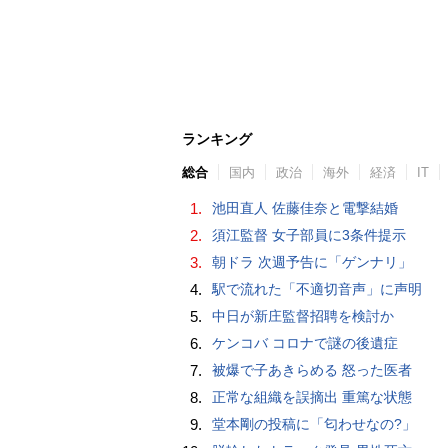
ランキング
総合
国内
政治
海外
経済
IT
1.
池田直人 佐藤佳奈と電撃結婚
2.
須江監督 女子部員に3条件提示
3.
朝ドラ 次週予告に「ゲンナリ」
4.
駅で流れた「不適切音声」に声明
5.
中日が新庄監督招聘を検討か
6.
ケンコバ コロナで謎の後遺症
7.
被爆で子あきらめる 怒った医者
8.
正常な組織を誤摘出 重篤な状態
9.
堂本剛の投稿に「匂わせなの?」