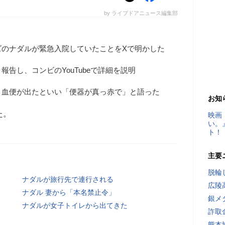
by ライブドアニュース編集部
ズのナダルが緊急入院していたことをXで明かした
告し、コンビのYouTubeで詳細を説明
、血便が出たといい「便器が真っ赤で」と語った
お知
た。
映画
い。
ト！
主要
脱輪
ナダルが旅行先で連行される
広陵
ナダル 妻から「本名禁止令」
銀メ
ナダルが女子トイレから出てきた
詐取
熊本