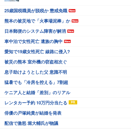
25歳国税職員が脱税か 懲戒免職
熊本の被災地で「火事場泥棒」か
日本郵便のシステム障害が解消
車中泊で女性死亡 遺族の胸中
愛知で19歳女性死亡 線路に侵入?
被災の熊本 室外機の窃盗相次ぐ
息子助けようとした父 意識不明
猛暑でも「冷房を控える」7割超
ケニア人と結婚「差別」のリアル
レンタカー予約 10万円分当たる
俳優の戸塚純貴が結婚を発表
配信で激怒 堀大輔氏が物議