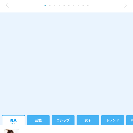
健康
芸能
ゴシップ
女子
トレンド
Y