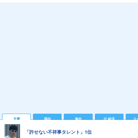
主要
国内
海外
IT 経済
ス
「許せない不祥事タレント」1位