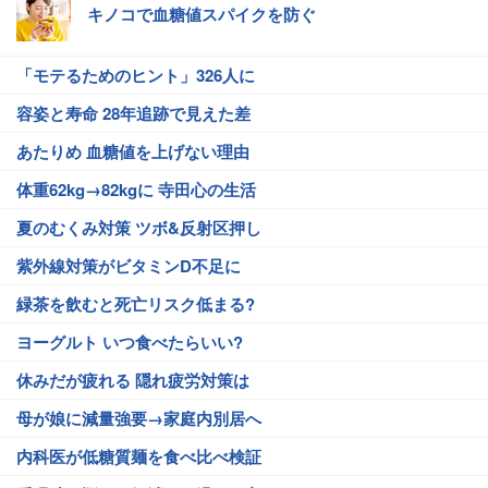
キノコで血糖値スパイクを防ぐ
「モテるためのヒント」326人に
容姿と寿命 28年追跡で見えた差
あたりめ 血糖値を上げない理由
体重62kg→82kgに 寺田心の生活
夏のむくみ対策 ツボ&反射区押し
紫外線対策がビタミンD不足に
緑茶を飲むと死亡リスク低まる?
ヨーグルト いつ食べたらいい?
休みだが疲れる 隠れ疲労対策は
母が娘に減量強要→家庭内別居へ
内科医が低糖質麺を食べ比べ検証