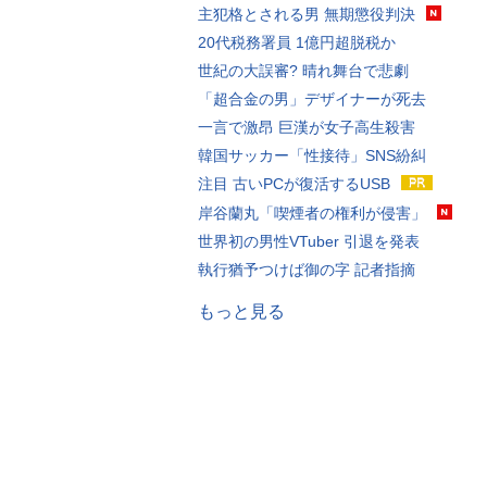
主犯格とされる男 無期懲役判決
20代税務署員 1億円超脱税か
世紀の大誤審? 晴れ舞台で悲劇
「超合金の男」デザイナーが死去
一言で激昂 巨漢が女子高生殺害
韓国サッカー「性接待」SNS紛糾
注目 古いPCが復活するUSB
岸谷蘭丸「喫煙者の権利が侵害」
世界初の男性VTuber 引退を発表
執行猶予つけば御の字 記者指摘
もっと見る