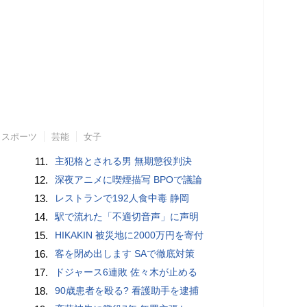
スポーツ
芸能
女子
11.
主犯格とされる男 無期懲役判決
12.
深夜アニメに喫煙描写 BPOで議論
13.
レストランで192人食中毒 静岡
14.
駅で流れた「不適切音声」に声明
15.
HIKAKIN 被災地に2000万円を寄付
16.
客を閉め出します SAで徹底対策
17.
ドジャース6連敗 佐々木が止める
18.
90歳患者を殴る? 看護助手を逮捕