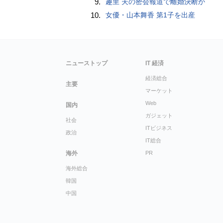
9.
趣里 夫の密会報道で離婚決断か
10.
女優・山本舞香 第1子を出産
ニューストップ
IT 経済
経済総合
主要
マーケット
Web
国内
ガジェット
社会
ITビジネス
政治
IT総合
海外
PR
海外総合
韓国
中国