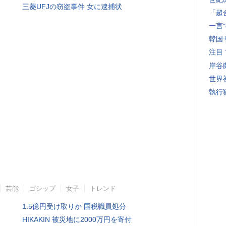
三菱UFJの窃盗事件 女に逮捕状
「超
一言
韓国
注目
岸谷
世界初
執行
芸能
ゴシップ
女子
トレンド
1.5億円受け取りか 国税職員処分
HIKAKIN 被災地に2000万円を寄付