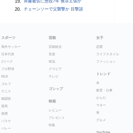
19.
斉藤被告に懲役7年 無罪主張か
20.
チェーンソーで父襲撃か 目撃談
スポーツ
芸能
女子
海外サッカー
芸能総合
恋愛
日本代表
音楽
ライフスタイル
Jリーグ
韓流
ファッション
プロ野球
グラビア
トレンド
MLB
テレビ
本
ゴルフ
ゴシップ
教育・仕事
テニス
からだ
格闘技
映画
マネー
競馬
レビュー
車
相撲
プレゼント
グルメ
バスケ
特集
バレー
YouTube