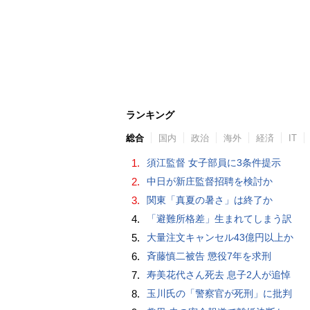
ランキング
総合
国内
政治
海外
経済
IT
1.
須江監督 女子部員に3条件提示
2.
中日が新庄監督招聘を検討か
3.
関東「真夏の暑さ」は終了か
4.
「避難所格差」生まれてしまう訳
5.
大量注文キャンセル43億円以上か
6.
斉藤慎二被告 懲役7年を求刑
7.
寿美花代さん死去 息子2人が追悼
8.
玉川氏の「警察官が死刑」に批判