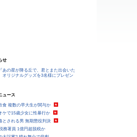
らせ
『あの星が降る丘で、君とまた出会いた
』オリジナルグッズを3名様にプレゼン
ニュース
飲食 複数の早大生が関与か
オケで15歳少女に性暴行か
格とされる男 無期懲役判決
代税務署員 1億円超脱税か
の大誤審? 晴れ舞台で悲劇