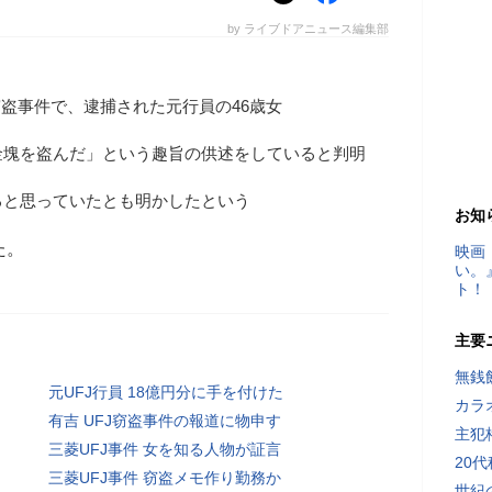
by ライブドアニュース編集部
窃盗事件で、逮捕された元行員の46歳女
金塊を盗んだ」という趣旨の供述をしていると判明
ると思っていたとも明かしたという
お知
た。
映画
い。
ト！
主要
無銭
元UFJ行員 18億円分に手を付けた
カラ
有吉 UFJ窃盗事件の報道に物申す
主犯
三菱UFJ事件 女を知る人物が証言
20
三菱UFJ事件 窃盗メモ作り勤務か
世紀