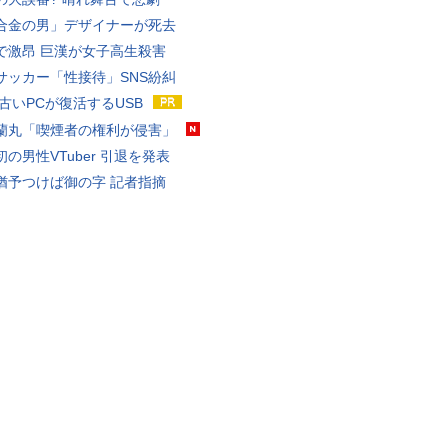
合金の男」デザイナーが死去
で激昂 巨漢が女子高生殺害
サッカー「性接待」SNS紛糾
 古いPCが復活するUSB
蘭丸「喫煙者の権利が侵害」
の男性VTuber 引退を発表
猶予つけば御の字 記者指摘