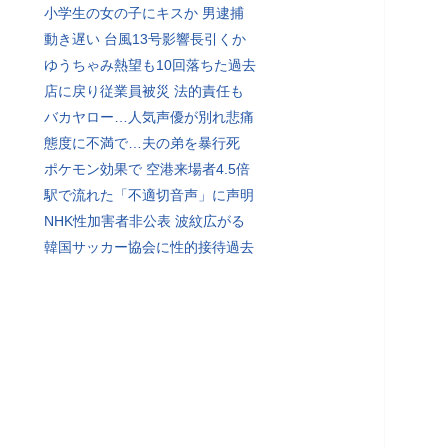
小学生の女の子にキスか 男逮捕
動き遅い 台風13号影響長引くか
ゆうちゃみ熱望も10回落ちた過去
店に戻り従業員被災 法的責任も
バカヤロー…人気声優が別れ悲痛
態度に不満で…夫の弟を暴行死
ポケモン効果で 空港来場者4.5倍
駅で流れた「不適切音声」に声明
NHK性加害者非公表 波紋広がる
韓国サッカー協会に性的接待過去