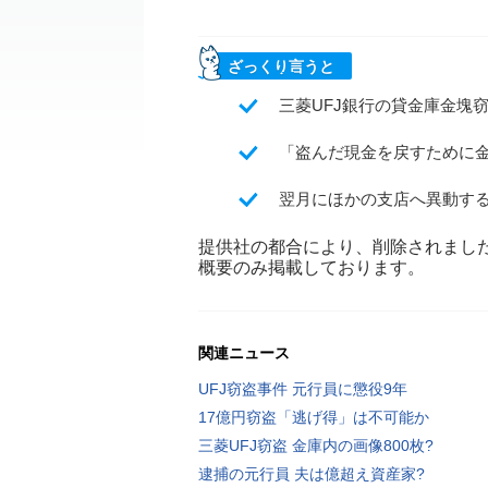
ざっくり言うと
三菱UFJ銀行の貸金庫金塊
「盗んだ現金を戻すために
翌月にほかの支店へ異動す
提供社の都合により、削除されまし
概要のみ掲載しております。
関連ニュース
UFJ窃盗事件 元行員に懲役9年
17億円窃盗「逃げ得」は不可能か
三菱UFJ窃盗 金庫内の画像800枚?
逮捕の元行員 夫は億超え資産家?