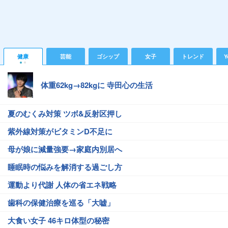
健康
芸能
ゴシップ
女子
トレンド
Y
体重62kg→82kgに 寺田心の生活
夏のむくみ対策 ツボ&反射区押し
紫外線対策がビタミンD不足に
母が娘に減量強要→家庭内別居へ
睡眠時の悩みを解消する過ごし方
運動より代謝 人体の省エネ戦略
歯科の保健治療を巡る「大嘘」
大食い女子 46キロ体型の秘密