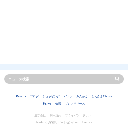
Peachy
ブログ
ショッピング
バンク
みんかぶ
みんかぶChoice
Kstyle
株探
プレスリリース
運営会社
利用規約
プライバシーポリシー
livedoorお客様サポートセンター
livedoor