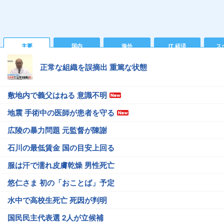
主要
国内
海外
IT 経済
ス
正常な組織を誤摘出 重篤な状態
敷地内で義父はねる 意識不明
地震 手術中の医師が患者を守る
広陵の暴力問題 元監督が陳謝
石川の最低賃金 国の目安上回る
服は汗で濡れ皮膚乾燥 男性死亡
悠仁さま 初の「おことば」予定
水中で高校生死亡 死因が判明
国民民主代表選 2人が立候補