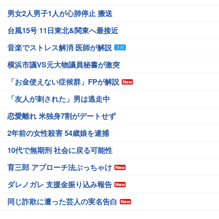
男女2人男子1人が心肺停止 搬送
台風15号 11日東北&関東へ最接近
音楽でストレス解消 医師が解説
横浜市議VS元大物議員秘書が激突
「お金使えない症候群」FPが解説
「友人が刺された」男は逃走中
恋愛離れ 米独身7割がデートせず
2年前の女性殺害 54歳娘を逮捕
10代で無期刑 社会に戻る可能性
育三郎 アプローチ法ぶっちゃけ
ダレノガレ 支援金振り込み報告
同じ詐欺に遭った芸人の実名告白