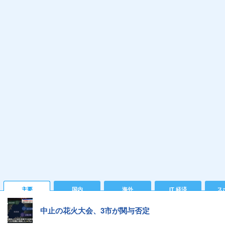
主要
国内
海外
IT 経済
ス
中止の花火大会、3市が関与否定