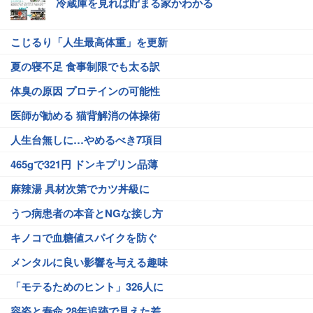
冷蔵庫を見れば貯まる家かわかる
こじるり「人生最高体重」を更新
夏の寝不足 食事制限でも太る訳
体臭の原因 プロテインの可能性
医師が勧める 猫背解消の体操術
人生台無しに…やめるべき7項目
465gで321円 ドンキプリン品薄
麻辣湯 具材次第でカツ丼級に
うつ病患者の本音とNGな接し方
キノコで血糖値スパイクを防ぐ
メンタルに良い影響を与える趣味
「モテるためのヒント」326人に
容姿と寿命 28年追跡で見えた差