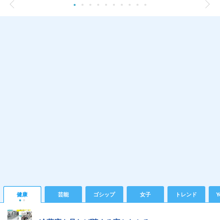
健康
芸能
ゴシップ
女子
トレンド
Y