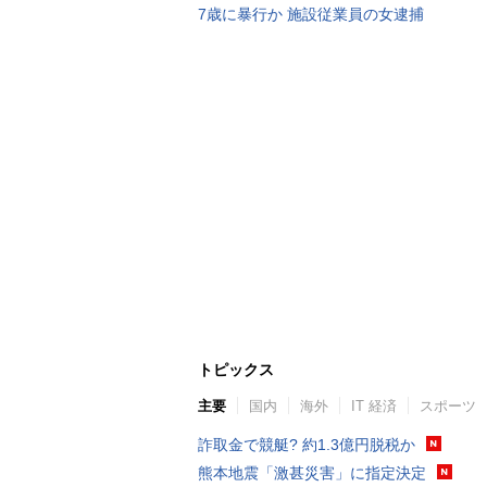
7歳に暴行か 施設従業員の女逮捕
トピックス
主要
国内
海外
IT 経済
スポーツ
詐取金で競艇? 約1.3億円脱税か
熊本地震「激甚災害」に指定決定