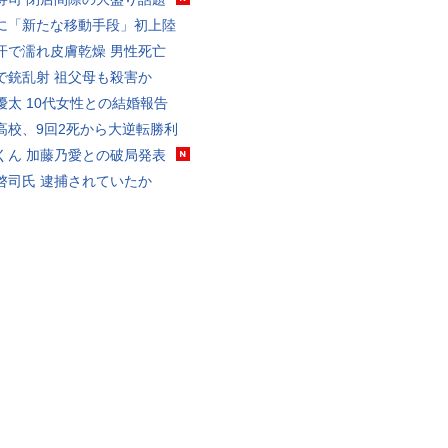
に「新たな移動手段」初上陸
汗で濡れ皮膚乾燥 男性死亡
で銃乱射 祖父母も殺害か
優太 10代女性との結婚報告
高校、9回2死から大逆転勝利
くん 加藤乃愛との破局発表
啓司氏 逮捕されていたか