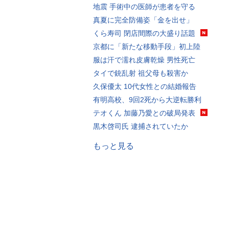
地震 手術中の医師が患者を守る
真夏に完全防備姿「金を出せ」
くら寿司 閉店間際の大盛り話題
京都に「新たな移動手段」初上陸
服は汗で濡れ皮膚乾燥 男性死亡
タイで銃乱射 祖父母も殺害か
久保優太 10代女性との結婚報告
有明高校、9回2死から大逆転勝利
テオくん 加藤乃愛との破局発表
黒木啓司氏 逮捕されていたか
もっと見る