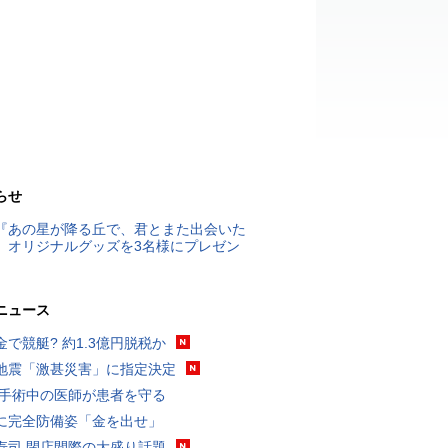
らせ
『あの星が降る丘で、君とまた出会いた
』オリジナルグッズを3名様にプレゼン
ニュース
金で競艇? 約1.3億円脱税か
地震「激甚災害」に指定決定
 手術中の医師が患者を守る
に完全防備姿「金を出せ」
寿司 閉店間際の大盛り話題