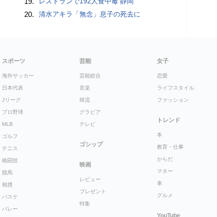
19.
レストランで192人食中毒 静岡
20.
清水アキラ「無念」息子の死去に
スポーツ
芸能
女子
海外サッカー
芸能総合
恋愛
日本代表
音楽
ライフスタイル
Jリーグ
韓流
ファッション
プロ野球
グラビア
トレンド
MLB
テレビ
本
ゴルフ
ゴシップ
教育・仕事
テニス
からだ
格闘技
映画
マネー
競馬
レビュー
車
相撲
プレゼント
グルメ
バスケ
特集
バレー
YouTube