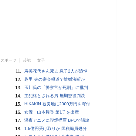
スポーツ
芸能
女子
11.
寿美花代さん死去 息子2人が追悼
12.
趣里 夫の密会報道で離婚決断か
13.
玉川氏の「警察官が死刑」に批判
14.
主犯格とされる男 無期懲役判決
15.
HIKAKIN 被災地に2000万円を寄付
16.
女優・山本舞香 第1子を出産
17.
深夜アニメに喫煙描写 BPOで議論
18.
1.5億円受け取りか 国税職員処分