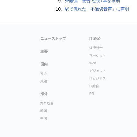
9.
斉藤慎二被告 懲役7年を求刑
10.
駅で流れた「不適切音声」に声明
ニューストップ
IT 経済
経済総合
主要
マーケット
Web
国内
ガジェット
社会
ITビジネス
政治
IT総合
海外
PR
海外総合
韓国
中国