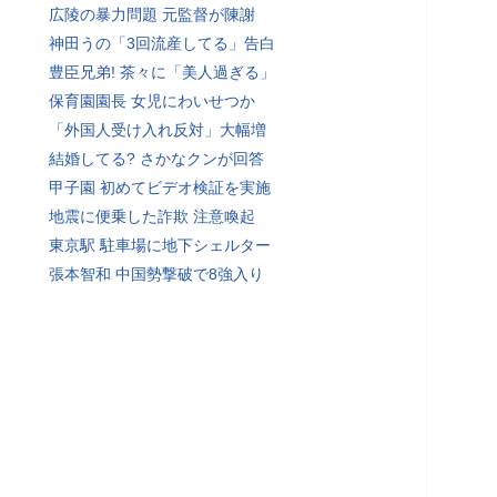
広陵の暴力問題 元監督が陳謝
神田うの「3回流産してる」告白
豊臣兄弟! 茶々に「美人過ぎる」
保育園園長 女児にわいせつか
「外国人受け入れ反対」大幅増
結婚してる? さかなクンが回答
甲子園 初めてビデオ検証を実施
地震に便乗した詐欺 注意喚起
東京駅 駐車場に地下シェルター
張本智和 中国勢撃破で8強入り