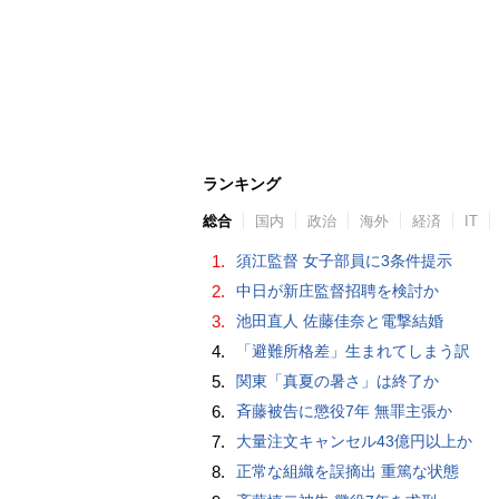
ランキング
総合
国内
政治
海外
経済
IT
1.
須江監督 女子部員に3条件提示
2.
中日が新庄監督招聘を検討か
3.
池田直人 佐藤佳奈と電撃結婚
4.
「避難所格差」生まれてしまう訳
5.
関東「真夏の暑さ」は終了か
6.
斉藤被告に懲役7年 無罪主張か
7.
大量注文キャンセル43億円以上か
8.
正常な組織を誤摘出 重篤な状態