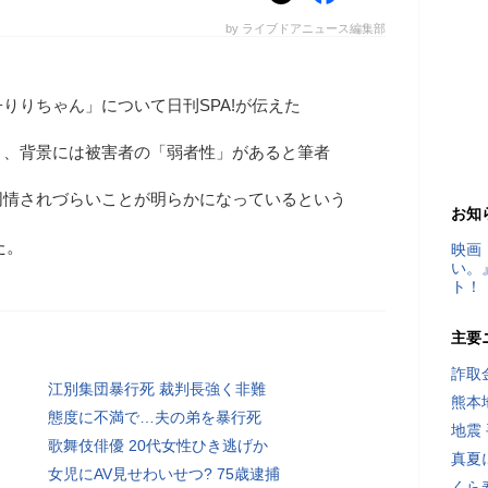
by ライブドアニュース編集部
りりちゃん」について日刊SPA!が伝えた
り、背景には被害者の「弱者性」があると筆者
同情されづらいことが明らかになっているという
お知
た。
映画
い。
ト！
主要
詐取
江別集団暴行死 裁判長強く非難
熊本
態度に不満で…夫の弟を暴行死
地震
歌舞伎俳優 20代女性ひき逃げか
真夏
女児にAV見せわいせつ? 75歳逮捕
くら