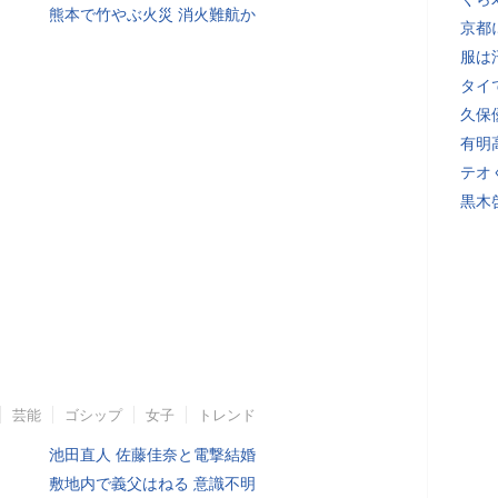
熊本で竹やぶ火災 消火難航か
京都
服は
タイ
久保
有明
テオ
黒木
芸能
ゴシップ
女子
トレンド
池田直人 佐藤佳奈と電撃結婚
敷地内で義父はねる 意識不明