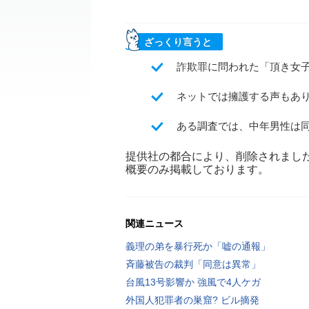
ざっくり言うと
詐欺罪に問われた「頂き女子
ネットでは擁護する声もあ
ある調査では、中年男性は
提供社の都合により、削除されまし
概要のみ掲載しております。
関連ニュース
義理の弟を暴行死か「嘘の通報」
斉藤被告の裁判「同意は異常」
台風13号影響か 強風で4人ケガ
外国人犯罪者の巣窟? ビル摘発