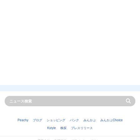
Peachy
ブログ
ショッピング
バンク
みんかぶ
みんかぶChoice
Kstyle
株探
プレスリリース