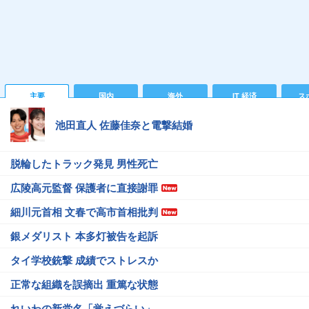
主要
国内
海外
IT 経済
ス
池田直人 佐藤佳奈と電撃結婚
脱輪したトラック発見 男性死亡
広陵高元監督 保護者に直接謝罪
細川元首相 文春で高市首相批判
銀メダリスト 本多灯被告を起訴
タイ学校銃撃 成績でストレスか
正常な組織を誤摘出 重篤な状態
れいわの新党名「覚えづらい」