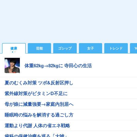
健康
芸能
ゴシップ
女子
トレンド
Y
体重62kg→82kgに 寺田心の生活
夏のむくみ対策 ツボ&反射区押し
紫外線対策がビタミンD不足に
母が娘に減量強要→家庭内別居へ
睡眠時の悩みを解消する過ごし方
運動より代謝 人体の省エネ戦略
歯科の保健治療を巡る「大嘘」