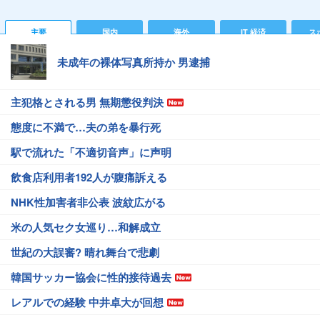
主要
国内
海外
IT 経済
ス
未成年の裸体写真所持か 男逮捕
主犯格とされる男 無期懲役判決
態度に不満で…夫の弟を暴行死
駅で流れた「不適切音声」に声明
飲食店利用者192人が腹痛訴える
NHK性加害者非公表 波紋広がる
米の人気セク女巡り…和解成立
世紀の大誤審? 晴れ舞台で悲劇
韓国サッカー協会に性的接待過去
レアルでの経験 中井卓大が回想