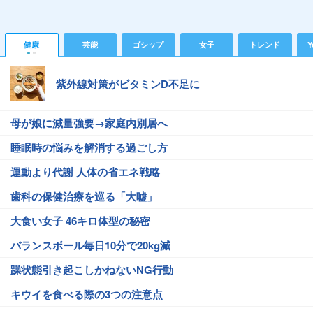
健康
芸能
ゴシップ
女子
トレンド
Y
紫外線対策がビタミンD不足に
母が娘に減量強要→家庭内別居へ
睡眠時の悩みを解消する過ごし方
運動より代謝 人体の省エネ戦略
歯科の保健治療を巡る「大嘘」
大食い女子 46キロ体型の秘密
バランスボール毎日10分で20kg減
躁状態引き起こしかねないNG行動
キウイを食べる際の3つの注意点