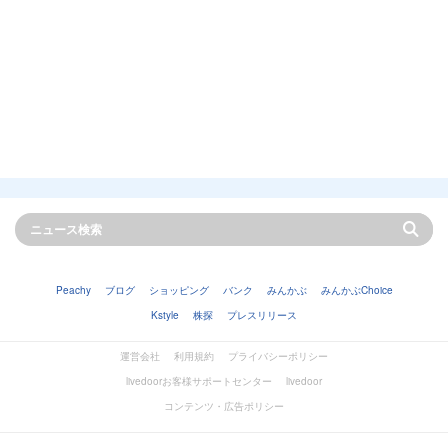
Peachy
ブログ
ショッピング
バンク
みんかぶ
みんかぶChoice
Kstyle
株探
プレスリリース
運営会社
利用規約
プライバシーポリシー
livedoorお客様サポートセンター
livedoor
コンテンツ・広告ポリシー