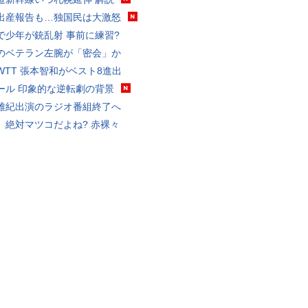
出産報告も…独国民は大激怒
で少年が銃乱射 事前に練習?
のベテラン左腕が「密会」か
WTT 張本智和がベスト8進出
ール 印象的な逆転劇の背景
雅紀出演のラジオ番組終了へ
、絶対マツコだよね? 赤裸々