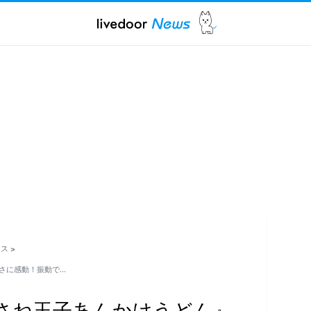
ース
>
さに感動！振動で…
さね玉子あんかけうどん』