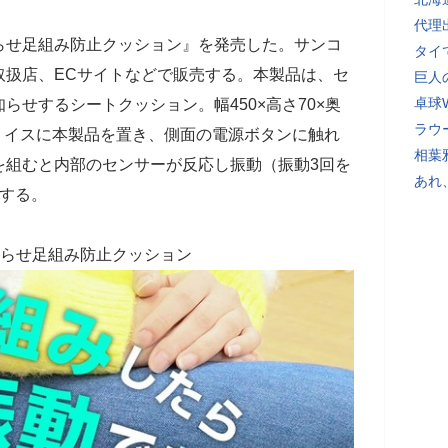
代理
らせ足組み防止クッション』を発売した。サンコ
タイ
取扱店、ECサイトなどで販売する。本製品は、セ
巨人
卓球
らせするシートクッション。幅450×高さ70×奥
ラウ
る。イスに本製品を置き、側面の電源ボタンに触れ
相葉
を組むと内部のセンサーが反応し振動（振動3回を
あれ
止する。
知らせ足組み防止クッション