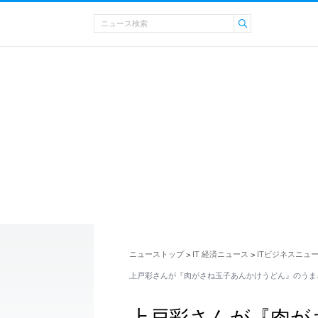
ニューストップ
IT 経済ニュース
ITビジネスニュ
>
>
上戸彩さんが『肉がさね玉子あんかけうどん』のうま
上戸彩さんが『肉が