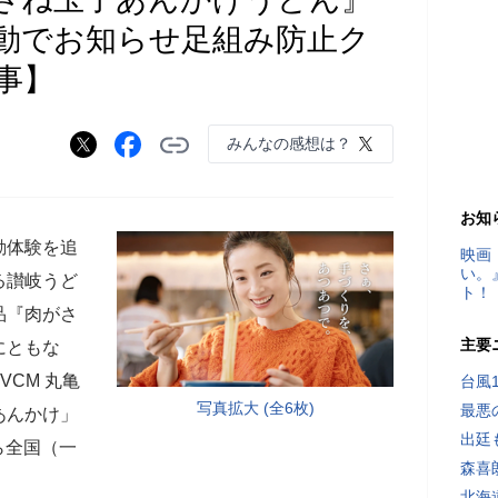
動でお知らせ足組み防止ク
事】
みんなの感想は？
お知
動体験を追
映画
い。
る讃岐うど
ト！
品『肉がさ
主要
にともな
CM 丸亀
台風
写真拡大 (全6枚)
最悪
あんかけ」
出廷
ら全国（一
森喜
北海