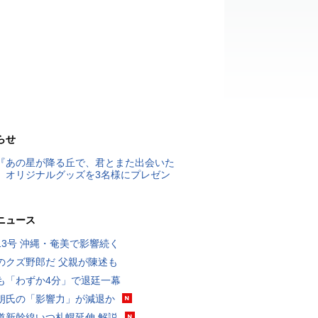
らせ
『あの星が降る丘で、君とまた出会いた
』オリジナルグッズを3名様にプレゼン
ニュース
13号 沖縄・奄美で影響続く
のクズ野郎だ 父親が陳述も
も「わずか4分」で退廷一幕
朗氏の「影響力」が減退か
道新幹線いつ札幌延伸 解説