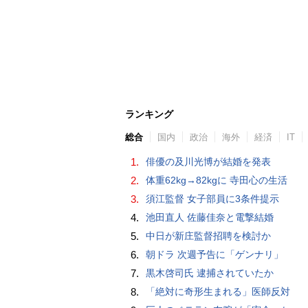
ランキング
総合
国内
政治
海外
経済
IT
1.
俳優の及川光博が結婚を発表
2.
体重62kg→82kgに 寺田心の生活
3.
須江監督 女子部員に3条件提示
4.
池田直人 佐藤佳奈と電撃結婚
5.
中日が新庄監督招聘を検討か
6.
朝ドラ 次週予告に「ゲンナリ」
7.
黒木啓司氏 逮捕されていたか
8.
「絶対に奇形生まれる」医師反対