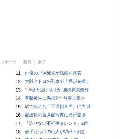
スポーツ
芸能
女子
11.
俳優の戸塚純貴が結婚を発表
12.
大阪メトロの列車で「煙が充満」
13.
1.5億円受け取りか 国税職員処分
14.
斉藤被告に懲役7年 無罪主張か
15.
駅で流れた「不適切音声」に声明
16.
配達員の置き配写真に犬が登場
17.
「許せない不祥事タレント」1位
18.
若手だらけの巨人がV争い 困惑