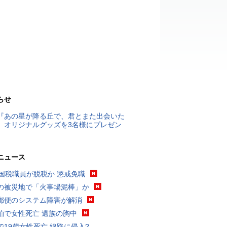
らせ
『あの星が降る丘で、君とまた出会いた
』オリジナルグッズを3名様にプレゼン
ニュース
歳国税職員が脱税か 懲戒免職
の被災地で「火事場泥棒」か
郵便のシステム障害が解消
泊で女性死亡 遺族の胸中
で19歳女性死亡 線路に侵入?