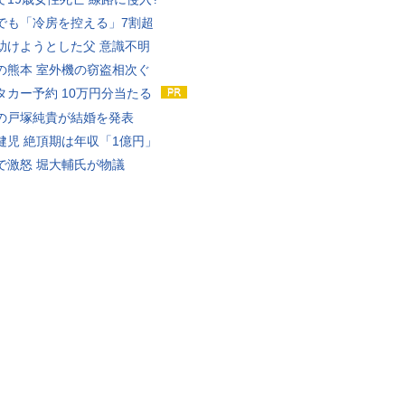
でも「冷房を控える」7割超
助けようとした父 意識不明
の熊本 室外機の窃盗相次ぐ
タカー予約 10万円分当たる
の戸塚純貴が結婚を発表
健児 絶頂期は年収「1億円」
で激怒 堀大輔氏が物議