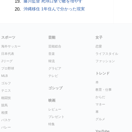
19.
藤川監督 死球口撃で敵を増やす
20.
沖縄移住 1年住んで分かった現実
スポーツ
芸能
女子
海外サッカー
芸能総合
恋愛
日本代表
音楽
ライフスタイル
Jリーグ
韓流
ファッション
プロ野球
グラビア
トレンド
MLB
テレビ
本
ゴルフ
ゴシップ
教育・仕事
テニス
からだ
格闘技
映画
マネー
競馬
レビュー
車
相撲
プレゼント
グルメ
バスケ
特集
バレー
YouTube