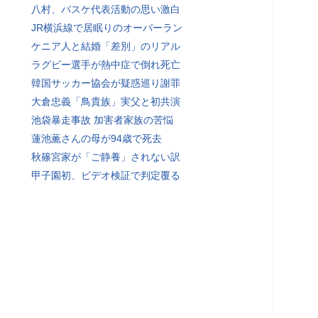
八村、バスケ代表活動の思い激白
JR横浜線で居眠りのオーバーラン
ケニア人と結婚「差別」のリアル
ラグビー選手が熱中症で倒れ死亡
韓国サッカー協会が疑惑巡り謝罪
大倉忠義「鳥貴族」実父と初共演
池袋暴走事故 加害者家族の苦悩
蓮池薫さんの母が94歳で死去
秋篠宮家が「ご静養」されない訳
甲子園初、ビデオ検証で判定覆る