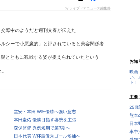
by ライブドアニュース編集部
と交際中のようだと週刊文春が伝えた
ヘルシーで小悪魔的」と評されていると美容関係者
両親とともに観戦する姿が捉えられていたという
お知
た。
映画
い。
ト！
主要
25
堂安・本田 W杯優勝へ強い意志
熊本
本田圭佑 優勝目指す姿勢を主張
日本
森保監督 異例短期で第3期へ
車中
日本代表 W杯最優秀ゴール候補へ
愛知