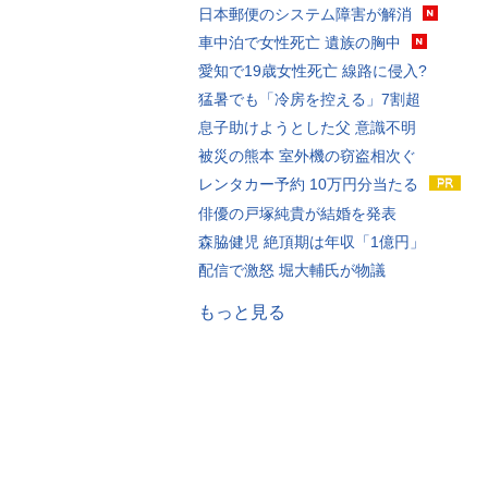
日本郵便のシステム障害が解消
車中泊で女性死亡 遺族の胸中
愛知で19歳女性死亡 線路に侵入?
猛暑でも「冷房を控える」7割超
息子助けようとした父 意識不明
被災の熊本 室外機の窃盗相次ぐ
レンタカー予約 10万円分当たる
俳優の戸塚純貴が結婚を発表
森脇健児 絶頂期は年収「1億円」
配信で激怒 堀大輔氏が物議
もっと見る