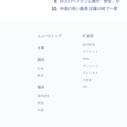
9.
巨人のベテラン左腕が「密会」か
10.
外面の良い義母 誤爆LINEで一変
ニューストップ
IT 経済
経済総合
主要
マーケット
Web
国内
ガジェット
社会
ITビジネス
政治
IT総合
海外
PR
海外総合
韓国
中国