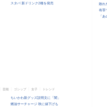
スタバ 新ドリンク2種を発売
敗れ
有罪
「あ
芸能
ゴシップ
女子
トレンド
ちいかわ新グッズ説明文に「闇」
燃油サーチャージ 秋に値下げも