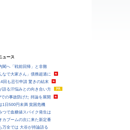
ニュース
内閣へ「戦前回帰」と非難
んなで大家さん」債務超過に
14回も忌引申請 驚きの結末
が語る汗悩みとの向き合い方
UPでの事故防げた 持論を展開
は1日500円未満 貧困危機
みつで血糖値スパイク発生は
オカブームの次に来た新定番
も万全では 大谷が持論語る