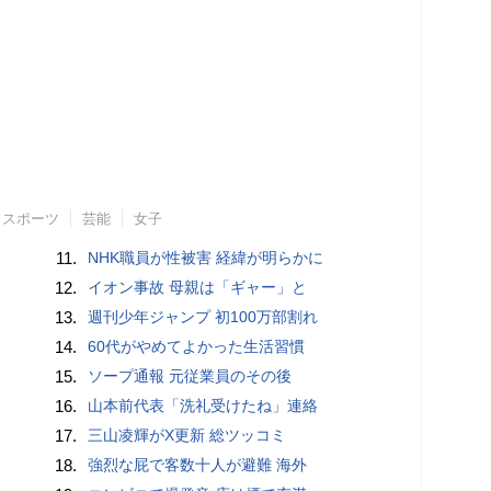
スポーツ
芸能
女子
11.
NHK職員が性被害 経緯が明らかに
12.
イオン事故 母親は「ギャー」と
13.
週刊少年ジャンプ 初100万部割れ
14.
60代がやめてよかった生活習慣
15.
ソープ通報 元従業員のその後
16.
山本前代表「洗礼受けたね」連絡
17.
三山凌輝がX更新 総ツッコミ
18.
強烈な屁で客数十人が避難 海外