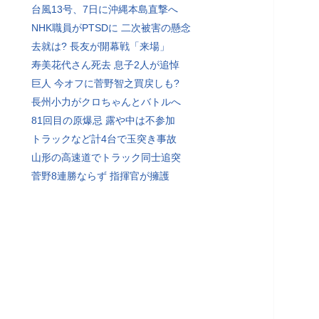
台風13号、7日に沖縄本島直撃へ
NHK職員がPTSDに 二次被害の懸念
去就は? 長友が開幕戦「来場」
寿美花代さん死去 息子2人が追悼
巨人 今オフに菅野智之買戻しも?
長州小力がクロちゃんとバトルへ
81回目の原爆忌 露や中は不参加
トラックなど計4台で玉突き事故
山形の高速道でトラック同士追突
菅野8連勝ならず 指揮官が擁護