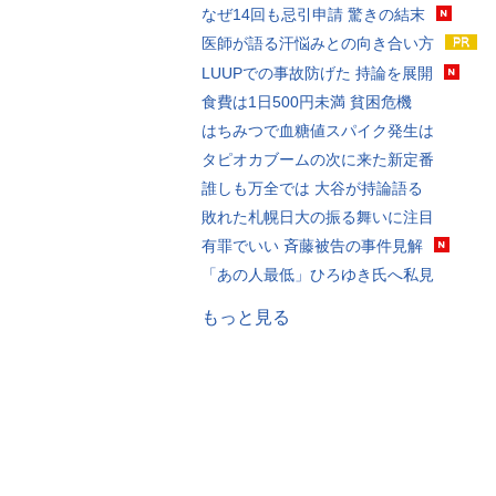
なぜ14回も忌引申請 驚きの結末
医師が語る汗悩みとの向き合い方
LUUPでの事故防げた 持論を展開
食費は1日500円未満 貧困危機
はちみつで血糖値スパイク発生は
タピオカブームの次に来た新定番
誰しも万全では 大谷が持論語る
敗れた札幌日大の振る舞いに注目
有罪でいい 斉藤被告の事件見解
「あの人最低」ひろゆき氏へ私見
もっと見る