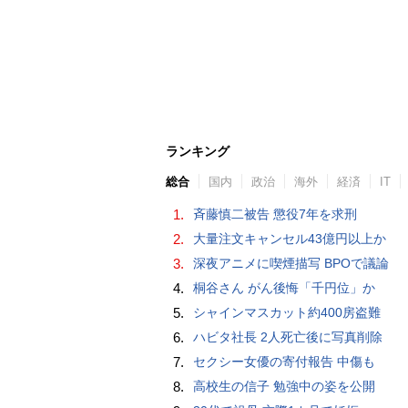
ランキング
総合
国内
政治
海外
経済
IT
1.
斉藤慎二被告 懲役7年を求刑
2.
大量注文キャンセル43億円以上か
3.
深夜アニメに喫煙描写 BPOで議論
4.
桐谷さん がん後悔「千円位」か
5.
シャインマスカット約400房盗難
6.
ハビタ社長 2人死亡後に写真削除
7.
セクシー女優の寄付報告 中傷も
8.
高校生の信子 勉強中の姿を公開