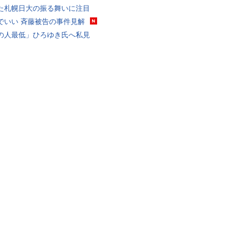
た札幌日大の振る舞いに注目
でいい 斉藤被告の事件見解
の人最低」ひろゆき氏へ私見