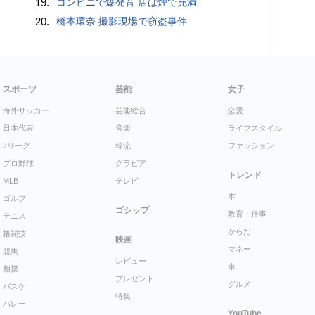
19.
コンビニで爆発音 店は煙で充満
20.
橋本環奈 撮影現場で窃盗事件
スポーツ
芸能
女子
海外サッカー
芸能総合
恋愛
日本代表
音楽
ライフスタイル
Jリーグ
韓流
ファッション
プロ野球
グラビア
トレンド
MLB
テレビ
本
ゴルフ
ゴシップ
教育・仕事
テニス
からだ
格闘技
映画
マネー
競馬
レビュー
車
相撲
プレゼント
グルメ
バスケ
特集
バレー
YouTube