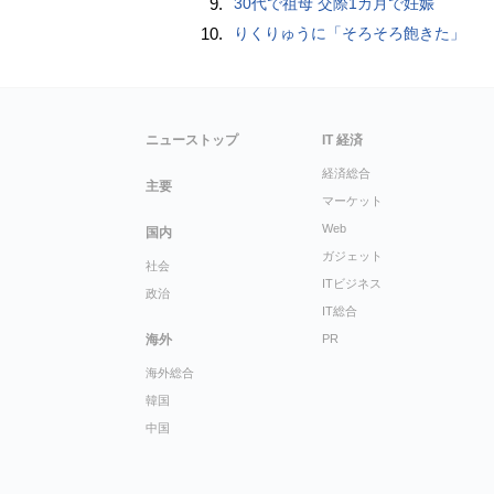
9.
30代で祖母 交際1カ月で妊娠
10.
りくりゅうに「そろそろ飽きた」
ニューストップ
IT 経済
経済総合
主要
マーケット
Web
国内
ガジェット
社会
ITビジネス
政治
IT総合
海外
PR
海外総合
韓国
中国