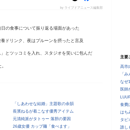
by ライブドアニュース編集部
前日の食事について振り返る場面があった
栄養ドリンク、夜はプルーンを摂ったと言及
ん」とツッコミを入れ、スタジオを笑いに包んだ
主要
た。
高市
「み
なぜ
医師
LU
「しあわせな結婚」主題歌の余韻
食費
長濱ねるが着こなす優秀アイテム
はち
元清純派がタトゥー 落胆の要因
タピ
26歳女優 カップ麺「食べます」
誰し