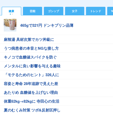
健康
芸能
ゴシップ
女子
トレンド
Y
465gで321円 ドンキプリン品薄
麻辣湯 具材次第でカツ丼級に
うつ病患者の本音とNGな接し方
キノコで血糖値スパイクを防ぐ
メンタルに良い影響を与える趣味
「モテるためのヒント」326人に
容姿と寿命 28年追跡で見えた差
あたりめ 血糖値を上げない理由
体重62kg→82kgに 寺田心の生活
夏のむくみ対策 ツボ&反射区押し