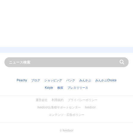
Peachy
ブログ
ショッピング
バンク
みんかぶ
みんかぶChoice
Kstyle
株探
プレスリリース
運営会社
利用規約
プライバシーポリシー
livedoorお客様サポートセンター
livedoor
コンテンツ・広告ポリシー
© livedoor