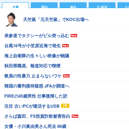
主要
国内
海外
IT 経済
ス
天竺鼠「元天竺鼠」でKOC出場へ
表参道でタクシーがビル突っ込む
台風16号が小笠原近海で発生
海上自衛隊の生々しい映像が物議
秋田県職員、報道対応で喫煙
教員の性暴力 止まらないワケ
韓国の審判接待疑惑 JFAが調査へ
FIREの45歳男性 仕事復帰した訳
注目 古いPCが復活するUSB
さらば森田、FX投資詐欺被害告白
女優・小川眞由美さん死去 86歳