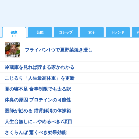
健康
芸能
ゴシップ
女子
トレンド
Y
フライパン1つで夏野菜焼き浸し
冷蔵庫を見れば貯まる家かわかる
こじるり「人生最高体重」を更新
夏の寝不足 食事制限でも太る訳
体臭の原因 プロテインの可能性
医師が勧める 猫背解消の体操術
人生台無しに…やめるべき7項目
さくらんぼ 驚くべき効果効能