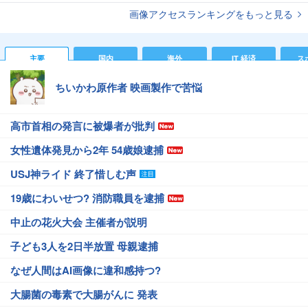
画像アクセスランキングをもっと見る
主要
国内
海外
IT 経済
ス
ちいかわ原作者 映画製作で苦悩
高市首相の発言に被爆者が批判
女性遺体発見から2年 54歳娘逮捕
USJ神ライド 終了惜しむ声
19歳にわいせつ? 消防職員を逮捕
中止の花火大会 主催者が説明
子ども3人を2日半放置 母親逮捕
なぜ人間はAI画像に違和感持つ?
大腸菌の毒素で大腸がんに 発表