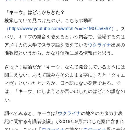
「キーウ」はどこからきた？
検索していて見つけたのが、こちらの動画
（https://www.youtube.com/watch?v=cE1f6GUvG5Y）
。ズ
バリ、キエフの発音を教えるという内容で、登場するのは
アメリカの大学でスラブ語を教えている
ウクライナ
出身の
准教授というから、かなり信頼に足る情報だと思う。
さっそく結論だが「キーウ」なんて発音しているようには
聞こえない。あえて読みをそのまま文字にすると「クィエ
ィヴ」といったところか。日本語にない発音である。で
は、「キーウ」にしようとか言い出したのはどこの誰なの
か。
調べてみると、キーウは｢
ウクライナ
の地名のカタカナ表
記に関する有識者会議」が2019年9月に出した案に含まれ
ていた。これは「
ウクライナ
の地名は
ウクライナ
風に表記