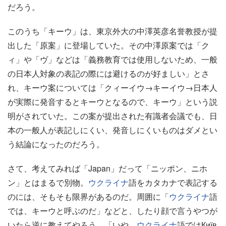
だろう。
このうち「キーウ」は、東京外大の中澤英彦名誉教授が提
出した「原案」に登場していた。その中澤原案では「ク
ィ」や「ヴ」などは「義務教育では使用しないため、一般
の日本人対象の表記の際には避けるのが好ましい」とさ
れ、キーウ案については「クィーイウ→キーイウ→日本人
が実際に発音するとキーウとなるので、キーウ」という説
明がされていた。この案が提出された有識者会議でも、日
本の一般人が表記しにくい、発音しにくいものはダメとい
う結論になったのだろう。
さて、考えてみれば「Japan」だって「ニッポン、ニホ
ン」とはまるで別物。
ウクライナ
語をカタカナで表記する
のには、そもそも限界があるのだ。周囲に「
ウクライナ
語
では、キーウと呼ぶのだ」などと、したり顔で言うやつが
いたら逆に教えてやろう。「いや、
ウクライナ
語ではКиїв