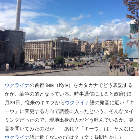
ウクライナ
の首都Київ（Kyiv）をカタカナでどう表記する
かが、論争の的となっている。時事通信によると政府は3
月29日、従来のキエフから
ウクライナ
語の発音に近い「キ
ーウ」に変更する方向で調整に入ったという。そんなタイ
ミングだったので、現地出身の人がどう呼んでいるか、発
音を聞いてみたのだが……あれ？「キーウ」は、そんなに
ウクライナ
語に近くないのでは？（文：昼間たかし）