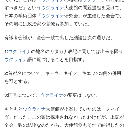
すべきだ」という
ウクライナ
大使館の問題提起を受けて、
日本の学術団体「
ウクライナ
研究会」が主催した会合で、
その場には政治家や官僚も参加していた。
有識者会議が、全会一致で出した結論は次の通りだ。
1:
ウクライナ
の地名のカタカナ表記に関しては出来る限り
ウクライナ
語に近づけることを目指す。
2:首都名について、キーウ、キイフ、キエフの3例の併用
を可とする。
3:国号について、
ウクライナ
の変更はしない。
もともと
ウクライナ
大使館が提案していたのは「クィイ
ヴ」だった。この案は採用されなかったわけだが、上記が
全会一致の結論なのだから、大使館側もそれで納得したの