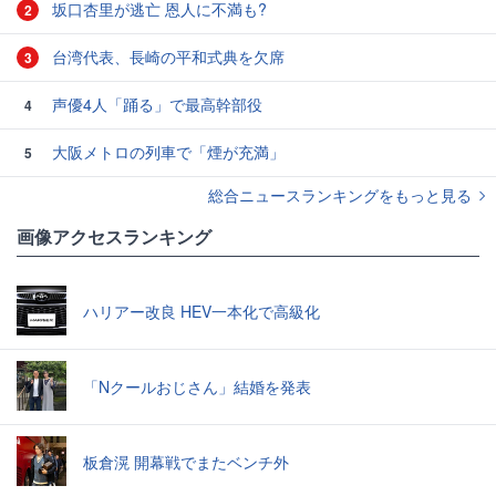
坂口杏里が逃亡 恩人に不満も?
2
台湾代表、長崎の平和式典を欠席
3
声優4人「踊る」で最高幹部役
4
大阪メトロの列車で「煙が充満」
5
総合ニュースランキングをもっと見る
画像アクセスランキング
ハリアー改良 HEV一本化で高級化
「Nクールおじさん」結婚を発表
板倉滉 開幕戦でまたベンチ外