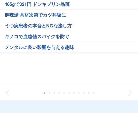
465gで321円 ドンキプリン品薄
麻辣湯 具材次第でカツ丼級に
うつ病患者の本音とNGな接し方
キノコで血糖値スパイクを防ぐ
メンタルに良い影響を与える趣味