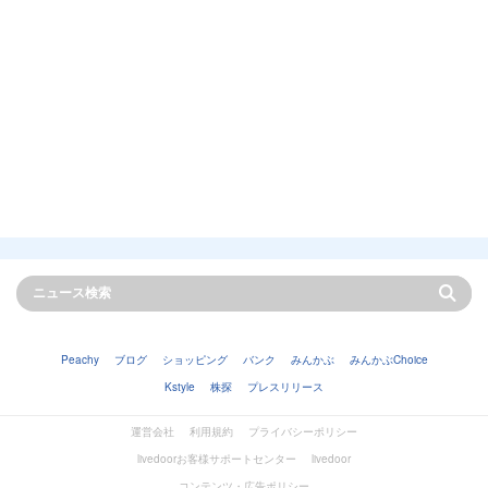
Peachy
ブログ
ショッピング
バンク
みんかぶ
みんかぶChoice
Kstyle
株探
プレスリリース
運営会社
利用規約
プライバシーポリシー
livedoorお客様サポートセンター
livedoor
コンテンツ・広告ポリシー