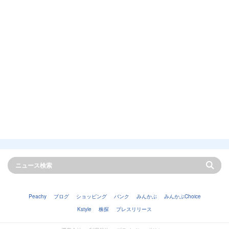
Peachy
ブログ
ショッピング
バンク
みんかぶ
みんかぶChoice
Kstyle
株探
プレスリリース