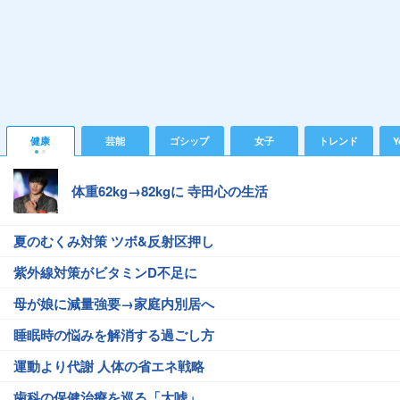
健康
芸能
ゴシップ
女子
トレンド
Y
体重62kg→82kgに 寺田心の生活
夏のむくみ対策 ツボ&反射区押し
紫外線対策がビタミンD不足に
母が娘に減量強要→家庭内別居へ
睡眠時の悩みを解消する過ごし方
運動より代謝 人体の省エネ戦略
歯科の保健治療を巡る「大嘘」