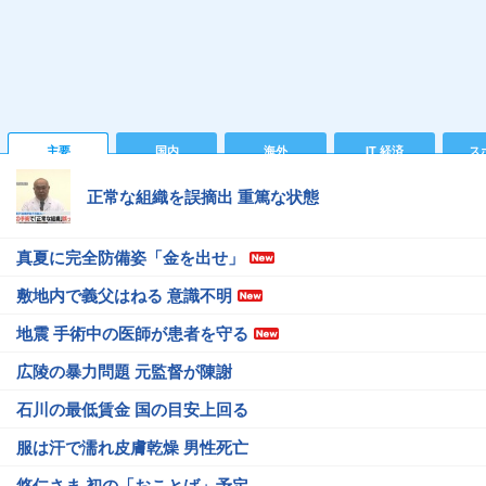
主要
国内
海外
IT 経済
ス
正常な組織を誤摘出 重篤な状態
真夏に完全防備姿「金を出せ」
敷地内で義父はねる 意識不明
地震 手術中の医師が患者を守る
広陵の暴力問題 元監督が陳謝
石川の最低賃金 国の目安上回る
服は汗で濡れ皮膚乾燥 男性死亡
悠仁さま 初の「おことば」予定