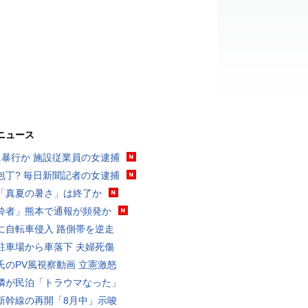
ニュース
に暴行か 施設従業員の女逮捕
包丁? 毎日新聞記者の女逮捕
「真夏の暑さ」は終了か
酔者」熊本で通報が頻発か
に自転車侵入 路側帯を逆走
駐車場から車落下 夫婦死傷
氏のPV風視察動画 立憲激怒
隣が民泊「トラウマなった」
新幹線の再開「8月中」示唆