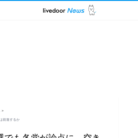
ス
>
は前進するか
選でも各党が論点に、空き