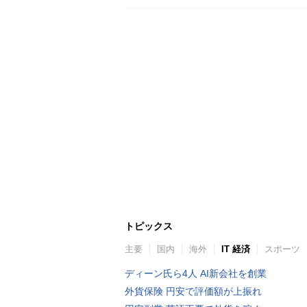
トピックス
主要
国内
海外
IT 経済
スポーツ
ディーン氏ら4人 AI新会社を創業
外貨保険 円安で評価額が上振れ