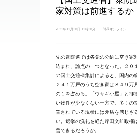
家対策は前進するか
2021年11月30日 11時30分
財界オンライン
先の衆院選では各党の公約に空き家
込まれ、論点の一つとなった。２０
の国土交通省集計によると、国内の
２４１万戸のうち空き家は８４９万
の１を占める。「ウサギ小屋」と揶
い物件が少なくない一方で、多くの
置されている現状には矛盾を感じざ
い。選挙の洗礼を経た岸田文雄政権
善できるだろうか。