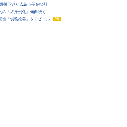
原爆投下巡り広島市長を批判
刑の「終身刑化」傾向続く
竜也「労務改善」をアピール