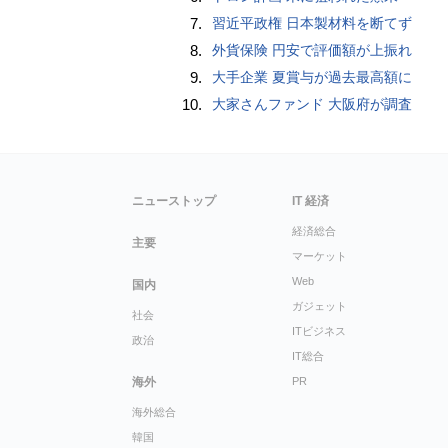
7.
習近平政権 日本製材料を断てず
8.
外貨保険 円安で評価額が上振れ
9.
大手企業 夏賞与が過去最高額に
10.
大家さんファンド 大阪府が調査
ニューストップ
IT 経済
経済総合
主要
マーケット
Web
国内
ガジェット
社会
ITビジネス
政治
IT総合
海外
PR
海外総合
韓国