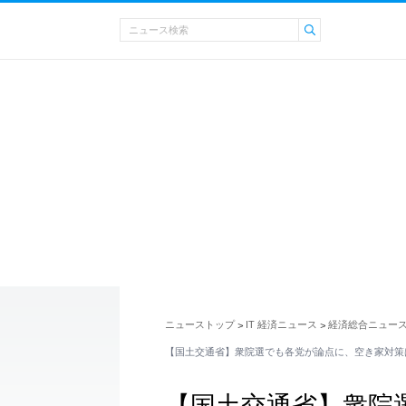
ニューストップ
IT 経済ニュース
経済総合ニュー
>
>
【国土交通省】衆院選でも各党が論点に、空き家対策
【国土交通省】衆院