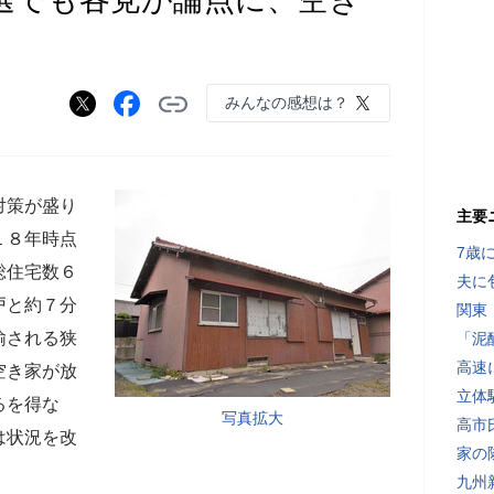
みんなの感想は？
対策が盛り
主要
１８年時点
7歳
総住宅数６
夫に
戸と約７分
関東
揄される狭
「泥
高速
空き家が放
立体
るを得な
写真拡大
高市
は状況を改
家の
九州