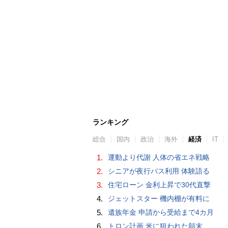
ランキング
総合
国内
政治
海外
経済
IT
1.
運動より代謝 人体の省エネ戦略
2.
シニアが夜行バス利用 体験語る
3.
住宅ローン 金利上昇で30代直撃
4.
ジェットスター 機内棚が有料に
5.
遺族年金 申請から受給まで4カ月
6.
トロン計画 米に狙われた顛末