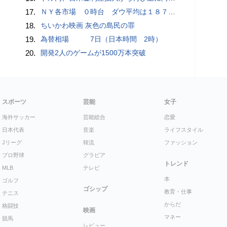
17.
ＮＹ各市場 ０時台 ダウ平均は１８７ドル安 ナスダックはプラス圏に浮上
18.
ちいかわ映画 灰色の島民の罪
19.
為替相場 7日（日本時間 2時）
20.
開発2人のゲームが1500万本突破
スポーツ
芸能
女子
海外サッカー
芸能総合
恋愛
日本代表
音楽
ライフスタイル
Jリーグ
韓流
ファッション
プロ野球
グラビア
トレンド
MLB
テレビ
本
ゴルフ
ゴシップ
教育・仕事
テニス
からだ
格闘技
映画
マネー
競馬
レビュー