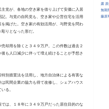
露 
主党が、各地の空き家を借り上げて安価に入居
無期
藤原
明記。与党の自民党も、空き家や公営住宅を活用
策を掲げた。空き家の有効活用が、与野党を問わ
き彫りとなった形だ。
売却用を除くと３４９万戸。この件数は過去２
今後も人口減少に伴って増え続けることが予想さ
特別措置法を活用し、地方自治体による有害な
件は民間企業の協力も得て改修し、シェアハウス
ている。
では、１８年に３４９万戸だった居住目的のな