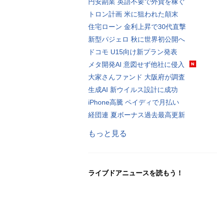
円安副業 英語不要で外貨を稼ぐ
トロン計画 米に狙われた顛末
住宅ローン 金利上昇で30代直撃
新型パジェロ 秋に世界初公開へ
ドコモ U15向け新プラン発表
メタ開発AI 意図せず他社に侵入
大家さんファンド 大阪府が調査
生成AI 新ウイルス設計に成功
iPhone高騰 ペイディで月払い
経団連 夏ボーナス過去最高更新
もっと見る
ライブドアニュースを読もう！