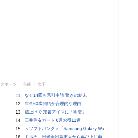
スポーツ
芸能
女子
11.
なぜ14回も忌引申請 驚きの結末
12.
年金60歳開始が合理的な理由
13.
値上げで 定番アイスに「明暗」
14.
三井住友カード 8月お得11選
15.
＜ソフトバンク＞「Samsung Galaxy Watch9」「Samsung Galaxy Watch Ultra2」（LTE） 本日発売
16.
ドル円、日米金利差拡大から再び上に向かうとの見方＝ＮＹ為替