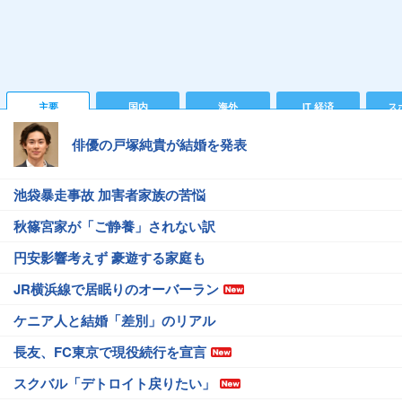
主要
国内
海外
IT 経済
ス
俳優の戸塚純貴が結婚を発表
池袋暴走事故 加害者家族の苦悩
秋篠宮家が「ご静養」されない訳
円安影響考えず 豪遊する家庭も
JR横浜線で居眠りのオーバーラン
ケニア人と結婚「差別」のリアル
長友、FC東京で現役続行を宣言
スクバル「デトロイト戻りたい」