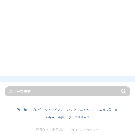
Peachy
ブログ
ショッピング
バンク
みんかぶ
みんかぶChoice
Kstyle
株探
プレスリリース
運営会社
利用規約
プライバシーポリシー