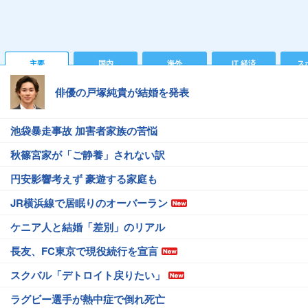
主要
国内
海外
IT 経済
ス
俳優の戸塚純貴が結婚を発表
池袋暴走事故 加害者家族の苦悩
秋篠宮家が「ご静養」されない訳
円安影響考えず 豪遊する家庭も
JR横浜線で居眠りのオーバーラン
ケニア人と結婚「差別」のリアル
長友、FC東京で現役続行を宣言
スクバル「デトロイト戻りたい」
ラグビー選手が熱中症で倒れ死亡