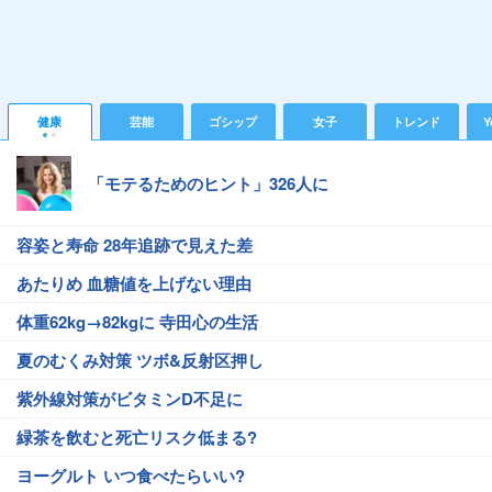
健康
芸能
ゴシップ
女子
トレンド
Y
「モテるためのヒント」326人に
容姿と寿命 28年追跡で見えた差
あたりめ 血糖値を上げない理由
体重62kg→82kgに 寺田心の生活
夏のむくみ対策 ツボ&反射区押し
紫外線対策がビタミンD不足に
緑茶を飲むと死亡リスク低まる?
ヨーグルト いつ食べたらいい?