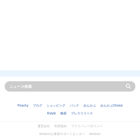
Peachy
ブログ
ショッピング
バンク
みんかぶ
みんかぶChoice
Kstyle
株探
プレスリリース
運営会社
利用規約
プライバシーポリシー
livedoorお客様サポートセンター
livedoor