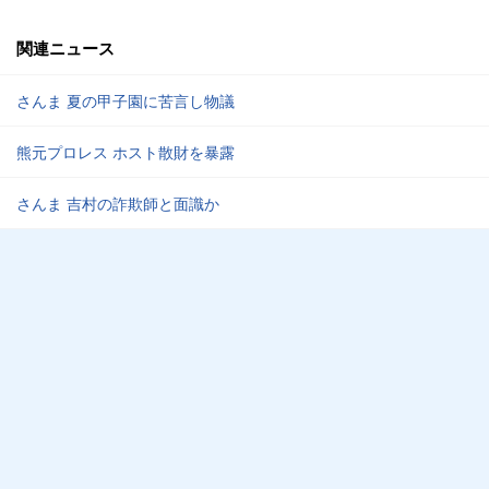
関連ニュース
さんま 夏の甲子園に苦言し物議
熊元プロレス ホスト散財を暴露
さんま 吉村の詐欺師と面識か