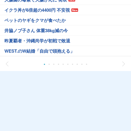
イクラ丼が6倍超の4400円 不安視
ペットのヤギをクマが食べたか
井脇ノブ子さん 体重38kg減の今
昨夏覇者・沖縄尚学が初戦で敗退
WEST.のW結婚「自由で頭抱える」