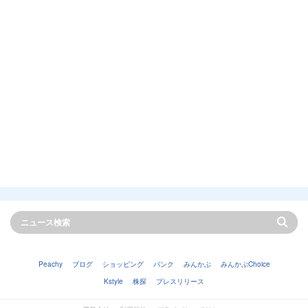
Peachy
ブログ
ショッピング
バンク
みんかぶ
みんかぶChoice
Kstyle
株探
プレスリリース