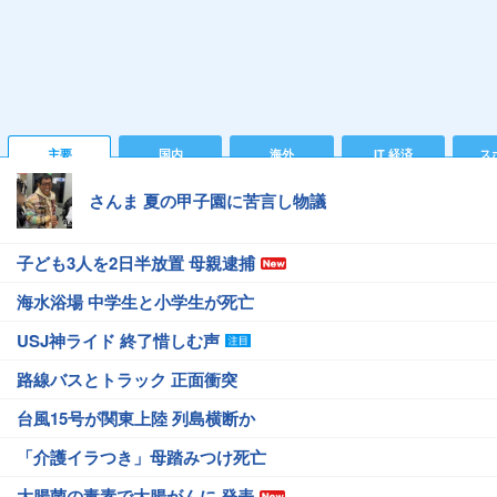
主要
国内
海外
IT 経済
ス
さんま 夏の甲子園に苦言し物議
子ども3人を2日半放置 母親逮捕
海水浴場 中学生と小学生が死亡
USJ神ライド 終了惜しむ声
路線バスとトラック 正面衝突
台風15号が関東上陸 列島横断か
「介護イラつき」母踏みつけ死亡
大腸菌の毒素で大腸がんに 発表