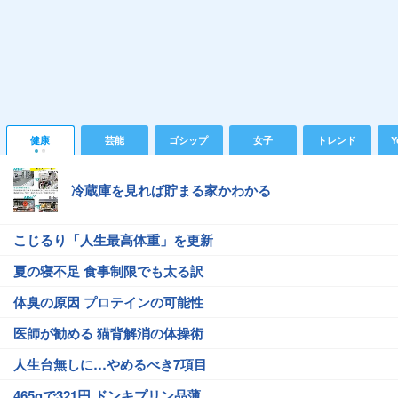
健康
芸能
ゴシップ
女子
トレンド
Y
冷蔵庫を見れば貯まる家かわかる
こじるり「人生最高体重」を更新
夏の寝不足 食事制限でも太る訳
体臭の原因 プロテインの可能性
医師が勧める 猫背解消の体操術
人生台無しに…やめるべき7項目
465gで321円 ドンキプリン品薄