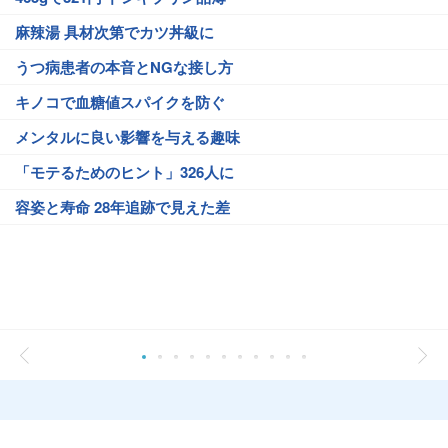
麻辣湯 具材次第でカツ丼級に
うつ病患者の本音とNGな接し方
キノコで血糖値スパイクを防ぐ
メンタルに良い影響を与える趣味
「モテるためのヒント」326人に
容姿と寿命 28年追跡で見えた差