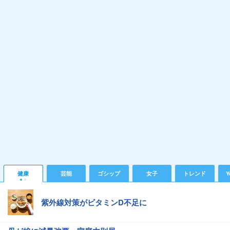
健康
芸能
ゴシップ
女子
トレンド
Y
紫外線対策がビタミンD不足に