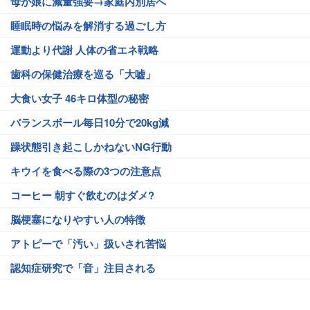
母が娘に減量強要→家庭内別居へ
睡眠時の悩みを解消する過ごし方
運動より代謝 人体の省エネ戦略
歯科の保健治療を巡る「大嘘」
大食い女子 46キロ体型の秘密
バランスボール毎日10分で20kg減
躁状態引き起こしかねないNG行動
キウイを食べる際の3つの注意点
コーヒー 朝すぐ飲むのはダメ?
脳梗塞になりやすい人の特徴
アトピーで「汚い」扱いされ苦悩
認知症研究で「音」注目される