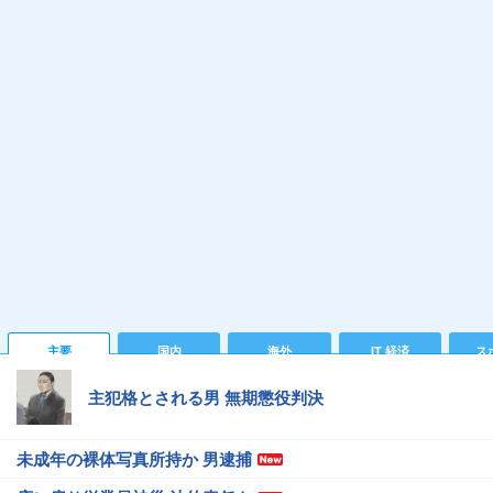
主要
国内
海外
IT 経済
ス
主犯格とされる男 無期懲役判決
未成年の裸体写真所持か 男逮捕