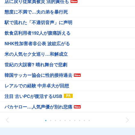
店に戻り従業員被災 法的責任も
態度に不満で…夫の弟を暴行死
駅で流れた「不適切音声」に声明
飲食店利用者192人が腹痛訴える
NHK性加害者非公表 波紋広がる
米の人気セク女巡り…和解成立
世紀の大誤審? 晴れ舞台で悲劇
韓国サッカー協会に性的接待過去
レアルでの経験 中井卓大が回想
注目 古いPCが復活するUSB
バカヤロー…人気声優が別れ悲痛