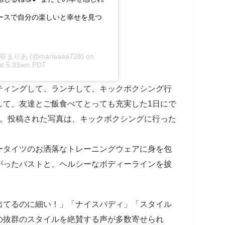
ペースで自分の楽しいと幸せを見つ
ni 谷まりあ
(@mariaaaa728) on
at 5:33am PDT
ティングして、ランチして、キックボクシング行
して、友達とご飯食べてとっても充実した1日にで
ト。投稿された写真は、キックボクシングに行った
ータイツのお洒落なトレーニングウェアに身を包
がったバストと、ヘルシーなボディーラインを披
出てるのに細い！」「ナイスバディ」「スタイル
の抜群のスタイルを絶賛する声が多数寄せられ