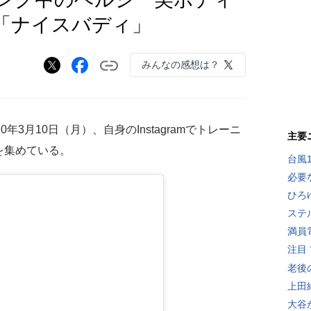
「ナイスバディ」
みんなの感想は？
年3月10日（月）、自身のInstagramでトレーニ
主要
を集めている。
台風
必要
ひろ
ステ
満員
注目
老後
上田
大谷