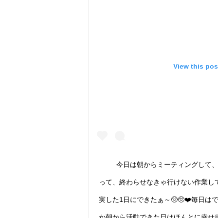
View this pos
今日は朝からミーティングして
って、終わらせなきゃ行けない作業し
実した1日にできたぁ～🥺🥺❤️毎日
か朝から活動できた日はほんとに幸せ感