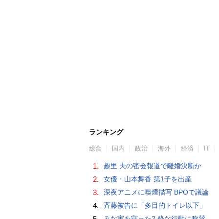
ランキング
総合
国内
政治
海外
経済
IT
1.
趣里 夫の密会報道で離婚決断か
2.
女優・山本舞香 第1子を出産
3.
深夜アニメに喫煙描写 BPOで議論
4.
斉藤被告に「多目的トイレ以下」
5.
みな実を守った? 粋な行動に称賛