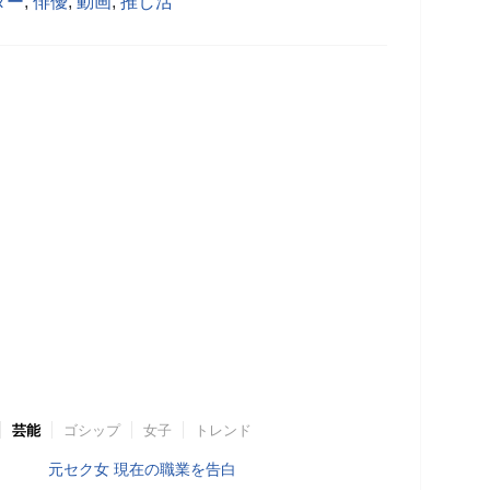
ター
,
俳優
,
動画
,
推し活
芸能
ゴシップ
女子
トレンド
元セク女 現在の職業を告白