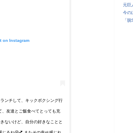
元巨
今の
「脱
t on Instagram
、ランチして、キックボクシング行
て、友達とご飯食べてとっても充
はできないけど、自分の好きなことと
じるね🤤💕 またその幸せ感じれ