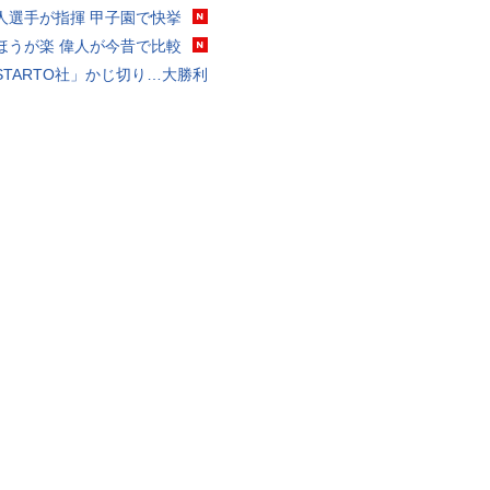
人選手が指揮 甲子園で快挙
ほうが楽 偉人が今昔で比較
STARTO社」かじ切り…大勝利