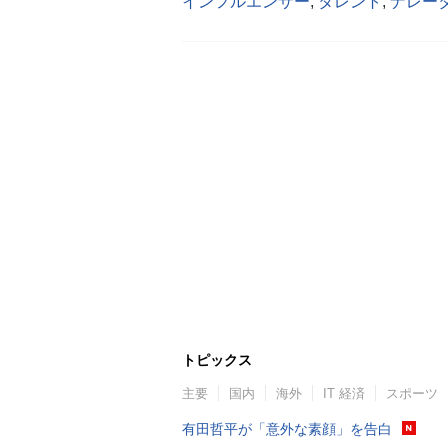
インフルエンサー
,
タレント
,
ナレー
トピックス
主要
国内
海外
IT 経済
スポーツ
有田哲平が「意外な素顔」を告白