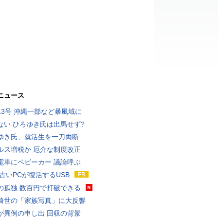
ニュース
13号 沖縄一部など暴風域に
ない ひろゆき氏は出馬せず?
ゆき氏、就活生を一刀両断
ルス増税か 厄介な制度改正
電車にベビーカー 議論呼ぶ
 古いPCが復活するUSB
の孤独 数百円で打破できる
綺世の「家族写真」に大反響
が異例の申し出 回収の背景