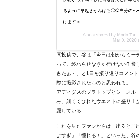
るように早起きがんばろ🙄😂自分の
けます☺️
A post shared by
Maria.Ta
Mar 9, 2020 
同投稿で、谷は「今日は朝からミー
って、終わらせなきゃ行けない作業
きたぁ～」と1日を振り返りコメン
際に撮影されたものと思われる。
アディダスのブラトップとシースル
み、細くくびれたウエストに盛り上
露している。
これを見たファンからは「出るとこ
よすぎ」「憧れる！」といった、谷