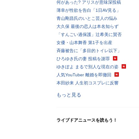
何があった? アリスが意味深投稿
薄幸が性欲を告白「1日AV見る」
青山剛昌氏のいとこ芸人の悩み
大久保 最後の恋人は本名知らず
「すんごい過保護」辻希美に賛否
女優・山本舞香 第1子を出産
斉藤被告に「多目的トイレ以下」
ひろゆき氏の妻 投稿を謝罪
ゆきぽよ まるで別人な現在の姿
人気YouTuber 離婚を即撤回
本田紗来 人生初コスプレに反響
もっと見る
ライブドアニュースを読もう！