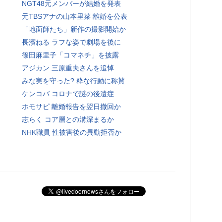
NGT48元メンバーが結婚を発表
元TBSアナの山本里菜 離婚を公表
「地面師たち」新作の撮影開始か
長濱ねる ラフな姿で劇場を後に
篠田麻里子「コマネチ」を披露
アジカン 三原重夫さんを追悼
みな実を守った? 粋な行動に称賛
ケンコバ コロナで謎の後遺症
ホモサピ 離婚報告を翌日撤回か
志らく コア層との溝深まるか
NHK職員 性被害後の異動拒否か