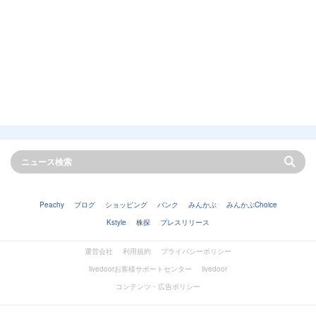
Peachy
ブログ
ショッピング
バンク
みんかぶ
みんかぶChoice
Kstyle
株探
プレスリリース
運営会社
利用規約
プライバシーポリシー
livedoorお客様サポートセンター
livedoor
コンテンツ・広告ポリシー