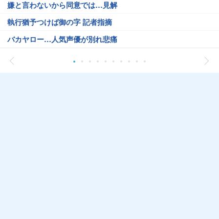
嫌と言わないから同意では…見解
執行猶予つけば御の字 記者指摘
バカヤロー…人気声優が別れ悲痛