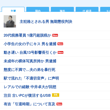
主要
国内
海外
IT 経済
ス
主犯格とされる男 無期懲役判決
20代税務署員 1億円超脱税か
小学生の女の子にキス 男を逮捕
動き遅い 台風13号影響長引くか
未成年の裸体写真所持か 男逮捕
態度に不満で…夫の弟を暴行死
駅で流れた「不適切音声」に声明
レアルでの経験 中井卓大が回想
注目 古いPCが復活するUSB
有吉「引退時期」について言及