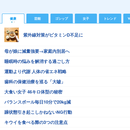
健康
芸能
ゴシップ
女子
トレンド
Y
紫外線対策がビタミンD不足に
母が娘に減量強要→家庭内別居へ
睡眠時の悩みを解消する過ごし方
運動より代謝 人体の省エネ戦略
歯科の保健治療を巡る「大嘘」
大食い女子 46キロ体型の秘密
バランスボール毎日10分で20kg減
躁状態引き起こしかねないNG行動
キウイを食べる際の3つの注意点