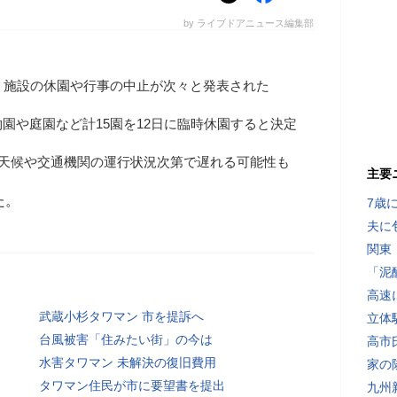
by ライブドアニュース編集部
、施設の休園や行事の中止が次々と発表された
園や庭園など計15園を12日に臨時休園すると決定
、天候や交通機関の運行状況次第で遅れる可能性も
主要
た。
7歳
夫に
関東
「泥
高速
武蔵小杉タワマン 市を提訴へ
立体
台風被害「住みたい街」の今は
高市
水害タワマン 未解決の復旧費用
家の
タワマン住民が市に要望書を提出
九州