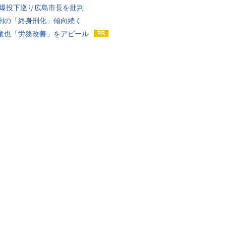
原爆投下巡り広島市長を批判
刑の「終身刑化」傾向続く
竜也「労務改善」をアピール