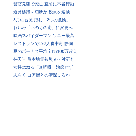
警官発砲で死亡 直前に不審行動
道路標識を切断か 役員を送検
8月の台風 潜む「2つの危険」
れいわ「いのちの党」に変更へ
映画スパイダーマン ソニー最高
レストランで192人食中毒 静岡
夏のボーナス平均 初の100万超え
任天堂 熊本地震被災者へ対応も
女性はねる「無呼吸」治療せず
志らく コア層との溝深まるか