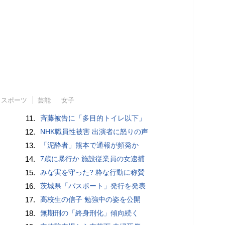
スポーツ
芸能
女子
11.
斉藤被告に「多目的トイレ以下」
12.
NHK職員性被害 出演者に怒りの声
13.
「泥酔者」熊本で通報が頻発か
14.
7歳に暴行か 施設従業員の女逮捕
15.
みな実を守った? 粋な行動に称賛
16.
茨城県「パスポート」発行を発表
17.
高校生の信子 勉強中の姿を公開
18.
無期刑の「終身刑化」傾向続く