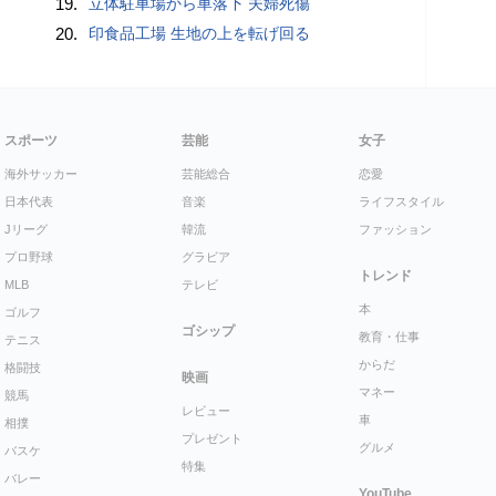
19.
立体駐車場から車落下 夫婦死傷
20.
印食品工場 生地の上を転げ回る
スポーツ
芸能
女子
海外サッカー
芸能総合
恋愛
日本代表
音楽
ライフスタイル
Jリーグ
韓流
ファッション
プロ野球
グラビア
トレンド
MLB
テレビ
本
ゴルフ
ゴシップ
教育・仕事
テニス
からだ
格闘技
映画
マネー
競馬
レビュー
車
相撲
プレゼント
グルメ
バスケ
特集
バレー
YouTube