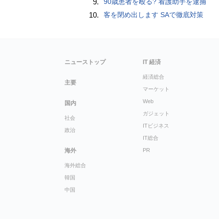
9.
90歳患者を殴る? 看護助手を逮捕
10.
客を閉め出します SAで徹底対策
ニューストップ
IT 経済
経済総合
主要
マーケット
Web
国内
ガジェット
社会
ITビジネス
政治
IT総合
海外
PR
海外総合
韓国
中国