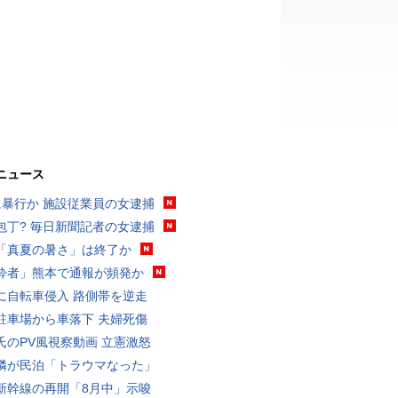
ニュース
に暴行か 施設従業員の女逮捕
包丁? 毎日新聞記者の女逮捕
「真夏の暑さ」は終了か
酔者」熊本で通報が頻発か
に自転車侵入 路側帯を逆走
駐車場から車落下 夫婦死傷
氏のPV風視察動画 立憲激怒
隣が民泊「トラウマなった」
新幹線の再開「8月中」示唆