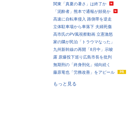
関東「真夏の暑さ」は終了か
「泥酔者」熊本で通報が頻発か
高速に自転車侵入 路側帯を逆走
立体駐車場から車落下 夫婦死傷
高市氏のPV風視察動画 立憲激怒
家の隣が民泊「トラウマなった」
九州新幹線の再開「8月中」示唆
露 原爆投下巡り広島市長を批判
無期刑の「終身刑化」傾向続く
藤原竜也「労務改善」をアピール
もっと見る