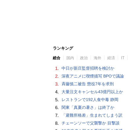
ランキング
総合
国内
政治
海外
経済
IT
1.
中日が新庄監督招聘を検討か
2.
深夜アニメに喫煙描写 BPOで議論
3.
斉藤慎二被告 懲役7年を求刑
4.
大量注文キャンセル43億円以上か
5.
レストランで192人食中毒 静岡
6.
関東「真夏の暑さ」は終了か
7.
「避難所格差」生まれてしまう訳
8.
チェーンソーで父襲撃か 目撃談