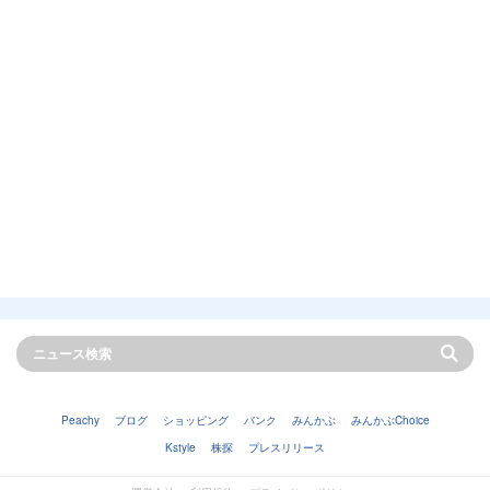
Peachy
ブログ
ショッピング
バンク
みんかぶ
みんかぶChoice
Kstyle
株探
プレスリリース