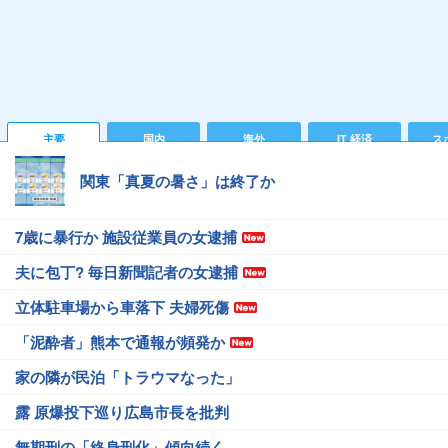
主要
国内
海外
IT 経済
ス
関東「真夏の暑さ」は終了か
7歳に暴行か 施設従業員の女逮捕
夫に包丁? 毎日新聞記者の女逮捕
立体駐車場から車落下 夫婦死傷
「泥酔者」熊本で通報が頻発か
家の隣が民泊「トラウマなった」
露 原爆投下巡り広島市長を批判
無期刑の「終身刑化」傾向続く