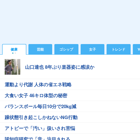
健康
芸能
ゴシップ
女子
トレンド
Y
山口達也 8年ぶり楽器姿に感涙か
運動より代謝 人体の省エネ戦略
大食い女子 46キロ体型の秘密
バランスボール毎日10分で20kg減
躁状態引き起こしかねないNG行動
アトピーで「汚い」扱いされ苦悩
認知症研究で「音」注目される